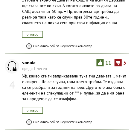
ще става все по скъп. А когато лихвите по дълга на
САЩ достигнат 50 пр. + Пр, конгресът ще трябва да
реагира така като се случи през 80те години..
свалянето на лихви сега при тази инфлация означ
отговор
Сигнализирай за неуместен коментар
vanaia
11
5
преди 1 месец
Уф, какво сте ги заприказвали тука тия двамата .. мачът
4
е свирен. Ще се случва, това което трябва. Те отдавна
са се разбрали за години напред. Другото е ала бала с
елементи на спекулации от *** и пульи, за да има рана
за народецът да се джаффка..
отговор
Сигнализирай за неуместен коментар