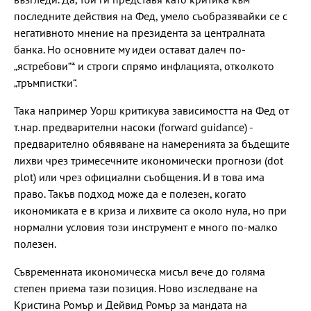
последните действия на Фед, умело съобразявайки се с
негативното мнение на президента за централната
банка. Но основните му идеи остават далеч по-
„ястребови“* и строги спрямо инфлацията, отколкото
„тръмпистки“.
Така например Уорш критикува зависимостта на Фед от
т.нар. предварителни насоки (forward guidance) -
предварително обявяване на намеренията за бъдещите
лихви чрез тримесечните икономически прогнози (dot
plot) или чрез официални съобщения. И в това има
право. Такъв подход може да е полезен, когато
икономиката е в криза и лихвите са около нула, но при
нормални условия този инструмент е много по-малко
полезен.
Съвременната икономическа мисъл вече до голяма
степен приема тази позиция. Ново изследване на
Кристина Ромър и Дейвид Ромър за мандата на