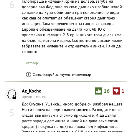
6
галопираща инфлация, срив на долара, загуба на
доверие във Фед още по скъп дълг ако изобщо някой
се навие да купи облигации при положение че види
как сащ се опитват да обезценят стария дълг през
инфлация. Така че решението за сащ и за западна
Европа е обезценяване на дълга но БАВНО с
приемлива инфлация 2-3 пр. и никога този дълг няма
да бъде изплатена изцяло. Съответно по високи лихви
забравете за нулевите и отрицателни лихви. Няма да
се повто
отговор
Сигнализирай за неуместен коментар
Az_Kocho
16
1
преди 1 месец
До: Скъсана_Ушанка...много добре си разбрал нещата.
5
Но си пропуснал един важен момент. Разходите не се
гледат във вакуум а спрямо приходите. И да дългът
расте заради дефицита, а никой не дава вече евтин
кредит ( покупка на дцк) на лихва под инфлацията.
Затова е вярно че дългът на САЩ и на всички държави