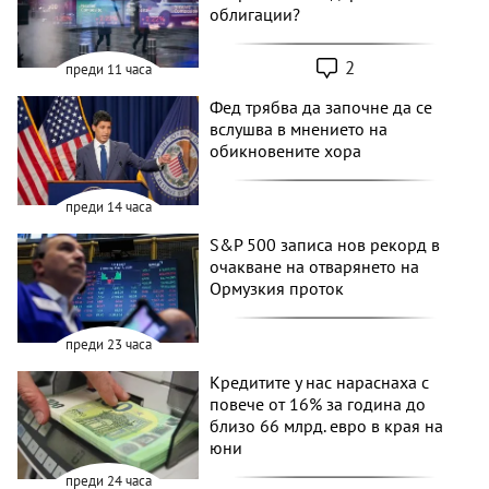
облигации?
2
преди 11 часа
Фед трябва да започне да се
вслушва в мнението на
обикновените хора
преди 14 часа
S&P 500 записа нов рекорд в
очакване на отварянето на
Ормузкия проток
преди 23 часа
Кредитите у нас нараснаха с
повече от 16% за година до
близо 66 млрд. евро в края на
юни
преди 24 часа