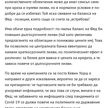
количествените облекчения може да имат смисъл само
при криза и нулеви лихви, но в нормални условия е по-
добре да се избягват. Той иска свиване на баланса на
Фед - позиция, която също се счита за „ястребова“.
Има обаче една подробност: по-малък баланс на Фед би
повишил дългосрочните лихви (тъй като увеличава
предлагането на облигации и понижава цените им). Това
би позволило на централната банка евентуално да
намали краткосрочните лихви, но политическият ефект е
различен: за Белия дом важна е цената на кредита, а тя
зависи повече от дългосрочните лихви.
По време на кампанията си за поста Кевин Уорш е
направил и други изказвания, вероятно за да се хареса
на президента: че търговските мита не би трябвало да
ускоряват инфлацията; че ако това се случи, вината е на
Фед; че забавянето на инфлацията след пандемията от
Covid-19 се дължи повече на политиките на държавния
глава, отколкото на централната банка; и че