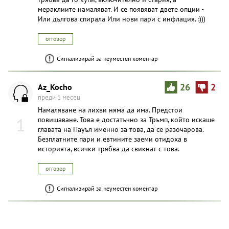
мераклиите намаляват. И се появяват двете опции -
Или дългова спирала Или нови пари с инфлация. :)))
отговор
Сигнализирай за неуместен коментар
Az_Kocho
26
2
преди 1 месец
Намаляване на лихви няма да има. Предстои
1
повишаване. Това е достатъчно за Тръмп, който искаше
главата на Пауъл именно за това, да се разочарова.
Безплатните пари и евтините заеми отидоха в
историята, всички трябва да свикнат с това.
отговор
Сигнализирай за неуместен коментар