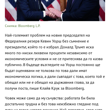
Снимка: Bloomberg L.P.
Най-големият проблем на новия председател на
Федералния резерв Кевин Уорш без съмнение е
президентът, който го е избрал. Доналд Тръмп иска
много по-ниски лихвени проценти независимо от
икономическите условия и не се притеснява да го казва
публично. В бъдеще възгледите на Уорш постоянно ще
бъдат оценявани не толкова по това дали имат
икономическа логика, а дали съвпадат с това, което той е
обещал или не е обещал на държавния глава, за да
получи поста, пише Клайв Крук за Bloomberg.
Човек може само да му съчувства: работата би била
достатъчно трудна и без това неизбежно гледане под
лупа на всяко негово решение. Най-вероятно, след като