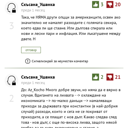
Скъсана_Ушанка
3
20
преди 1 месец
Така, че НЯМА други опцци за американците, освен ако
3
значително не намалят разходите с голямата секира,
което едва ли ще стаане. Или дългова спирала или
нови и лесни пари и инфлация. Или лъкатушене между
двете. Н
отговор
Сигнализирай за неуместен коментар
Скъсана_Ушанка
2
21
преди 1 месец
До: Az_Kocho Много добре звучи, но няма да е вярно в
2
случая. Вдигането на лихвата - -> охлаждане на
икономиката --> по-малко данъци --> намаляващи
приходи за държавата при константни (в най-добрия
случай) разходи, които и сега не се покриват от
приходите, а се плащат с нов дълг. Какво следва след
това - нов дълг, с още по-висока лихва, защото някой
трябва да го купи, включително и стария, а