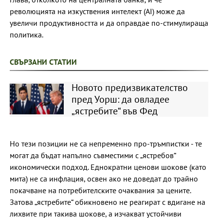
революцията на изкуствения интелект (AI) може да
увеличи продуктивността и да оправдае по-стимулираща
политика.
СВЪРЗАНИ СТАТИИ
Новото предизвикателство
пред Уорш: да овладее
„ястребите“ във Фед
Но тези позиции не са непременно про-тръмпистки - те
могат да бъдат напълно съвместими с „ястребов“
икономически подход. Еднократни ценови шокове (като
мита) не са инфлация, освен ако не доведат до трайно
покачване на потребителските очаквания за цените.
Затова „ястребите“ обикновено не реагират с вдигане на
лихвите при такива шокове, а изчакват устойчиви