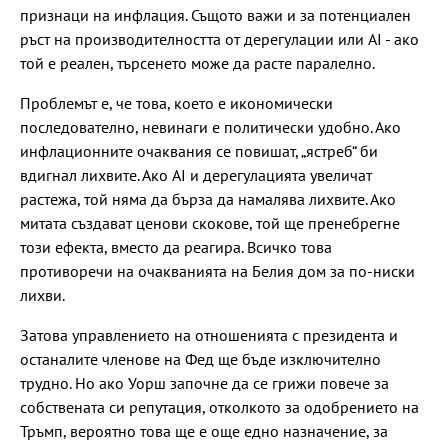
признаци на инфлация. Същото важи и за потенциален
ръст на производителността от дерегулации или AI - ако
той е реален, търсенето може да расте паралелно.
Проблемът е, че това, което е икономически
последователно, невинаги е политически удобно. Ако
инфлационните очаквания се повишат, „ястреб“ би
вдигнал лихвите. Ако AI и дерегулацията увеличат
растежа, той няма да бърза да намалява лихвите. Ако
митата създават ценови скокове, той ще пренебрегне
този ефекта, вместо да реагира. Всичко това
противоречи на очакванията на Белия дом за по-ниски
лихви.
Затова управлението на отношенията с президента и
останалите членове на Фед ще бъде изключително
трудно. Но ако Уорш започне да се грижи повече за
собствената си репутация, отколкото за одобрението на
Тръмп, вероятно това ще е още едно назначение, за