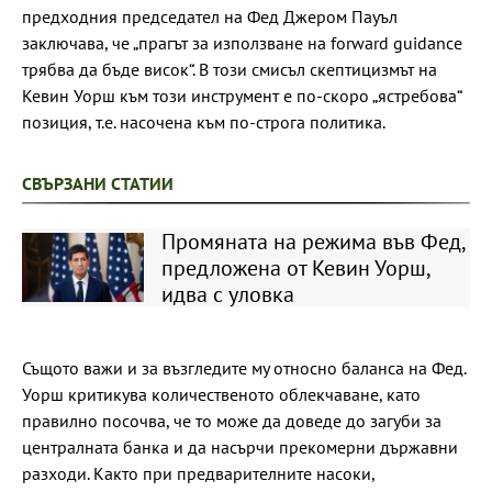
предходния председател на Фед Джером Пауъл
заключава, че „прагът за използване на forward guidance
трябва да бъде висок“. В този смисъл скептицизмът на
Кевин Уорш към този инструмент е по-скоро „ястребова“
позиция, т.е. насочена към по-строга политика.
СВЪРЗАНИ СТАТИИ
Промяната на режима във Фед,
предложена от Кевин Уорш,
идва с уловка
Същото важи и за възгледите му относно баланса на Фед.
Уорш критикува количественото облекчаване, като
правилно посочва, че то може да доведе до загуби за
централната банка и да насърчи прекомерни държавни
разходи. Както при предварителните насоки,