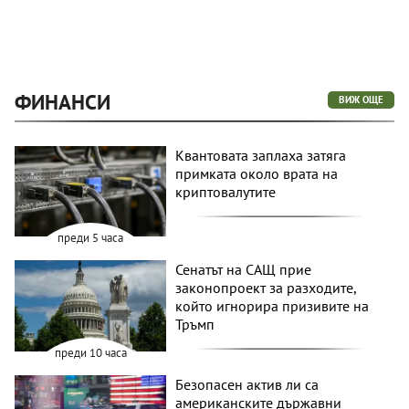
ФИНАНСИ
ВИЖ ОЩЕ
Квантовата заплаха затяга
примката около врата на
криптовалутите
преди 5 часа
Сенатът на САЩ прие
законопроект за разходите,
който игнорира призивите на
Тръмп
преди 10 часа
Безопасен актив ли са
американските държавни