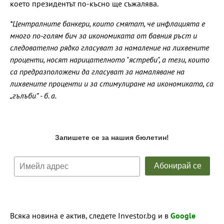
което президентът по-късно ще съжалява.
*Централните банкери, които смятат, че инфлацията е
много по-голям бич за икономиката от бавния ръст и
следователно рядко гласуват за намаление на лихвените
проценти, носят нарицателното "ястреби", а тези, които
са предразположени да гласуват за намаляване на
лихвените проценти и за стимулиране на икономиката, са
„гълъби“ - б. а.
Всяка новина е актив, следете Investor.bg и в
Google