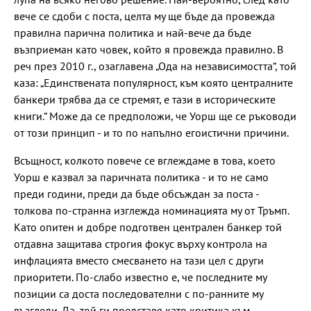
вече се сдоби с поста, целта му ще бъде да провежда
правилна парична политика и най-вече да бъде
възприеман като човек, който я провежда правилно. В
реч през 2010 г., озаглавена „Ода на независимостта“, той
каза: „Единствената популярност, към която централните
банкери трябва да се стремят, е тази в историческите
книги.“ Може да се предположи, че Уорш ще се ръководи
от този принцип - и то по напълно егоистични причини.
Всъщност, колкото повече се вглеждаме в това, което
Уорш е казвал за паричната политика - и то не само
преди години, преди да бъде обсъждан за поста -
толкова по-странна изглежда номинацията му от Тръмп.
Като опитен и добре подготвен централeн банкер той
отдавна защитава строгия фокус върху контрола на
инфлацията вместо смесването на тази цел с други
приоритети. По-слабо известно е, че последните му
позиции са доста последователни с по-ранните му
възгледи. Да, той ги представя като критика към