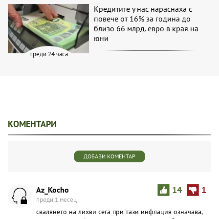
Кредитите у нас нараснаха с
повече от 16% за година до
близо 66 млрд. евро в края на
юни
преди 24 часа
КОМЕНТАРИ
ДОБАВИ КОМЕНТАР
Az_Kocho
14
1
преди 1 месец
свалянето на лихви сега при тази инфлация означава,