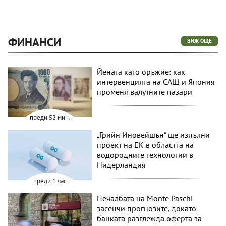
ФИНАНСИ
ВИЖ ОЩЕ
Йената като оръжие: как
интервенцията на САЩ и Япония
променя валутните пазари
преди 52 мин.
„Грийн Иновейшън“ ще изпълни
проект на ЕК в областта на
водородните технологии в
Нидерландия
преди 1 час
Печалбата на Monte Paschi
засенчи прогнозите, докато
банката разглежда оферта за