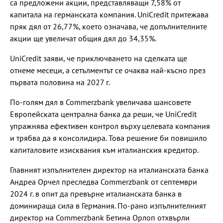
са предложени акции, представляващи 7,58% от
капитала на германската компания. UniCredit притежава
пряк дял от 26,77%, което означава, че допълнителните
акции ще увеличат общия дял до 34,35%.
UniCredit заяви, че приключването на сделката ще
отнеме месеци, а сетълментът се очаква най-късно през
първата половина на 2027 г.
По-голям дял в Commerzbank увеличава шансовете
Европейската централна банка да реши, че UniCredit
упражнява ефективен контрол върху целевата компания
и трябва да я консолидира. Това решение би повишило
капиталовите изисквания към италианския кредитор.
Главният изпълнителен директор на италианската банка
Андреа Орчел преследва Commerzbank от септември
2024 г. в опит да превърне италианската банка в
доминираща сила в Германия. По-рано изпълнителният
директор на Commerzbank Бетина Орлоп отхвърли