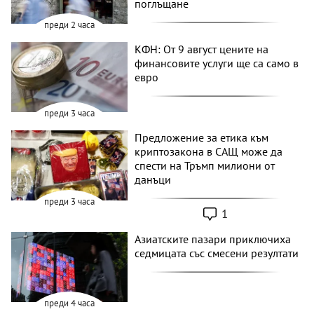
поглъщане
преди 2 часа
КФН: От 9 август цените на
финансовите услуги ще са само в
евро
преди 3 часа
Предложение за етика към
криптозакона в САЩ може да
спести на Тръмп милиони от
данъци
преди 3 часа
1
Азиатските пазари приключиха
седмицата със смесени резултати
преди 4 часа