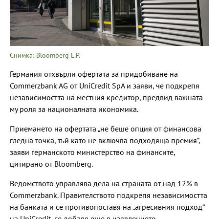
Снимка: Bloomberg L.P.
Германия отхвърли офертата за придобиване на
Commerzbank AG от UniCredit SpA и заяви, че подкрепя
независимостта на местния кредитор, предвид важната
му роля за националната икономика.
Приемането на офертата „не беше опция от финансова
гледна точка, тъй като не включва подходяща премия“,
заяви германското министерство на финансите,
цитирано от Bloomberg.
Ведомството управлява дела на страната от над 12% в
Commerzbank. Правителството подкрепя независимостта
на банката и се противопоставя на „агресивния подход“
на UniCredit, се добавя още в изявлението.