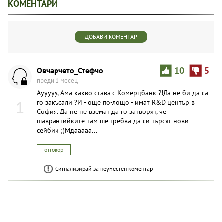
КОМЕНТАРИ
ДОБАВИ КОМЕНТАР
Овчарчето_Стефчо
10
5
преди 1 месец
Аууууу, Ама какво става с Комерцбанк ?!Да не би да са
1
го закъсали ?И - още по-лощо - имат R&D център в
София. Да не не вземат да го затворят, че
шаврантийките там ше требва да си търсят нови
сейбии ;)Мдааааа...
отговор
Сигнализирай за неуместен коментар