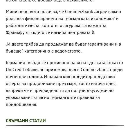
Министерството посочва, че Commerzbank „играе важна
роля във финансирането на германската икономика“ и
работните места, които тя осигурява, са важни за
Франкфурт, където се намира централата ѝ.
„И двете трябва да продължат да бъдат гарантирани и в
бъдеще“, категорично е ведомството.
Германия твърдо се противопоставя на сделката, откакто
UniCredit обяви, че притежава дял в Commerzbank преди
почти две години. Италианският кредитор представи
оферта за придобиване през март, която изтича днес,
въпреки че е предвидено тя да получи двуседмично
удължаване съгласно германските правила за
придобивания.
СВЪРЗАНИ СТАТИИ