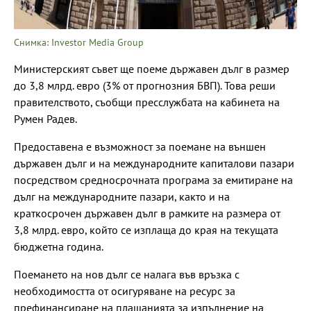
Снимка: Investor Media Group
Министерският съвет ще поеме държавен дълг в размер
до 3,8 млрд. евро (3% от прогнозния БВП). Това реши
правителството, съобщи пресслужбата на кабинета на
Румен Радев.
Предоставена е възможност за поемане на външен
държавен дълг и на международните капиталови пазари
посредством средносрочната програма за емитиране на
дълг на международните пазари, както и на
краткосрочен държавен дълг в рамките на размера от
3,8 млрд. евро, който се изплаща до края на текущата
бюджетна година.
Поемането на нов дълг се налага във връзка с
необходимостта от осигуряване на ресурс за
префинансиране на плащанията за изпълнение на