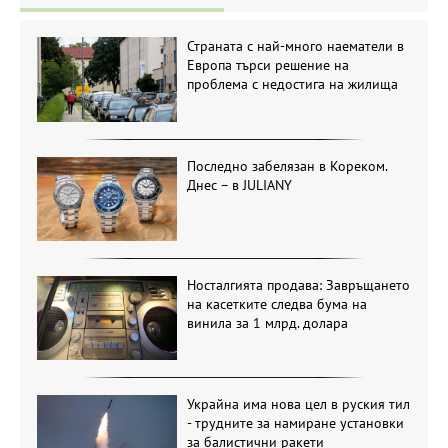
Страната с най-много наематели в
Европа търси решение на
проблема с недостига на жилища
Последно забелязан в Кореком.
Днес – в JULIANY
Носталгията продава: Завръщането
на касетките следва бума на
винила за 1 млрд. долара
Украйна има нова цел в руския тил
- трудните за намиране установки
за балистични ракети