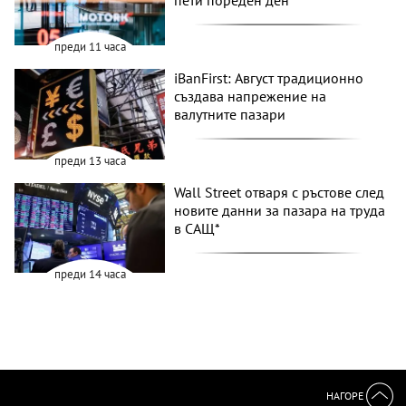
пети пореден ден
преди 11 часа
iBanFirst: Август традиционно
създава напрежение на
валутните пазари
преди 13 часа
Wall Street отваря с ръстове след
новите данни за пазара на труда
в САЩ*
преди 14 часа
НАГОРЕ