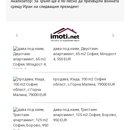
Анализатор: За Тръмп ще е по-лесно да прехвърли войната
срещу Иран на следващия президент
и
дава под наем, Двустаен
апартамент, 65 m2 София, Младост
4, 550 EUR
и
продава, Къща, 100 m2 София
област, с.Горна Малина, 79000 EUR
дава под наем, Тристаен
апартамент, 125 m2 София, Борово,
950 EUR