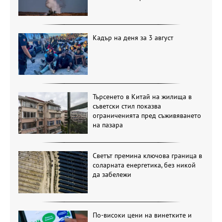
Кадър на деня за 3 август
Търсенето в Китай на жилища в
съветски стил показва
ограниченията пред съживяването
на пазара
Светът премина ключова граница в
соларната енергетика, без никой
да забележи
По-високи цени на винетките и