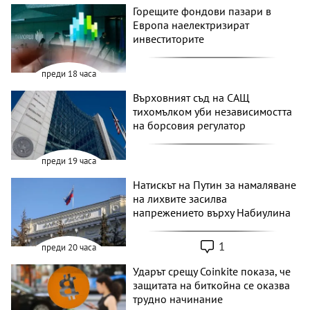
Горещите фондови пазари в
Европа наелектризират
инвеститорите
преди 18 часа
Върховният съд на САЩ
тихомълком уби независимостта
на борсовия регулатор
преди 19 часа
Натискът на Путин за намаляване
на лихвите засилва
напрежението върху Набиулина
1
преди 20 часа
Ударът срещу Coinkite показа, че
защитата на биткойна се оказва
трудно начинание