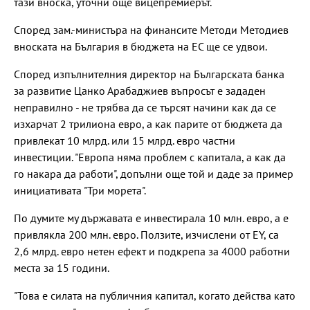
тази вноска, уточни още вицепремиерът.
Според зам.-министъра на финансите Методи Методиев
вноската на България в бюджета на ЕС ще се удвои.
Според изпълнителния директор на Българската банка
за развитие Цанко Арабаджиев въпросът е зададен
неправилно - не трябва да се търсят начини как да се
изхарчат 2 трилиона евро, а как парите от бюджета да
привлекат 10 млрд. или 15 млрд. евро частни
инвестиции. "Европа няма проблем с капитала, а как да
го накара да работи", допълни още той и даде за пример
инициативата "Три морета".
По думите му държавата е инвестирала 10 млн. евро, а е
привлякла 200 млн. евро. Ползите, изчислени от EY, са
2,6 млрд. евро нетен ефект и подкрепа за 4000 работни
места за 15 години.
"Това е силата на публичния капитал, когато действа като