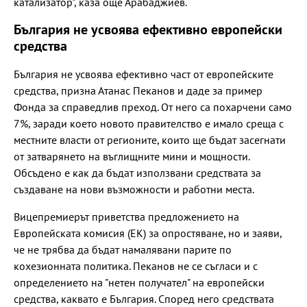
катализатор", каза още Арабаджиев.
България не усвоява ефективно европейски
средства
България не усвоява ефективно част от европейските
средства, призна Атанас Пеканов и даде за пример
Фонда за справедлив преход. От него са похарчени само
7%, заради което новото правителство е имало среща с
местните власти от регионите, които ще бъдат засегнати
от затварянето на въглищните мини и мощности.
Обсъдено е как да бъдат използвани средствата за
създаване на нови възможности и работни места.
Вицепремиерът приветства предложението на
Европейската комисия (ЕК) за опростяване, но и заяви,
че не трябва да бъдат намалявани парите по
кохезионната политика. Пеканов не се съгласи и с
определението на "нетен получател" на европейски
средства, каквато е България. Според него средствата