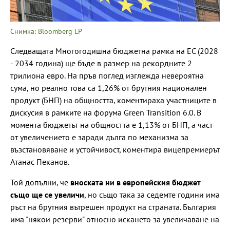
Снимка: Bloomberg LP
Следващата Многогодишна бюджетна рамка на ЕС (2028
- 2034 година) ще бъде в размер на рекордните 2
трилиона евро. На пръв поглед изглежда невероятна
сума, но реално това са 1,26% от брутния национален
продукт (БНП) на общността, коментираха участниците в
дискусия в рамките на форума Green Transition 6.0. В
момента бюджетът на общността е 1,13% от БНП, а част
от увеличението е заради дълга по механизма за
възстановяване и устойчивост, коментира вицепремиерът
Атанас Пеканов.
Той допълни, че
вноската ни в европейския бюджет
също ще се увеличи
, но също така за седемте години има
ръст на брутния вътрешен продукт на страната. България
има "някои резерви" относно искането за увеличаване на