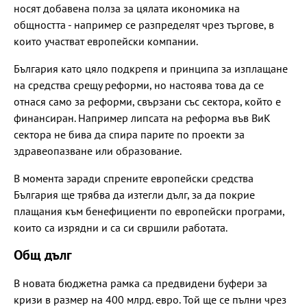
носят добавена полза за цялата икономика на
общността - например се разпределят чрез търгове, в
които участват европейски компании.
България като цяло подкрепя и принципа за изплащане
на средства срещу реформи, но настоява това да се
отнася само за реформи, свързани със сектора, който е
финансиран. Например липсата на реформа във ВиК
сектора не бива да спира парите по проекти за
здравеопазване или образование.
В момента заради спрените европейски средства
България ще трябва да изтегли дълг, за да покрие
плащания към бенефициенти по европейски програми,
които са изрядни и са си свршили работата.
Общ дълг
В новата бюджетна рамка са предвидени буфери за
кризи в размер на 400 млрд. евро. Той ще се пълни чрез