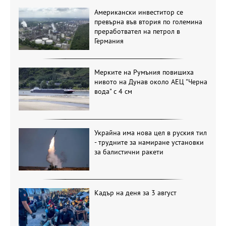
Американски инвеститор се
превърна във втория по големина
преработвател на петрол в
Германия
Мерките на Румъния повишиха
нивото на Дунав около АЕЦ "Черна
вода" с 4 см
Украйна има нова цел в руския тил
- трудните за намиране установки
за балистични ракети
Кадър на деня за 3 август