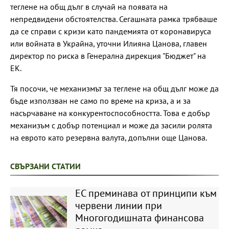
теглене на общ дълг в случай на появата на
непредвидени обстоятелства. Сегашната рамка трябваше
да се справи с кризи като пандемията от коронавируса
или войната в Украйна, уточни Илияна Цанова, главен
директор по риска в Генерална дирекция "Бюджет" на
ЕК.
Тя посочи, че механизмът за теглене на общ дълг може да
бъде използван не само по време на криза, а и за
насърчаване на конкурентоспособността. Това е добър
механизъм с добър потенциал и може да засили ролята
на еврото като резервна валута, допълни още Цанова.
СВЪРЗАНИ СТАТИИ
ЕС преминава от принципи към
червени линии при
Многогодишната финансова