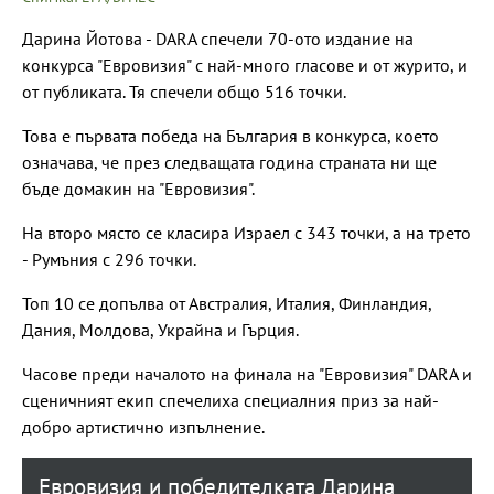
Дарина Йотова - DARA спечели 70-ото издание на
конкурса "Евровизия" с най-много гласове и от журито, и
от публиката. Тя спечели общо 516 точки.
Това е първата победа на България в конкурса, което
означава, че през следващата година страната ни ще
бъде домакин на "Евровизия".
На второ място се класира Израел с 343 точки, а на трето
- Румъния с 296 точки.
Топ 10 се допълва от Австралия, Италия, Финландия,
Дания, Молдова, Украйна и Гърция.
Часове преди началото на финала на "Евровизия" DARA и
сценичният екип спечелиха специалния приз за най-
добро артистично изпълнение.
Евровизия и победителката Дарина