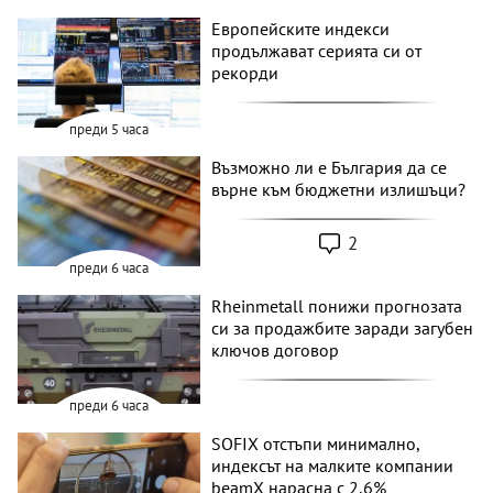
Европейските индекси
продължават серията си от
рекорди
преди 5 часа
Възможно ли е България да се
върне към бюджетни излишъци?
2
преди 6 часа
Rheinmetall понижи прогнозата
си за продажбите заради загубен
ключов договор
преди 6 часа
SOFIX отстъпи минимално,
индексът на малките компании
beamX нарасна с 2,6%