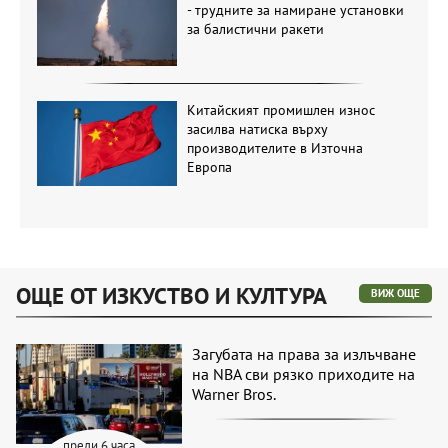
- трудните за намиране установки
за балистични ракети
Китайският промишлен износ
засилва натиска върху
производителите в Източна
Европа
ОЩЕ ОТ ИЗКУСТВО И КУЛТУРА
ВИЖ ОЩЕ
Загубата на права за излъчване
на NBA сви рязко приходите на
Warner Bros.
преди 6 часа