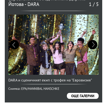
Йотова - DARA
1
/
5
Снимка: EPA/HANNIBAL HANSCHKE
Снимка: EPA/HANNIBAL HANSCHKE
DARA и сценичният екип с трофея на "Евровизия"
Снимка: EPA/HANNIBAL HANSCHKE
Снимка: EPA/HANNIBAL HANSCHKE
Снимка: EPA/HANNIBAL HANSCHKE
ОЩЕ ГАЛЕРИИ