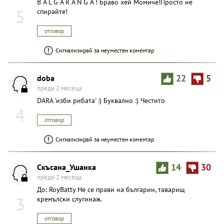
B A L G A R A N G A ! Браво хей Момиче!Просто не
5
спирайте!
отговор
Сигнализирай за неуместен коментар
doba
22
5
преди 2 месеца
DARA 'изби рибата' :) Буквално :) Честито
4
отговор
Сигнализирай за неуместен коментар
Скъсана_Ушанка
14
30
преди 2 месеца
До: RoyBatty Не се прави на българин, таварищ
3
кремълски слyгинаж.
отговор