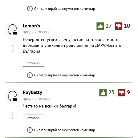
Сигнализирай за неуместен коментар
Lemon's
27
10
преди 2 месеца
Невероятен успех след участие на толкова много
2
държави и уникално представяне на ДАРА!Честито
България!
отговор
Сигнализирай за неуместен коментар
RoyBatty
25
9
преди 2 месеца
Честито на всички българи!
1
отговор
Сигнализирай за неуместен коментар