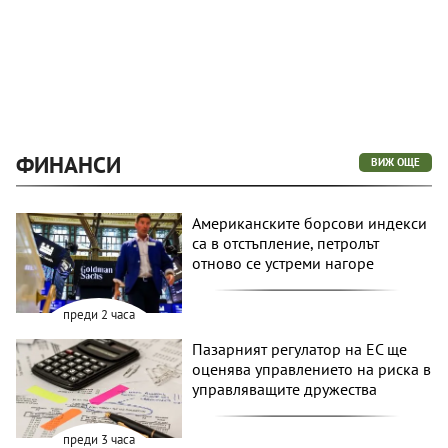
ФИНАНСИ
ВИЖ ОЩЕ
Американските борсови индекси
са в отстъпление, петролът
отново се устреми нагоре
преди 2 часа
Пазарният регулатор на ЕС ще
оценява управлението на риска в
управляващите дружества
преди 3 часа