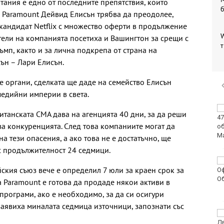
тания е едно от последните препятствия, които
 Paramount Дейвид Елисън трябва да преодолее,
кандидат Netflix с множество оферти в продължение
W
ители на компанията посетиха и Вашингтон за срещи с
т
мп, както и за лична подкрепа от страна на
ън – Лари Елисън.
е органи, сделката ще даде на семейство Елисън
едийни империи в света.
Легендарният кораб
танската CMA дава на агенцията 40 дни, за да реши
на "Грийнпийс" Arctic
а конкуренцията. След това компаниите могат да
Sunrise пристига във
Варна
 тези опасения, а ако това не е достатъчно, ще
с продължителност 24 седмици.
Осем задържани след
кия съюз вече е определил 7 юли за краен срок за
побоя до смърт в
Пловдив
а Paramount е готова да продаде някои активи в
програми, ако е необходимо, за да си осигури
заявиха миналата седмица източници, запознати със
Какво ще бъде
времето в петък?