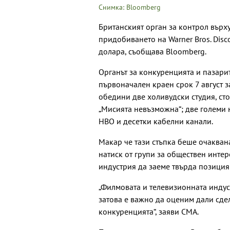
Снимка: Bloomberg
Британският орган за контрол върх
придобиването на Warner Bros. Disc
долара, съобщава Bloomberg.
Органът за конкуренцията и пазарит
първоначален краен срок 7 август з
обедини две холивудски студия, сто
„Мисията невъзможна“; две големи 
HBO и десетки кабелни канали.
Макар че тази стъпка беше очакван
натиск от групи за обществен инте
индустрия да заеме твърда позици
„Филмовата и телевизионната инду
затова е важно да оценим дали сдел
конкуренцията“, заяви CMA.