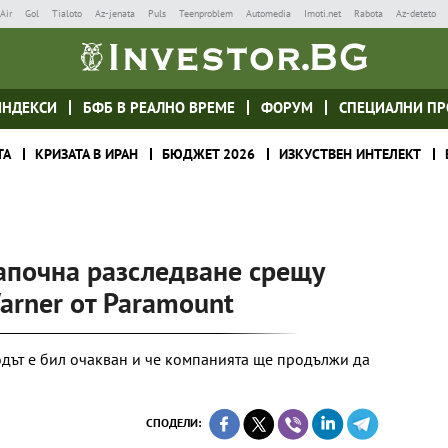
Air
Gol
Tialoto
Az-jenata
Puls
Teenproblem
Automedia
Imoti.net
Rabota
Az-deteto
ИНДЕКСИ
БФБ В РЕАЛНО ВРЕМЕ
ФОРУМ
СПЕЦИАЛНИ ПР
ТА
КРИЗАТА В ИРАН
БЮДЖЕТ 2026
ИЗКУСТВЕН ИНТЕЛЕКТ
апочна разследване срещу
arner от Paramount
ходът е бил очакван и че компанията ще продължи да
СПОДЕЛИ: