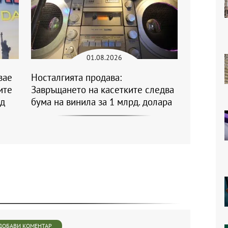
01.08.2026
зае
Носталгията продава:
ите
Завръщането на касетките следва
уд
бума на винила за 1 млрд. долара
ДОБАВИ КОМЕНТАР