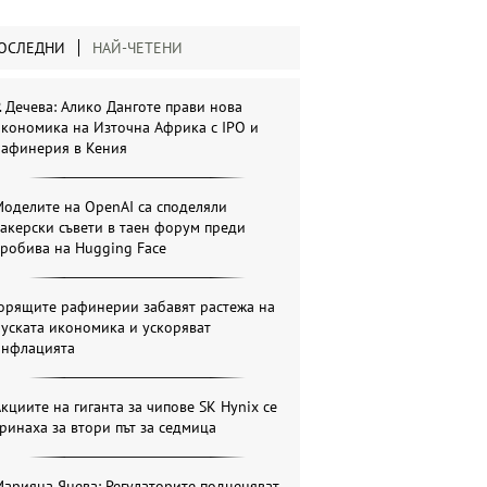
ОСЛЕДНИ
НАЙ-ЧЕТЕНИ
. Дечева: Алико Данготе прави нова
кономика на Източна Африка с IPO и
рафинерия в Кения
оделите на OpenAI са споделяли
акерски съвети в таен форум преди
робива на Hugging Face
Горящите рафинерии забавят растежа на
уската икономика и ускоряват
инфлацията
кциите на гиганта за чипове SK Hynix се
ринаха за втори път за седмица
арияна Янева: Регулаторите подценяват