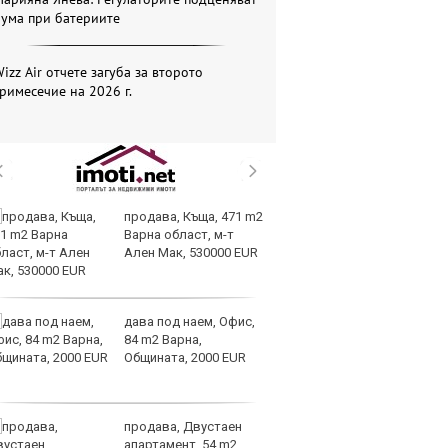
бума при батериите
izz Air отчете загуба за второто
римесечие на 2026 г.
продава, Къща, 471 m2
Sp
Варна област, м-т
ри
Ален Мак, 530000 EUR
си
те
дава под наем, Офис,
Go
84 m2 Варна,
р
Общината, 2000 EUR
Ка
на
си
продава, Двустаен
Мо
апартамент, 54 m2
об