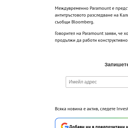
Междувременно Paramount е предст
антитръстовото разследване на Кал
съобщи Bloomberg.
Говорител на Paramount заяви, че х
продължи да работи конструктивно 
Всяка новина е актив, следете Inves
Добави ни в предпочитани 