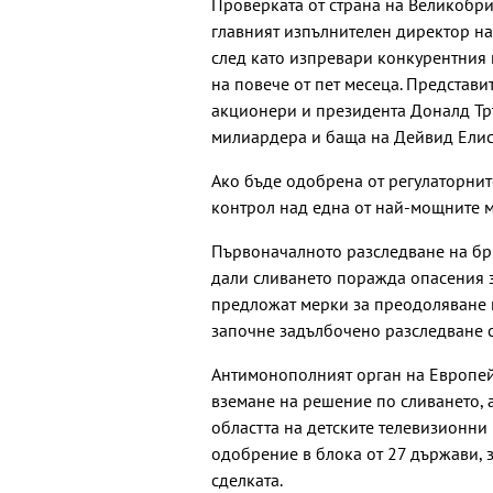
Проверката от страна на Великобри
главният изпълнителен директор на
след като изпревари конкурентния 
на повече от пет месеца. Представ
акционери и президента Доналд Тръ
милиардера и баща на Дейвид Елис
Ако бъде одобрена от регулаторнит
контрол над една от най-мощните м
Първоначалното разследване на бри
дали сливането поражда опасения з
предложат мерки за преодоляване на
започне задълбочено разследване 
Антимонополният орган на Европейс
вземане на решение по сливането, 
областта на детските телевизионни 
одобрение в блока от 27 държави, 
сделката.