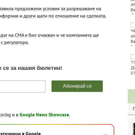
авила предложени условия за разрешаване на
ифорния и други щати по отношение на сделката,
Голямо задръстване
на пътя Бургас - Варна
одът на CMA е бил очакван и че компанията ще
заради катастрофа
с регулатора.
Райони във Варна
остават без вода днес
tor.bg и в
Google News Showcase
.
→
източници в Google