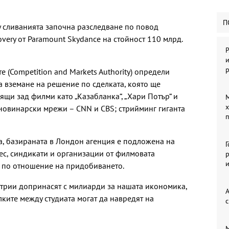
П
у сливанията започна разследване по повод
overy от Paramount Skydance на стойност 110 млрд.
Р
и
е (Competition and Markets Authority) определи
а вземане на решение по сделката, която ще
ящи зад филми като „Казабланка“, „Хари Потър“ и
М
х
новинарски мрежи – CNN и CBS; стрийминг гиганта
п
а, базираната в Лондон агенция е подложена на
рес, синдикати и организации от филмовата
р
я по отношение на придобиването.
стрии допринасят с милиарди за нашата икономика,
А
ките между студиата могат да навредят на
с
М