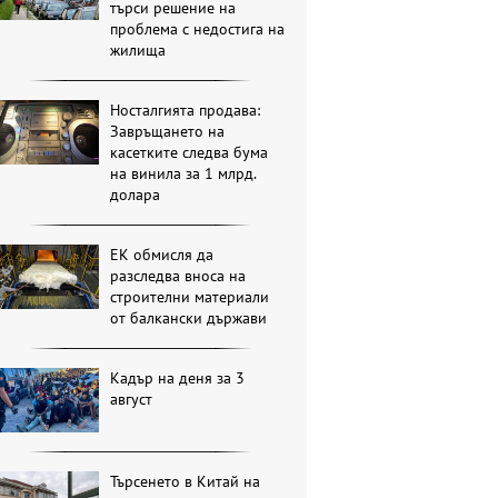
търси решение на
проблема с недостига на
жилища
Носталгията продава:
Завръщането на
касетките следва бума
на винила за 1 млрд.
долара
ЕК обмисля да
разследва вноса на
строителни материали
от балкански държави
Кадър на деня за 3
август
Търсенето в Китай на