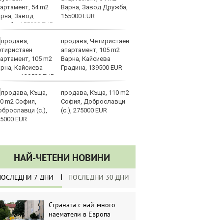
Варна, Завод Дружба,
ме
155000 EUR
в 
продава, Четиристаен
От
апартамент, 105 m2
„к
Варна, Кайсиева
пр
Градина, 139500 EUR
л
продава, Къща, 110 m2
ЕС
София, Доброславци
за
(с.), 275000 EUR
да
ли
НАЙ-ЧЕТЕНИ НОВИНИ
ПОСЛЕДНИ 7 ДНИ
ПОСЛЕДНИ 30 ДНИ
Страната с най-много
наематели в Европа