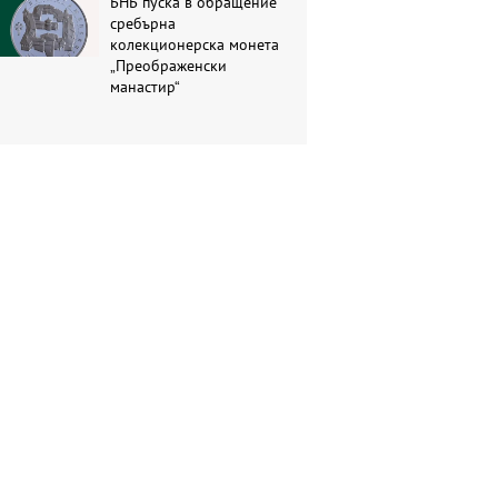
БНБ пуска в обращение
сребърна
колекционерска монета
„Преображенски
манастир“