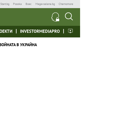
Start.bg
Posoka
Boec
Megavselena.bg
Chernomore
ОЕКТИ
INVESTORMEDIAPRO
ВОЙНАТА В УКРАЙНА