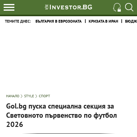
ТЕМИТЕ ДНЕС:
БЪЛГАРИЯ В ЕВРОЗОНАТА
КРИЗАТА В ИРАН
БЮДЖЕ
НАЧАЛО
STYLE
СПОРТ
Gol.bg пуска специална секция за
Световното първенство по футбол
2026