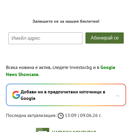
Всяка новина е актив, следете Investor.bg и в
Google
News Showcase
.
Добави ни в предпочитани източници в
→
Google
Последна актуализация:
13:09 | 09.06.26 г.