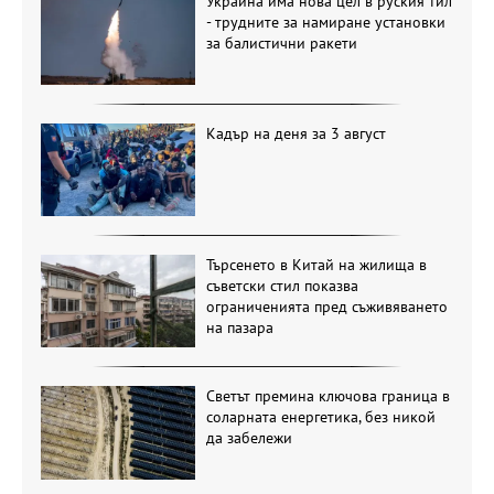
Украйна има нова цел в руския тил
- трудните за намиране установки
за балистични ракети
Кадър на деня за 3 август
Търсенето в Китай на жилища в
съветски стил показва
ограниченията пред съживяването
на пазара
Светът премина ключова граница в
соларната енергетика, без никой
да забележи