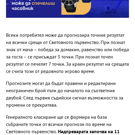
Всеки потребител може да прогнозира точния резултат
на всички срещи от Световното първенство. При познат
знак от мача – победа за домакин, равенство или победа
за госта – се присъждат 3 точки. При познат точен
резултат се печелят 7 точки. За краен резултат на срещата
се счита този от редовното игрово време.
Прогнозите могат да бъдат правени и редактирани
неограничен брой пъти до началото на съответния
двубой. След първия съдийски сигнал възможността за
промени се прекратява.
Генералното класиране ще се формира на база
събраните точки от всички прогнози по време на
Световното първенство.
Надпреварата започва на 11