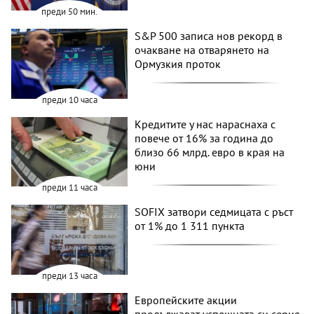
преди 50 мин.
S&P 500 записа нов рекорд в
очакване на отварянето на
Ормузкия проток
преди 10 часа
Кредитите у нас нараснаха с
повече от 16% за година до
близо 66 млрд. евро в края на
юни
преди 11 часа
SOFIX затвори седмицата с ръст
от 1% до 1 311 пункта
преди 13 часа
Европейските акции