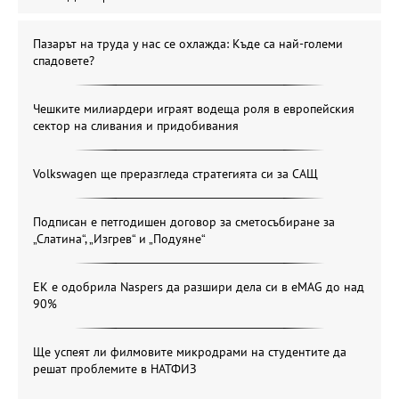
Пазарът на труда у нас се охлажда: Къде са най-големи
спадовете?
Чешките милиардери играят водеща роля в европейския
сектор на сливания и придобивания
Volkswagen ще преразгледа стратегията си за САЩ
Подписан е петгодишен договор за сметосъбиране за
„Слатина“, „Изгрев“ и „Подуяне“
ЕК е одобрила Naspers да разшири дела си в eMAG до над
90%
Ще успеят ли филмовите микродрами на студентите да
решат проблемите в НАТФИЗ