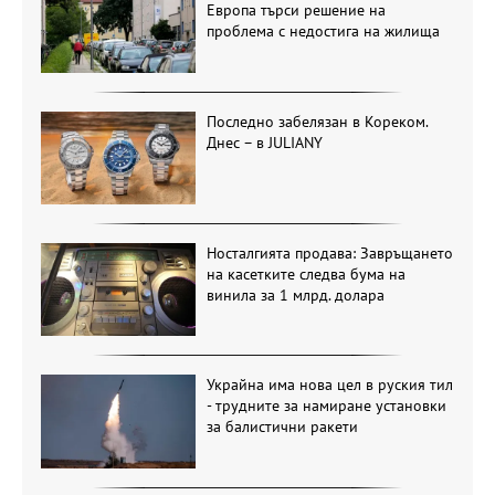
Европа търси решение на
проблема с недостига на жилища
Последно забелязан в Кореком.
Днес – в JULIANY
Носталгията продава: Завръщането
на касетките следва бума на
винила за 1 млрд. долара
Украйна има нова цел в руския тил
- трудните за намиране установки
за балистични ракети