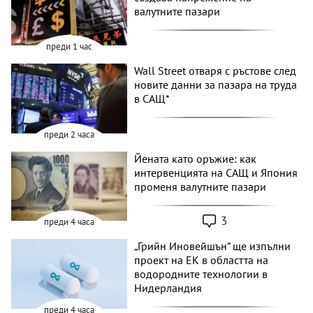
валутните пазари
преди 1 час
Wall Street отваря с ръстове след
новите данни за пазара на труда
в САЩ*
преди 2 часа
Йената като оръжие: как
интервенцията на САЩ и Япония
променя валутните пазари
3
преди 4 часа
„Грийн Иновейшън“ ще изпълни
проект на ЕК в областта на
водородните технологии в
Нидерландия
преди 4 часа