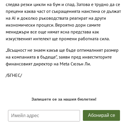
следва резки цикли на бум и спад. Затова е трудно да се
прецени каква част от съкращенията наистина се дължат
на AI и доколко ръководствата реагират на други
икономически процеси. Вероятно дори самите
мениджъри все още нямат ясна представа как
изкуственият интелект ще промени работната сила.
„Всъщност не знаем какъв ще бъде оптималният размер
на компанията в бъдеще“, заяви пред инвеститорите
финансовият директор на Meta Сюзън Ли.
/БГНЕС/