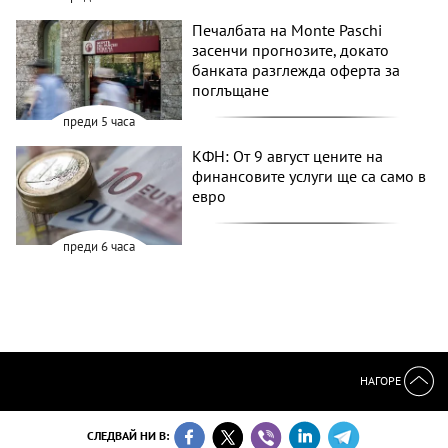
Печалбата на Monte Paschi
засенчи прогнозите, докато
банката разглежда оферта за
поглъщане
преди 5 часа
КФН: От 9 август цените на
финансовите услуги ще са само в
евро
преди 6 часа
НАГОРЕ
СЛЕДВАЙ НИ В: