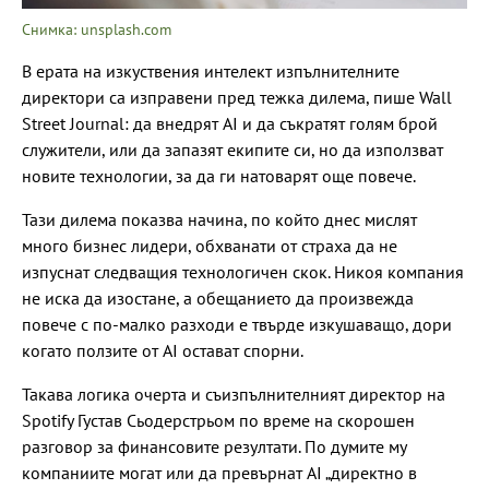
Снимка: unsplash.com
В ерата на изкуствения интелект изпълнителните
директори са изправени пред тежка дилема, пише Wall
Street Journal: да внедрят AI и да съкратят голям брой
служители, или да запазят екипите си, но да използват
новите технологии, за да ги натоварят още повече.
Тази дилема показва начина, по който днес мислят
много бизнес лидери, обхванати от страха да не
изпуснат следващия технологичен скок. Никоя компания
не иска да изостане, а обещанието да произвежда
повече с по-малко разходи е твърде изкушаващо, дори
когато ползите от AI остават спорни.
Такава логика очерта и съизпълнителният директор на
Spotify Густав Сьодерстрьом по време на скорошен
разговор за финансовите резултати. По думите му
компаниите могат или да превърнат AI „директно в