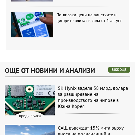
По-високи цени на винетките и
цигарите влизат в сила от 1 август
ОЩЕ ОТ НОВИНИ И АНАЛИЗИ
ВИЖ ОЩЕ
SK Hynix заделя 38 млрд. долара
за разширяване на
производството на чипове в
Южна Корея
преди 4 часа
САЩ въвеждат 15% мита върху
вноса на полисилиций и