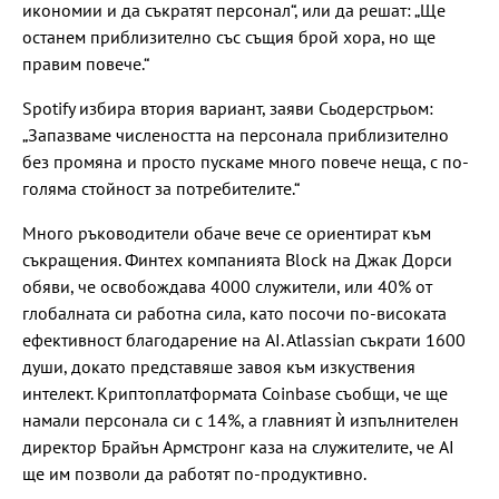
икономии и да съкратят персонал“, или да решат: „Ще
останем приблизително със същия брой хора, но ще
правим повече.“
Spotify избира втория вариант, заяви Сьодерстрьом:
„Запазваме числеността на персонала приблизително
без промяна и просто пускаме много повече неща, с по-
голяма стойност за потребителите.“
Много ръководители обаче вече се ориентират към
съкращения. Финтех компанията Block на Джак Дорси
обяви, че освобождава 4000 служители, или 40% от
глобалната си работна сила, като посочи по-високата
ефективност благодарение на AI. Atlassian съкрати 1600
души, докато представяше завоя към изкуствения
интелект. Криптоплатформата Coinbase съобщи, че ще
намали персонала си с 14%, а главният ѝ изпълнителен
директор Брайън Армстронг каза на служителите, че AI
ще им позволи да работят по-продуктивно.