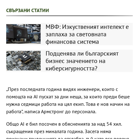
СВЪРЗАНИ СТАТИИ
МВФ: Изкуственият интелект е
заплаха за световната
финансова система
Подценява ли българският
бизнес значението на
киберсигурността?
„През последната година видях инженери, които с
помощта на AI пускат за дни неща, за които преди беше
нужна седмици работа на цял екип. Това е нов начин на
работа“, написа Армстронг до персонала.
Общо AI е бил посочен в обясненията за над 54 хил.
съкращения през миналата година. Засега няма
признаци тенденцията да отслабва, тъй като все повече