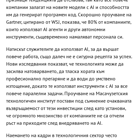
компании залагат на новите модели с AI и способността
им да генерират програмен код. Скорошно проучване на
Gartner, цитирано от WSJ, показва, че 80% от компаниите,
които използват AI агенти и други автономни
инструменти, същевременно намаляват персонала си.
Натискът служителите да използват AI, за да вършат
повече работа, също далеч не е сигурна рецепта за успех.
Нови изследвания показват, че технологията може да
засилва натоварването, да тласка хората към
професионално прегаряне и да води до умствено
изтощение, докато те използват инструменти с AI за все
повече паралелни задачи. Проучване на Масачузетския
технологичен институт постави под съмнение очакваната
възвръщаемост от тези инвестиции след като установи,
че огромното мнозинство от компаниите не са отчели
ръст на приходите след внедряването на AI.
Наемането на кадри в технологичния сектор често