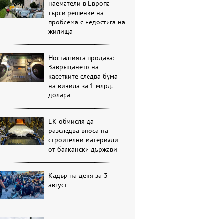
наематели в Европа
търси решение на
проблема с недостига на
жилища
Носталгията продава:
Завръщането на
касетките следва бума
на винила за 1 млрд.
долара
ЕК обмисля да
разследва вноса на
строителни материали
от балкански държави
Кадър на деня за 3
август