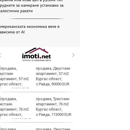
рудните за намиране установки за
балистични ракети
Американската икономика вече е
ависима от АІ
продава, Двустаен
Ки
апартамент, 57 m2
пр
Бургас област,
пр
с.Равда, 90000 EUR
Тр
продава, Тристаен
В
апартамент, 76 m2
съ
Бургас област,
би
с.Равда, 113000 EUR
продава, Двустаен
Та