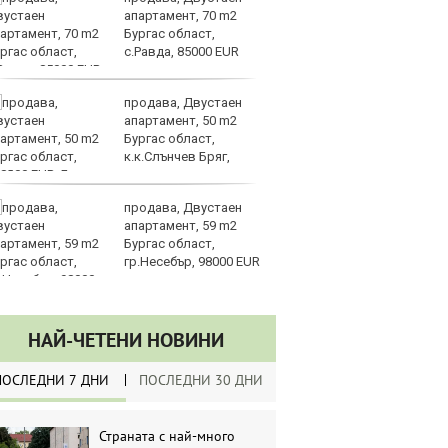
апартамент, 70 m2
пр
Бургас област,
по
с.Равда, 85000 EUR
продава, Двустаен
К
апартамент, 50 m2
Ев
Бургас област,
с
к.к.Слънчев Бряг,
ш
8000 EUR
продава, Двустаен
Г
апартамент, 59 m2
на
Бургас област,
об
гр.Несебър, 98000 EUR
к
НАЙ-ЧЕТЕНИ НОВИНИ
ПОСЛЕДНИ 7 ДНИ
ПОСЛЕДНИ 30 ДНИ
Страната с най-много