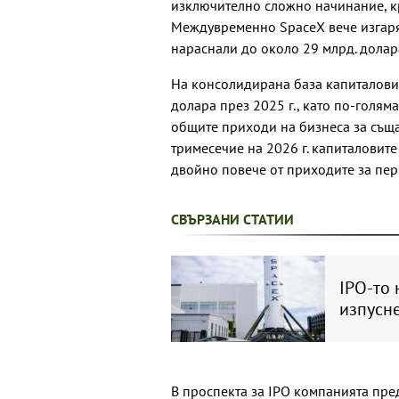
изключително сложно начинание, к
Междувременно SpaceX вече изгаря 
нараснали до около 29 млрд. долар
На консолидирана база капиталови
долара през 2025 г., като по-голяма
общите приходи на бизнеса за същат
тримесечие на 2026 г. капиталовите
двойно повече от приходите за пер
СВЪРЗАНИ СТАТИИ
IPO-то 
изпусн
В проспекта за IPO компанията пре