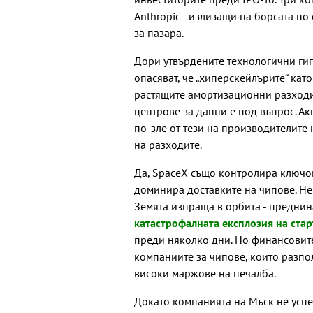
Anthropic - излизащи на борсата по
за пазара.
Дори утвърдените технологични гиг
опасяват, че „хиперскейлърите“ като
растящите амортизационни разходи
центрове за данни е под въпрос. Ак
по-зле от тези на производителите
на разходите.
Да, SpaceX също контролира ключов
доминира доставките на чипове. Не
Земята изпраща в орбита - преднин
катастрофалната експлозия на стар
преди няколко дни. Но финансовите 
компаниите за чипове, които разпо
високи маржове на печалба.
Докато компанията на Мъск не успе