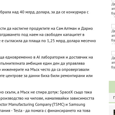
август 2026
абрала над 40 млрд. долара, за да се конкурира с
Мачовете и спортът по
ости да настигне продуктите на Сам Алтман и Дарио
ТВ днес (6 август)
 отдаването под наем на свободен капацитет в
се е съгласила да плаща по 1,25 млрд. долара месечно
11
Виц на деня - 6 август
ъща едновременно в AI лаборатория и доставчик на
допълнителната амбиция един ден да управлява
р инженерите на Мъск често да са опровергавали
ните центрове за данни биха били ремонтирани или
о скъпи, а Мъск не спира дотук: SpaceX също така
 производство на чипове, намалявайки зависимостта
uctor Manufacturing Company (TSMC) и Samsung
пания - Tesla - да помага с финансирането на това