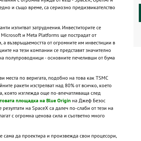
 едно и също време, са сериозно предизвикателство
анти изпитват затруднения. Инвеститорите се
 Microsoft и Meta Platforms ще пострадат от
, а възвръщаемостта от огромните им инвестиции в
циите на тези компании се представят значително
 на полупроводници - основните печеливши от бума
и места по веригата, подобно на това как TSMC
йните ракети изстрелват над 80% от всичко, което
а, която изглежда още по-впечатляваща след
товата площадка на Blue Origin
на Джеф Безос
резултати на SpaceX са далеч по-слаби от тези на
лагат с огромна ценова сила и съответно много
е сама да проектира и произвежда свои процесори,