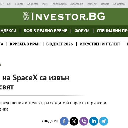
Air
Gol
Tialoto
Az-jenata
Puls
Teenproblem
Automedia
Imoti.net
Rabota
Az-deteto
ИНДЕКСИ
БФБ В РЕАЛНО ВРЕМЕ
ФОРУМ
СПЕЦИАЛНИ ПР
ТА
КРИЗАТА В ИРАН
БЮДЖЕТ 2026
ИЗКУСТВЕН ИНТЕЛЕКТ
И
на SpaceX са извън
свят
зкуствения интелект, разходите ѝ нарастват рязко и
енка
СПОДЕЛИ: