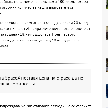
райната цена може да надхвърли 100 млрд. долара.
огромни количества кеш, а дълговете ѝ са
а.
те разходи на компанията са надхвърлили 20 млрд.
та част идва от AI подразделението. Това е повече от
а година - 18,7 млрд. долара. През първото
 разходи са нараснали до над 10 млрд. долара -
иода.
на SpaceX поставя цена на страха да не
еш възможността
дупреждава, че капиталовите разходи ще се увеличат