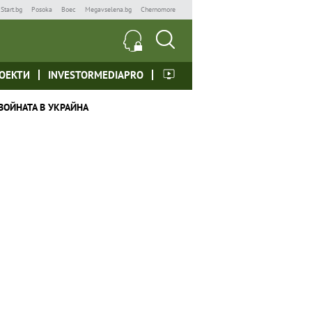
Start.bg
Posoka
Boec
Megavselena.bg
Chernomore
ОЕКТИ
INVESTORMEDIAPRO
ВОЙНАТА В УКРАЙНА