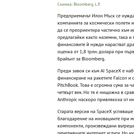
Снимка: Bloomberg L.P.
Предприемачът Илон Мъск се нуждае
компанията за космически полети и 
да се преориентира частично към ин
предлагайки както наземни, така и
финансовите ѝ нужди нарастват дра
оценка от 1,8 трлн. долара при пър
Брайънт за Bloomberg.
Преди завоя си към AI SpaceX е наб
финансиране на ракетите Falcon и с
PitchBook. Това е огромна сума за ч
четвърт век. Но тя е нищожна в сра
Anthropic наскоро привлякоха от и
Старата версия на SpaceX успяваше
благодарение на иновациите при мн
компоненти, произвеждани вътреш
печелившите интернет услуги. Но н