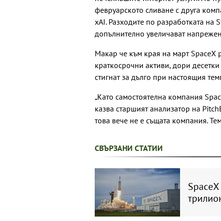
февруарското сливане с друга компа
xAI. Разходите по разработката на S
допълнително увеличават напрежен
Макар че към края на март SpaceX 
краткосрочни активи, дори десетки
стигнат за дълго при настоящия тем
„Като самостоятелна компания Spac
казва старшият анализатор на Pitch
това вече не е същата компания. Те
СВЪРЗАНИ СТАТИИ
SpaceX 
трилио