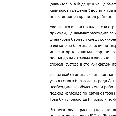
„значително“ в бъдеще и че ще бъд
капиталови решения“, достъпни за 
инвестиционен кредитен рейтинг.
Ако всичко върви по план, тези ог
приходи, ще намалят разходите за 
финансови бариери срещу конкуренц
излизане на борсата е частично св
инвеститорски капитал. Теоретично 
достъп до най-голяма изчислителна
спечели състезанието към свръхинте
Използвайки опита си като компани
успяла много бързо да изгради AI 
необходима за обучението и работа
подход изглежда по-евтин от този н
Това би трябвало да ѝ позволи по-б
Въпреки това нарастващата капита
инвеститорите преди IPO-то. Три ко