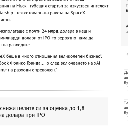
т
ния на Мъск - губещия стартъп за изкуствен интелект
tarship - тежкотоварната ракета на SpaceX -
ието.
разполагаше с почти 24 млрд. долара в кеш и
з
 милиарди долари от IPO-то вероятно няма да
п на разходите.
eX беше в много отношения великолепен бизнес“,
Book Франко Гранда. „Но след включването на xAI
Жълт код за опасно
мпът на разходи е тревожен.“
горещо време в
голямата част от
България
Еврото леко отстъпва
на долара
снижи целите си за оценка до 1,8
на долара при IPO
Без ток във Варна на 6