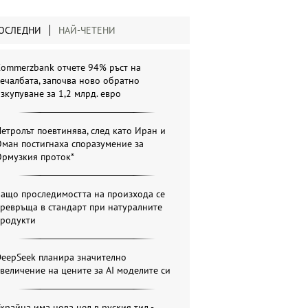
ОСЛЕДНИ
НАЙ-ЧЕТЕНИ
Commerzbank отчете 94% ръст на
ечалбата, започва ново обратно
зкупуване за 1,2 млрд. евро
етролът поевтинява, след като Иран и
ман постигнаха споразумение за
Ормузкия проток*
Защо проследимостта на произхода се
ревръща в стандарт при натуралните
продукти
DeepSeek планира значително
величение на цените за AI моделите си
крайна има нова цел в руския тил -