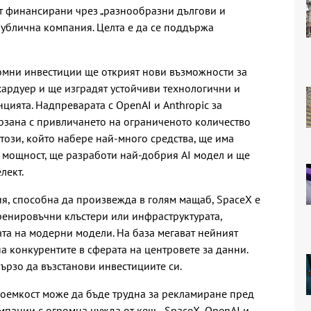
ат финансирани чрез „разнообразни дългови и
публична компания. Целта е да се поддържа
ромни инвестиции ще открият нови възможности за
хардуер и ще изградят устойчиви технологични и
ията. Надпреварата с OpenAI и Anthropic за
ързана с привличането на ограниченото количество
този, който набере най-много средства, ще има
 мощност, ще разработи най-добрия AI модел и ще
лект.
я, способна да произвежда в голям мащаб, SpaceX е
тренировъчни клъстери или инфраструктурата,
та на модерни модели. На база мегават нейният
а конкурентите в сферата на центровете за данни.
ързо да възстанови инвестициите си.
лоемкост може да бъде трудна за рекламиране пред
мпании с огромна нужда от кеш - SpaceX, OpenAI и