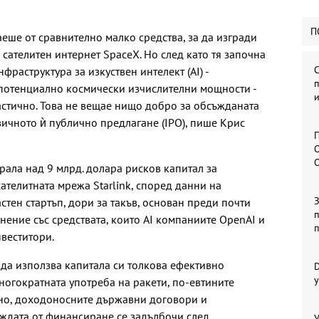
П
ше от сравнително малко средства, за да изгради
сателитен интернет SpaceX. Но след като тя започна
фраструктура за изкуствен интелект (AI) -
п
 потенциално космически изчислителни мощности -
и
стично. Това не вещае нищо добро за обсъжданата
вичното ѝ публично предлагане (IPO), пише Крис
П
О
рала над 9 млрд. долара рисков капитал за
ателитната мрежа Starlink, според данни на
астен стартъп, дори за такъв, основан преди почти
п
внение със средствата, които AI компаниите OpenAI и
нвеститори.
 да използва капитала си толкова ефективно
у
огократната употреба на ракети, по-евтините
но, доходоносните държавни договори и
уждата от финансиране се задълбочи след
У