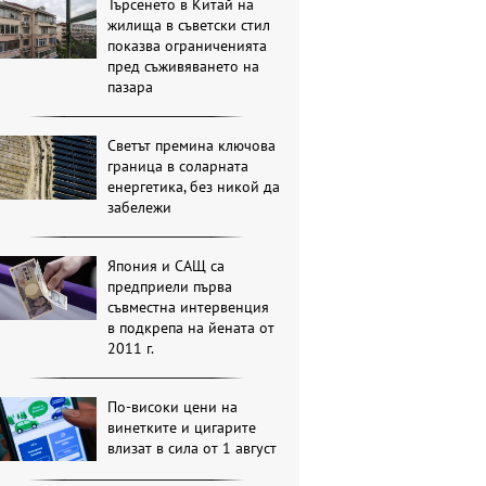
Търсенето в Китай на
жилища в съветски стил
показва ограниченията
пред съживяването на
пазара
Светът премина ключова
граница в соларната
енергетика, без никой да
забележи
Япония и САЩ са
предприели първа
съвместна интервенция
в подкрепа на йената от
2011 г.
По-високи цени на
винетките и цигарите
влизат в сила от 1 август