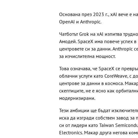
Основана през 2023 г., xAI вече е н
OpenAI и Anthropic.
Чатботът Grok на xAI изпитва трудн
Амодей. SpaceX има повече успех в
центровете си за данни. Anthropic 
за изчислителна мощност.
Това означава, че SpaceX се превр
облачни услуги като CoreWeave, с 
центрове за данни в космоса. Мака
скептиците, не е ясно как орбитал
модернизирани.
Тези амбиции ще бъдат изключителн
иска да изгради собствен завод за
си от лидери като Taiwan Semicond
Electronics. Макар друга негова ком