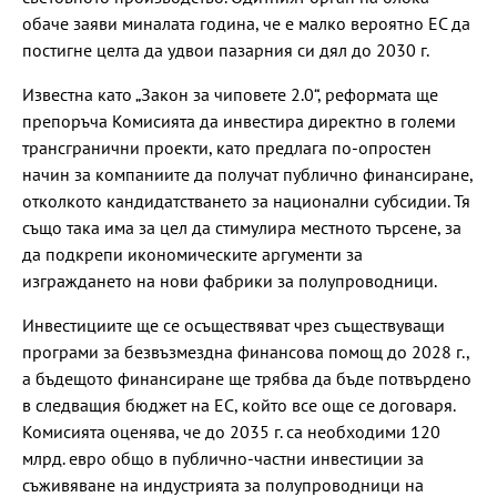
обаче заяви миналата година, че е малко вероятно ЕС да
постигне целта да удвои пазарния си дял до 2030 г.
Известна като „Закон за чиповете 2.0“, реформата ще
препоръча Комисията да инвестира директно в големи
трансгранични проекти, като предлага по-опростен
начин за компаниите да получат публично финансиране,
отколкото кандидатстването за национални субсидии. Тя
също така има за цел да стимулира местното търсене, за
да подкрепи икономическите аргументи за
изграждането на нови фабрики за полупроводници.
Инвестициите ще се осъществяват чрез съществуващи
програми за безвъзмездна финансова помощ до 2028 г.,
а бъдещото финансиране ще трябва да бъде потвърдено
в следващия бюджет на ЕС, който все още се договаря.
Комисията оценява, че до 2035 г. са необходими 120
млрд. евро общо в публично-частни инвестиции за
съживяване на индустрията за полупроводници на