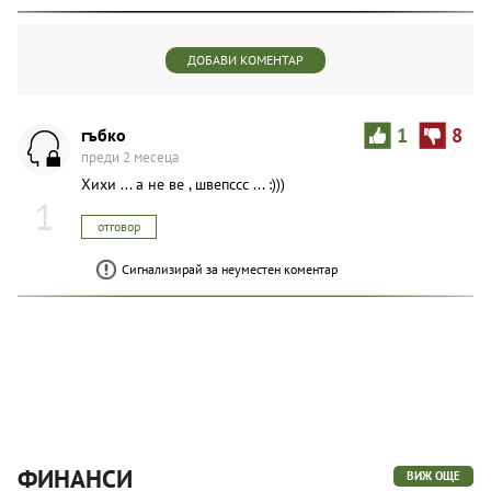
ДОБАВИ КОМЕНТАР
гъбко
1
8
преди 2 месеца
Хихи ... а не ве , швепссс ... :)))
1
отговор
Сигнализирай за неуместен коментар
ФИНАНСИ
ВИЖ ОЩЕ