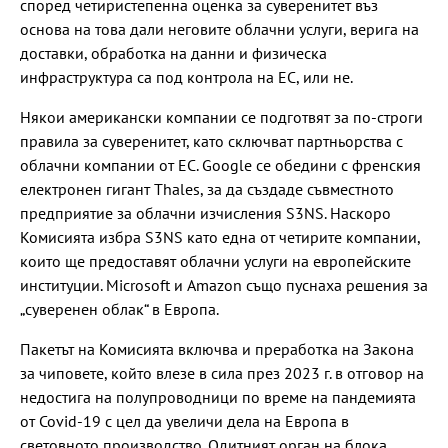
според четиристепенна оценка за суверенитет въз
основа на това дали неговите облачни услуги, верига на
доставки, обработка на данни и физическа
инфраструктура са под контрола на ЕС, или не.
Някои американски компании се подготвят за по-строги
правила за суверенитет, като сключват партньорства с
облачни компании от ЕС. Google се обедини с френския
електронен гигант Thales, за да създаде съвместното
предприятие за облачни изчисления S3NS. Наскоро
Комисията избра S3NS като една от четирите компании,
които ще предоставят облачни услуги на европейските
институции. Microsoft и Amazon също пуснаха решения за
„суверенен облак“ в Европа.
Пакетът на Комисията включва и преработка на Закона
за чиповете, който влезе в сила през 2023 г. в отговор на
недостига на полупроводници по време на пандемията
от Covid-19 с цел да увеличи дела на Европа в
световното производство. Одитният орган на блока