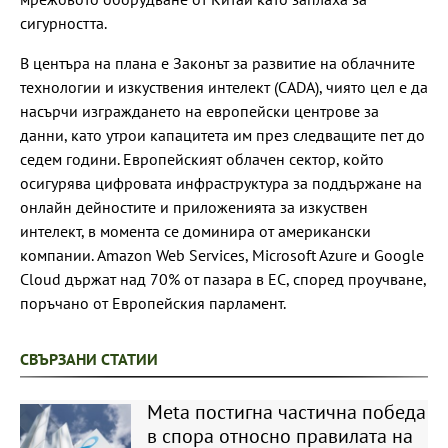
сигурността.
В центъра на плана е Законът за развитие на облачните
технологии и изкуствения интелект (CADA), чиято цел е да
насърчи изграждането на европейски центрове за
данни, като утрои капацитета им през следващите пет до
седем години. Европейският облачен сектор, който
осигурява цифровата инфраструктура за поддържане на
онлайн дейностите и приложенията за изкуствен
интелект, в момента се доминира от американски
компании. Amazon Web Services, Microsoft Azure и Google
Cloud държат над 70% от пазара в ЕС, според проучване,
поръчано от Европейския парламент.
СВЪРЗАНИ СТАТИИ
Meta постигна частична победа
в спора относно правилата на