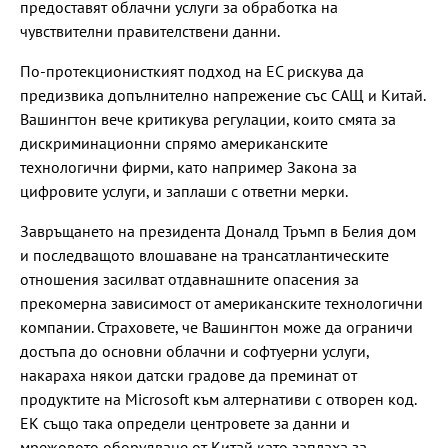
предоставят облачни услуги за обработка на
чувствителни правителствени данни.
По-протекционисткият подход на ЕС рискува да
предизвика допълнително напрежение със САЩ и Китай.
Вашингтон вече критикува регулации, които смята за
дискриминационни спрямо американските
технологични фирми, като например Закона за
цифровите услуги, и заплаши с ответни мерки.
Завръщането на президента Доналд Тръмп в Белия дом
и последващото влошаване на трансатлантическите
отношения засилват отдавнашните опасения за
прекомерна зависимост от американските технологични
компании. Страховете, че Вашингтон може да ограничи
достъпа до основни облачни и софтуерни услуги,
накараха някои датски градове да преминат от
продуктите на Microsoft към алтернативи с отворен код.
ЕК също така определи центровете за данни и
мрежовото оборудване от Китай като заплаха за