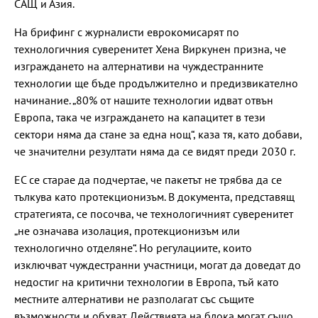
САЩ и Азия.
На брифинг с журналисти еврокомисарят по
технологичния суверенитет Хена Виркунен призна, че
изграждането на алтернативи на чуждестранните
технологии ще бъде продължително и предизвикателно
начинание. „80% от нашите технологии идват отвън
Европа, така че изграждането на капацитет в тези
сектори няма да стане за една нощ“, каза тя, като добави,
че значителни резултати няма да се видят преди 2030 г.
ЕС се старае да подчертае, че пакетът не трябва да се
тълкува като протекционизъм. В документа, представящ
стратегията, се посочва, че технологичният суверенитет
„не означава изолация, протекционизъм или
технологично отделяне“. Но регулациите, които
изключват чуждестранни участници, могат да доведат до
недостиг на критични технологии в Европа, тъй като
местните алтернативи не разполагат със същите
възможности и обхват. Действията на блока могат също