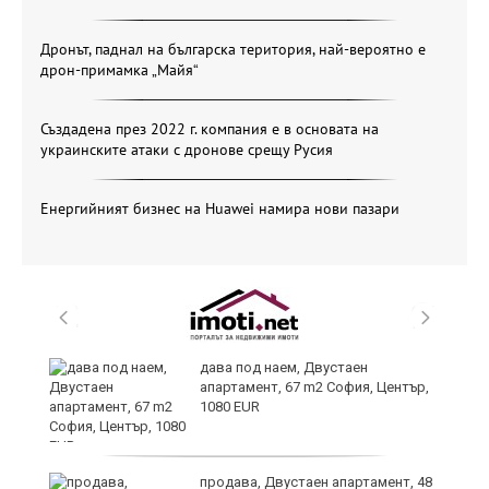
Дронът, паднал на българска територия, най-вероятно е
дрон-примамка „Майя“
Създадена през 2022 г. компания е в основата на
украинските атаки с дронове срещу Русия
Енергийният бизнес на Huawei намира нови пазари
дава под наем, Двустаен
апартамент, 67 m2 София, Център,
1080 EUR
6
продава, Двустаен апартамент, 48