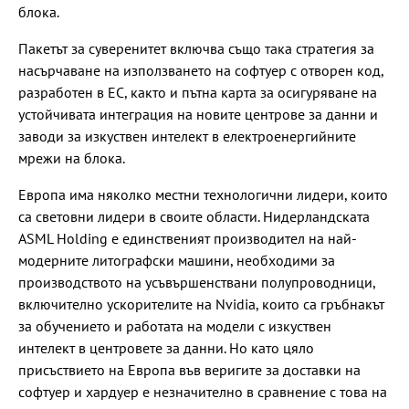
блока.
Пакетът за суверенитет включва също така стратегия за
насърчаване на използването на софтуер с отворен код,
разработен в ЕС, както и пътна карта за осигуряване на
устойчивата интеграция на новите центрове за данни и
заводи за изкуствен интелект в електроенергийните
мрежи на блока.
Европа има няколко местни технологични лидери, които
са световни лидери в своите области. Нидерландската
ASML Holding е единственият производител на най-
модерните литографски машини, необходими за
производството на усъвършенствани полупроводници,
включително ускорителите на Nvidia, които са гръбнакът
за обучението и работата на модели с изкуствен
интелект в центровете за данни. Но като цяло
присъствието на Европа във веригите за доставки на
софтуер и хардуер е незначително в сравнение с това на