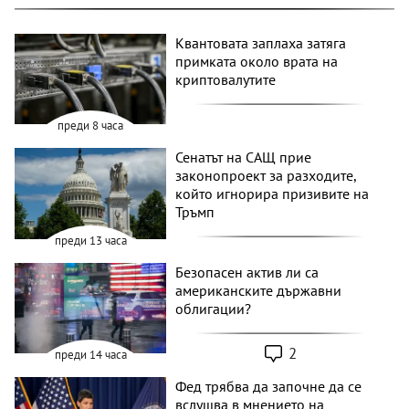
Квантовата заплаха затяга
примката около врата на
криптовалутите
преди 8 часа
Сенатът на САЩ прие
законопроект за разходите,
който игнорира призивите на
Тръмп
преди 13 часа
Безопасен актив ли са
американските държавни
облигации?
2
преди 14 часа
Фед трябва да започне да се
вслушва в мнението на