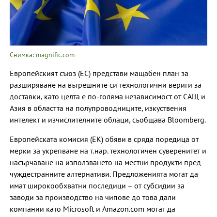
Снимка: magnific.com
Европейският съюз (ЕС) представи мащабен план за
разширяване на вътрешните си технологични вериги за
доставки, като целта е по-голяма независимост от САЩ и
Азия в областта на полупроводниците, изкуствения
интелект и изчислителните облаци, съобщава Bloomberg.
Европейската комисия (EK) обяви в сряда поредица от
мерки за укрепване на т.нар. технологичен суверенитет и
насърчаване на използването на местни продукти пред
чуждестранните алтернативи. Предложенията могат да
имат широкообхватни последици – от субсидии за
заводи за производство на чипове до това дали
компании като Microsoft и Amazon.com могат да