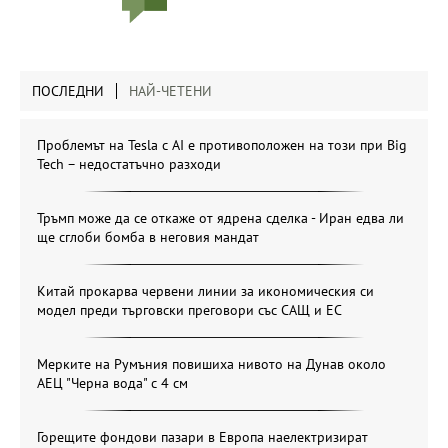
ПОСЛЕДНИ
НАЙ-ЧЕТЕНИ
Проблемът на Tesla с AI е противоположен на този при Big
Tech – недостатъчно разходи
Тръмп може да се откаже от ядрена сделка - Иран едва ли
ще сглоби бомба в неговия мандат
Китай прокарва червени линии за икономическия си
модел преди търговски преговори със САЩ и ЕС
Мерките на Румъния повишиха нивото на Дунав около
АЕЦ "Черна вода" с 4 см
Горещите фондови пазари в Европа наелектризират