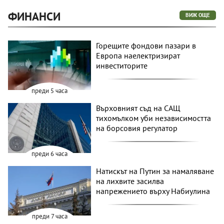
ФИНАНСИ
ВИЖ ОЩЕ
Горещите фондови пазари в
Европа наелектризират
инвеститорите
преди 5 часа
Върховният съд на САЩ
тихомълком уби независимостта
на борсовия регулатор
преди 6 часа
Натискът на Путин за намаляване
на лихвите засилва
напрежението върху Набиулина
преди 7 часа