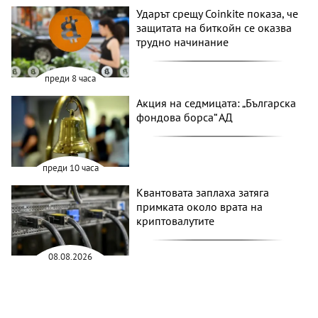
Ударът срещу Coinkite показа, че
защитата на биткойн се оказва
трудно начинание
преди 8 часа
Акция на седмицата: „Българска
фондова борса“ АД
преди 10 часа
Квантовата заплаха затяга
примката около врата на
криптовалутите
08.08.2026