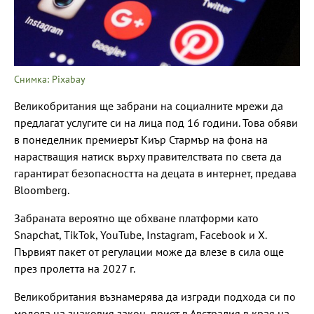
Снимка: Pixabay
Великобритания ще забрани на социалните мрежи да
предлагат услугите си на лица под 16 години. Това обяви
в понеделник премиерът Киър Стармър на фона на
нарастващия натиск върху правителствата по света да
гарантират безопасността на децата в интернет, предава
Bloomberg.
Забраната вероятно ще обхване платформи като
Snapchat, TikTok, YouTube, Instagram, Facebook и X.
Първият пакет от регулации може да влезе в сила още
през пролетта на 2027 г.
Великобритания възнамерява да изгради подхода си по
модела на знаковия закон, приет в Австралия в края на