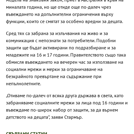
миналата година, но ще отиде още по-далеч чрез
въвеждането на допълнителни ограничения върху
функции, които се смятат за особено вредни за децата.
Сред тях са забрана за излъчвания на живо и за
комуникация с непознати за потребители. Подобни
защити ще бъдат активирани по подразбиране и за
младежите на 16 и 17 години. Правителството също така
обмисля въвеждането на вечерен час за използване на
социални мрежи и мерки за ограничаване на
безкрайното превъртане на съдържание при
непълнолетните.
„Отиваме по-далеч от всяка друга държава в света, като
забраняваме социалните мрежи за лица под 16 години и
въвеждаме по-широк набор от защити, за да върнем
детството на децата“, заяви Стармър.
СВЪРЗАНИ СТАТИИ