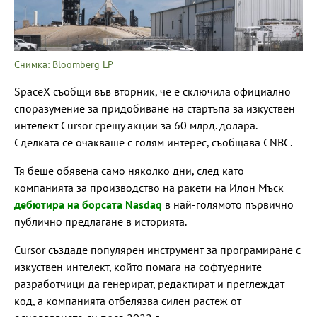
Снимка: Bloomberg LP
SpaceX съобщи във вторник, че е сключила официално
споразумение за придобиване на стартъпа за изкуствен
интелект Cursor срещу акции за 60 млрд. долара.
Сделката се очакваше с голям интерес, съобщава CNBC.
Тя беше обявена само няколко дни, след като
компанията за производство на ракети на Илон Мъск
дебютира на борсата Nasdaq
в най-голямото първично
публично предлагане в историята.
Cursor създаде популярен инструмент за програмиране с
изкуствен интелект, който помага на софтуерните
разработчици да генерират, редактират и преглеждат
код, а компанията отбелязва силен растеж от