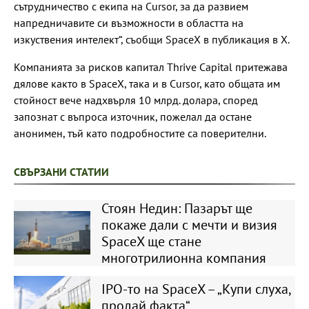
сътрудничество с екипа на Cursor, за да развием
напредничавите си възможности в областта на
изкуствения интелект“, съобщи SpaceX в публикация в Х.
Компанията за рисков капитал Thrive Capital притежава
дялове както в SpaceX, така и в Cursor, като общата им
стойност вече надхвърля 10 млрд. долара, според
запознат с въпроса източник, пожелал да остане
анонимен, тъй като подробностите са поверителни.
СВЪРЗАНИ СТАТИИ
Стоян Недин: Пазарът ще
покаже дали с мечти и визия
SpaceX ще стане
многотрилионна компания
IPO-то на SpaceX – „Купи слуха,
продай факта“