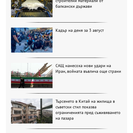
строителни материали от
балкански държави
Кадър на деня за 3 август
САЩ нанесоха нови удари на
Иран, войната въвлича още страни
Търсенето в Китай на жилища в
съветски стил показва
ограниченията пред съживяването
на пазара