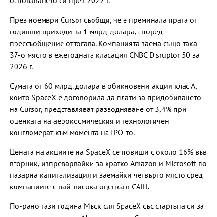
основаването си през 2022 г.
През ноември Cursor съобщи, че е преминала прага от
годишни приходи за 1 млрд. долара, според
прессъобщение оттогава. Компанията заема също така
37-о място в ежегодната класация CNBC Disruptor 50 за
2026 г.
Сумата от 60 млрд. долара в обикновени акции клас А,
които SpaceX е договорила да плати за придобиването
на Cursor, представляват разводняване от 3,4% при
оценката на аерокосмическия и технологичен
конгломерат към момента на IPO-то.
Цената на акциите на SpaceX се повиши с около 16% във
вторник, изпреварвайки за кратко Amazon и Microsoft по
пазарна капитализация и заемайки четвърто място сред
компаниите с най-висока оценка в САЩ.
По-рано тази година Мъск сля SpaceX със стартъпа си за