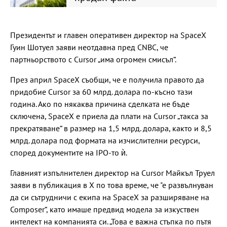
Президентът и главен оперативен директор на SpaceX
Гуин Шотуел заяви неотдавна пред CNBC, че
партньорството с Cursor „има огромен смисъл“.
През април SpaceX съобщи, че е получила правото да
придобие Cursor за 60 млрд. долара по-късно тази
година. Ако по някаква причина сделката не бъде
сключена, SpaceX е приела да плати на Cursor „такса за
прекратяване“ в размер на 1,5 млрд. долара, както и 8,5
млрд. долара под формата на изчислителни ресурси,
според документите на IPO-то ѝ.
Главният изпълнителен директор на Cursor Майкъл Труел
заяви в публикация в Х по това време, че "е развълнуван
да си сътрудничи с екипа на SpaceX за разширяване на
Composer“, като имаше предвид модела за изкуствен
интелект на компанията си. „Това е важна стъпка по пътя