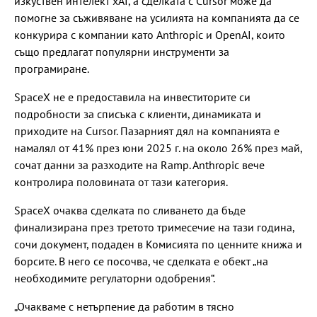
изкуствен интелект xAI, а сделката с Cursor може да
помогне за съживяване на усилията на компанията да се
конкурира с компании като Anthropic и OpenAI, които
също предлагат популярни инструменти за
програмиране.
SpaceX не е предоставила на инвеститорите си
подробности за списъка с клиенти, динамиката и
приходите на Cursor. Пазарният дял на компанията е
намалял от 41% през юни 2025 г. на около 26% през май,
сочат данни за разходите на Ramp. Anthropic вече
контролира половината от тази категория.
SpaceX очаква сделката по сливането да бъде
финализирана през третото тримесечие на тази година,
сочи документ, подаден в Комисията по ценните книжа и
борсите. В него се посочва, че сделката е обект „на
необходимите регулаторни одобрения“.
„Очакваме с нетърпение да работим в тясно