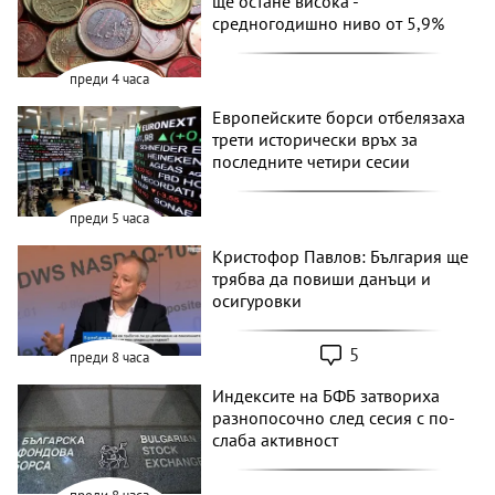
ще остане висока -
средногодишно ниво от 5,9%
преди 4 часа
Европейските борси отбелязаха
трети исторически връх за
последните четири сесии
преди 5 часа
Кристофор Павлов: България ще
трябва да повиши данъци и
осигуровки
5
преди 8 часа
Индексите на БФБ затвориха
разнопосочно след сесия с по-
слаба активност