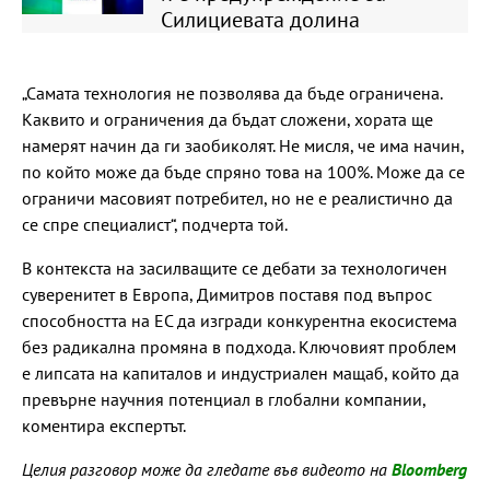
Силициевата долина
„Самата технология не позволява да бъде ограничена.
Каквито и ограничения да бъдат сложени, хората ще
намерят начин да ги заобиколят. Не мисля, че има начин,
по който може да бъде спряно това на 100%. Може да се
ограничи масовият потребител, но не е реалистично да
се спре специалист“, подчерта той.
В контекста на засилващите се дебати за технологичен
суверенитет в Европа, Димитров поставя под въпрос
способността на ЕС да изгради конкурентна екосистема
без радикална промяна в подхода. Ключовият проблем
е липсата на капиталов и индустриален мащаб, който да
превърне научния потенциал в глобални компании,
коментира експертът.
Целия разговор може да гледате във видеото на
Bloomberg