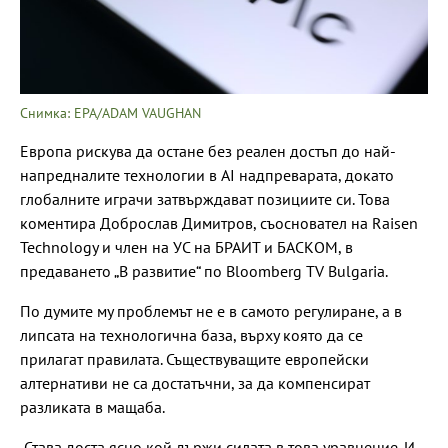
Снимка: EPA/ADAM VAUGHAN
Европа рискува да остане без реален достъп до най-
напредналите технологии в AI надпреварата, докато
глобалните играчи затвърждават позициите си. Това
коментира Доброслав Димитров, съосновател на Raisen
Technology и член на УС на БРАИТ и БАСКОМ, в
предаването „В развитие“ по Bloomberg TV Bulgaria.
По думите му проблемът не е в самото регулиране, а в
липсата на технологична база, върху която да се
прилагат правилата. Съществуващите европейски
алтернативи не са достатъчни, за да компенсират
разликата в мащаба.
„Става доста ясно кой държи силата в това уравнение. И