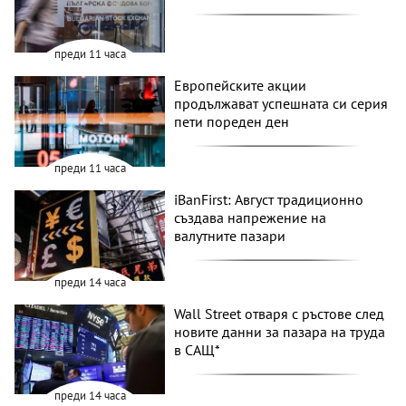
преди 11 часа
Европейските акции
продължават успешната си серия
пети пореден ден
преди 11 часа
iBanFirst: Август традиционно
създава напрежение на
валутните пазари
преди 14 часа
Wall Street отваря с ръстове след
новите данни за пазара на труда
в САЩ*
преди 14 часа