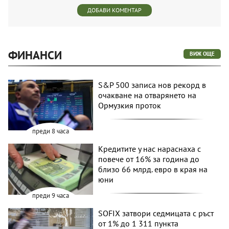
ДОБАВИ КОМЕНТАР
ФИНАНСИ
ВИЖ ОЩЕ
S&P 500 записа нов рекорд в
очакване на отварянето на
Ормузкия проток
преди 8 часа
Кредитите у нас нараснаха с
повече от 16% за година до
близо 66 млрд. евро в края на
юни
преди 9 часа
SOFIX затвори седмицата с ръст
от 1% до 1 311 пункта