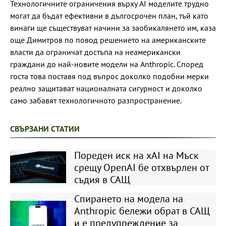
Технологичните ограничения върху AI моделите трудно
могат да бъдат ефективни в дългосрочен план, тъй като
винаги ще съществуват начини за заобикалянето им, каза
още Димитров по повод решението на американските
власти да ограничат достъпа на неамерикански
граждани до най-новите модели на Anthropic. Според
госта това поставя под въпрос доколко подобни мерки
реално защитават националната сигурност и доколко
само забавят технологичното разпространение.
СВЪРЗАНИ СТАТИИ
Пореден иск на xAI на Мъск
срещу OpenAI бе отхвърлен от
съдия в САЩ
Спирането на модела на
Anthropic бележи обрат в САЩ
и е предупреждение за