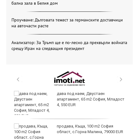
бална зала в Белия дом
Проучване: Дълговата тежест за германските доставчици
на авточасти расте
Анализатор: За Тръмп ще е по-лесно да прехвърли войната
срещу Иран на следващия президент
дава под наем, Двустаен
апартамент, 65 m2 София, Младост
4, 550 EUR
и
продава, Къща, 100 m2 София
област, с.Горна Малина, 79000 EUR