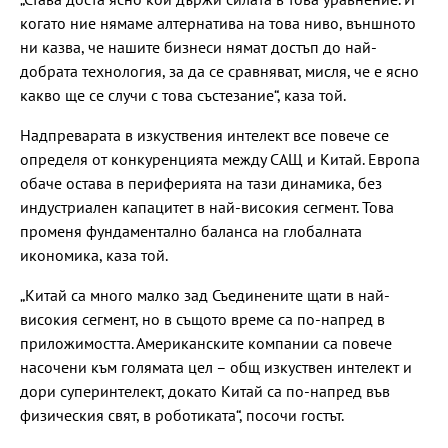
когато ние нямаме алтернатива на това ниво, външното
ни казва, че нашите бизнеси нямат достъп до най-
добрата технология, за да се сравняват, мисля, че е ясно
какво ще се случи с това състезание“, каза той.
Надпреварата в изкуствения интелект все повече се
определя от конкуренцията между САЩ и Китай. Европа
обаче остава в периферията на тази динамика, без
индустриален капацитет в най-високия сегмент. Това
променя фундаментално баланса на глобалната
икономика, каза той.
„Китай са много малко зад Съединените щати в най-
високия сегмент, но в същото време са по-напред в
приложимостта. Американските компании са повече
насочени към голямата цел – общ изкуствен интелект и
дори суперинтелект, докато Китай са по-напред във
физическия свят, в роботиката“, посочи гостът.