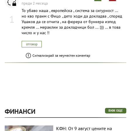
преди 2 месеца
То убаво наша , европейска , система за сигурност ...
1
но кво праим с Фицо , дето ходи да докладва , според
Ушаков да се отчита , на фюрера от бункера изпод
кремля ... мераклии за докладчици бол ... :))) ... в това
число и у нас !!
отговор
Сигнализирай за неуместен коментар
ФИНАНСИ
ВИЖ ОЩЕ
КФН: От 9 август цените на