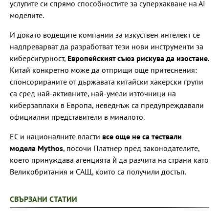
услугите си спрямо способностите за суперхакване на АІ
моделите.
И докато водещите компании за изкуствен интелект се
надпреварват да разработват тези нови инструменти за
киберсигурност,
Европейският съюз рискува да изостане
.
Китай конкретно може да отприщи още притеснения:
спонсорираните от държавата китайски хакерски групи
са сред най-активните, най-умели източници на
киберзаплахи в Европа, неведнъж са предупреждавали
официални представители в миналото.
ЕС и националните власти
все още не са тествали
модела Mythos
, посочи Платнер пред законодателите,
което принуждава агенцията ѝ да разчита на страни като
Великобритания и САЩ, които са получили достъп.
СВЪРЗАНИ СТАТИИ