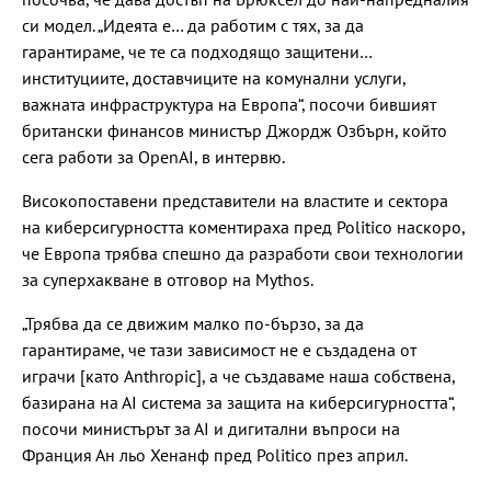
си модел. „Идеята е… да работим с тях, за да
гарантираме, че те са подходящо защитени…
институциите, доставчиците на комунални услуги,
важната инфраструктура на Европа“, посочи бившият
британски финансов министър Джордж Озбърн, който
сега работи за OpenAI, в интервю.
Високопоставени представители на властите и сектора
на киберсигурността коментираха пред Politico наскоро,
че Европа трябва спешно да разработи свои технологии
за суперхакване в отговор на Mythos.
„Трябва да се движим малко по-бързо, за да
гарантираме, че тази зависимост не е създадена от
играчи [като Anthropic], а че създаваме наша собствена,
базирана на АІ система за защита на киберсигурността“,
посочи министърът за АІ и дигитални въпроси на
Франция Ан льо Хенанф пред Politico през април.