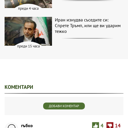
преди 4 часа
Иран изнудва съседите си:
Спрете Тръмп, или ще ви ударим
тежко
преди 15 часа
КОМЕНТАРИ
ДОБАВИ КОМЕНТАР
гъбко
4
14