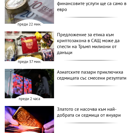
финансовите услуги ще са само в
евро
преди 22 мин.
Предложение за етика към
криптозакона в САЩ може да
спести на Тръмп милиони от
данъци
преди 37 мин.
Азиатските пазари приключиха
седмицата със смесени резултати
преди 2 часа
Златото се насочва към най-
добрата си седмица от януари