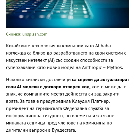
Снимка: unsplash.com
Китайските технологични компании като Alibaba
изглежда са близо до разработването на свои системи с
изкуствен интелект (AI) със сходни способности за
суперхакване като новия модел на Anthropic – Mythos.
Няколко китайски доставчици
са спрели да актуализират
свои АІ модели с доскоро отворен код
, което може да е
знак, че компаниите местят дейността си зад закрити
врата. За това е предупредила Клаудия Платнер,
президент на германската Федерална служба за
информационна сигурност, по време на изказване
миналата седмица пред членове на комисията по
дигитални въпроси в Бундестага.