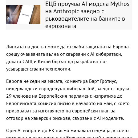
ЕЦБ проучва AI модела Mythos
на Anthropic заедно с
ръководителите на банките в
еврозоната
Липсата на достъп може да отслаби защитата на Европа
срещу очакваната вълна от свързани с АІ кибератаки,
докато САЩ и Китай бързат да разработят по-
усъвършенствани технологии.
Европа не седи на масата, коментира Барт Гротиус,
нидерландски евродепутат либерал. Той, заедно с други
29 членове на Европейския парламент, изпратиха до
Европейската комисия писмо в началото на май, с което
призовават за изготвянето на европейски план за
отговор на хакерски рискове, свързани с АІ моделите.
OpenAI изпрати до ЕК писмо миналата седмица, в което
посочва, че дава достъп на Брюксел до най-напредналия