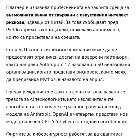
Платнер е изразила притесненията на закрита среща за
възможната вълна от свързани с изкуствения интелект
рискове
, идващи от Китай. За това съобщават пред
Politico трима законодатели, пожелали анонимност,
които са присъствали на срещата.
Според Платнер китайските компании може да не
предоставят ограничен достъп на доверени партньори,
както направи Anthropic с 12 назовани и 30 неназовани
организации, когато представи рисковете, които може
да предизвика Mythos, в началото на април.
Предупреждението е факт на фона на засилващата се
тревога за АІ технологиите, като изключителните
способности за хакване се разпространяват и отвъд
модела на Anthropic. OpenAI в четвъртък представи нов
модел, наречен GPT-5.5-Cyber със сходни способности.
Фирмите за киберсигурност работят, за да адаптират