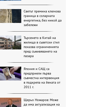
Светът премина ключова
граница в соларната
енергетика, без никой да
забележи
Търсенето в Китай на
жилища в съветски стил
показва ограниченията
пред съживяването на
пазара
Япония и САЩ са
предприели първа
съвместна интервенция
в подкрепа на йената от
2011 г.
Щерьо Ножаров: Може
да има актуализация на