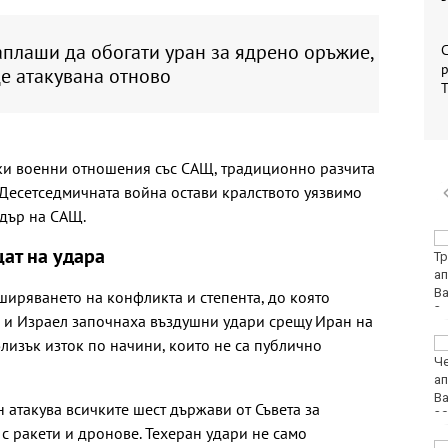
плаши да обогати уран за ядрено оръжие,
С
р
е атакувана отново
оки военни отношения със САЩ, традиционно разчита
 Десетседмичната война остави кралството уязвимо
адър на САЩ.
Почина бащата на Лео
ат на удара
Меси
ширяването на конфликта и степента, до която
Щ и Израел започнаха въздушни удари срещу Иран на
лизък изток по начини, които не са публично
Вучич: Украйна е
приятелска държава
на Сърбия
 атакува всичките шест държави от Съвета за
с ракети и дронове. Техеран удари не само