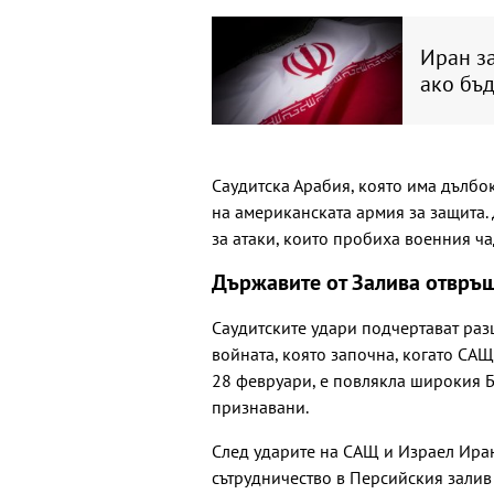
Иран за
ако бъд
Саудитска Арабия, която има дълб
на американската армия за защита.
за атаки, които пробиха военния ч
Държавите от Залива отвръщ
Саудитските удари подчертават раз
войната, която започна, когато СА
28 февруари, е повлякла широкия Б
признавани.
След ударите на САЩ и Израел Иран
сътрудничество в Персийския залив 