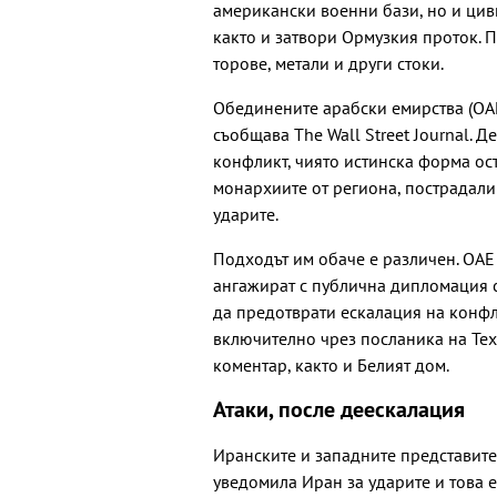
американски военни бази, но и цив
както и затвори Ормузкия проток. П
торове, метали и други стоки.
Обединените арабски емирства (ОА
съобщава The Wall Street Journal. 
конфликт, чиято истинска форма ост
монархиите от региона, пострадали 
ударите.
Подходът им обаче е различен. ОАЕ 
ангажират с публична дипломация с
да предотврати ескалация на конфл
включително чрез посланика на Техе
коментар, както и Белият дом.
Атаки, после деескалация
Иранските и западните представите
уведомила Иран за ударите и това 