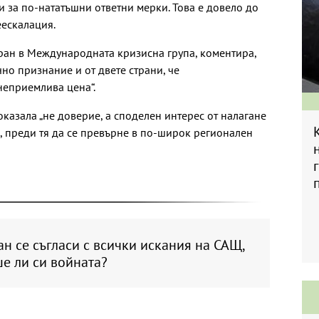
и за по-нататъшни ответни мерки. Това е довело до
еескалация.
Иран в Международната кризисна група, коментира,
чно признание и от двете страни, че
неприемлива цена“.
казала „не доверие, а споделен интерес от налагане
 преди тя да се превърне в по-широк регионален
н се съгласи с всички искания на САЩ,
е ли си войната?