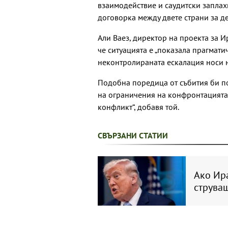
взаимодействие и саудитски заплах
договорка между двете страни за д
Али Ваез, директор на проекта за 
че ситуацията е „показала прагмати
неконтролираната ескалация носи 
Подобна поредица от събития би по
на ограничения на конфронтацията,
конфликт“, добавя той.
СВЪРЗАНИ СТАТИИ
Ако Ира
струваш