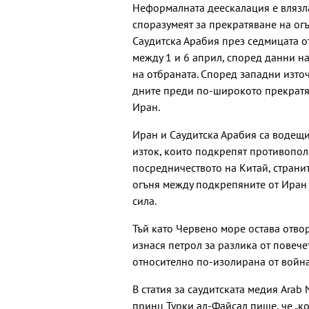
Неформалната деескалация е влязла
споразумеят за прекратяване на огъ
Саудитска Арабия през седмицата от
между 1 и 6 април, според данни н
на отбраната. Според западни изто
дните преди по-широкото прекратяв
Иран.
Иран и Саудитска Арабия са водещ
изток, които подкрепят противополо
посредничеството на Китай, странит
огъня между подкрепяните от Иран х
сила.
Тъй като Червено море остава отво
изнася петрол за разлика от повече
относително по-изолирана от война
В статия за саудитската медия Ara
принц Турки ал-Файсал пише, че „ко