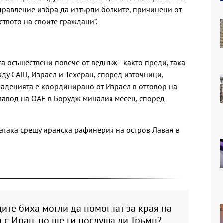
правление избра да изтърпи болките, причинени от
ството на своите граждани“.
са осъществени повече от веднъж - както преди, така
жду САЩ, Израел и Техеран, според източници,
паденията е координирано от Израел в отговор на
завод на ОАЕ в Борудж миналия месец, според
 атака срещу иранска рафинерия на остров Лаван в
ите биха могли да помогнат за края на
 с Иран, но ще ги послуша ли Тръмп?