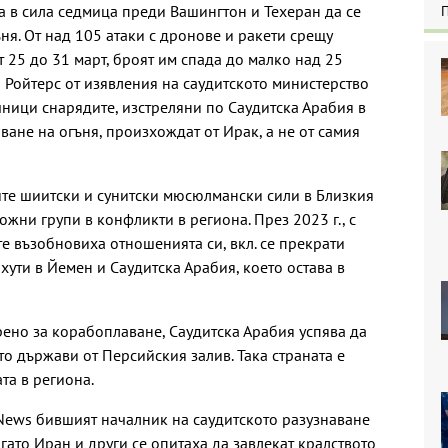
 в сила седмица преди Вашингтон и Техеран да се
ня. От над 105 атаки с дронове и ракети срещу
 25 до 31 март, броят им спада до малко над 25
а Ройтерс от изявления на саудитското министерство
чници снарядите, изстреляни по Саудитска Арабия в
ане на огъня, произхождат от Ирак, а не от самия
ите шиитски и сунитски мюсюлмански сили в Близкия
жни групи в конфликти в региона. През 2023 г., с
е възобновиха отношенията си, вкл. се прекрати
ути в Йемен и Саудитска Арабия, което остава в
рено за корабоплаване, Саудитска Арабия успява да
то държави от Персийския залив. Така страната е
та в региона.
b News бившият началник на саудитското разузнаване
гато Иран и други се опитаха да завлекат кралството