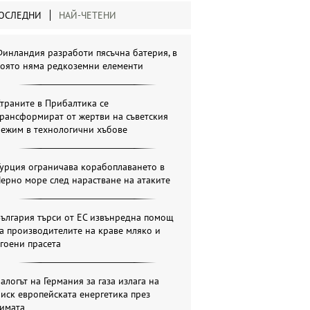
ОСЛЕДНИ
НАЙ-ЧЕТЕНИ
инландия разработи пясъчна батерия, в
която няма редкоземни елементи
траните в Прибалтика се
рансформират от жертви на съветския
режим в технологични хъбове
урция ограничава корабоплаването в
ерно море след нарастване на атаките
ългария търси от ЕС извънредна помощ
а производителите на краве мляко и
гоени прасета
алогът на Германия за газа излага на
иск европейската енергетика през
зимата