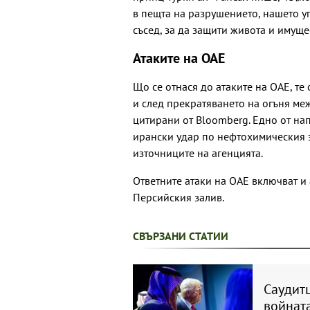
в пещта на разрушението, нашето у
съсед, за да защити живота и имуще
Атаките на ОАЕ
Що се отнася до атаките на ОАЕ, те 
и след прекратяването на огъня ме
цитирани от Bloomberg. Едно от на
ирански удар по нефтохимическия 
източниците на агенцията.
Ответните атаки на ОАЕ включват и
Персийския залив.
СВЪРЗАНИ СТАТИИ
Саудитц
войната