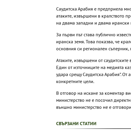
Саудитска Арабия е предприела мн
атаките, извършени в кралството пр
на двама западни и двама ирански 
За първи път става публично извес
иранска земя. Това показва, че кра
основния си регионален съперник,
Атаките, извършени от саудитските 
Един от източниците на медията каз
удара срещу Саудитска Арабия“. От 
конкретните цели.
В отговор на искане за коментар в
министерство не е посочил директн
външно министерство не е отговори
СВЪРЗАНИ СТАТИИ