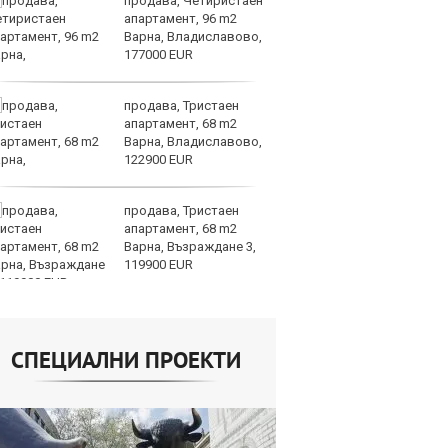
продава, Четиристаен
Др
апартамент, 96 m2
д
Варна, Владиславово,
г
177000 EUR
Б
продава, Тристаен
По
апартамент, 68 m2
ка
Варна, Владиславово,
п
122900 EUR
п
облигации
продава, Тристаен
Ю
апартамент, 68 m2
не
Варна, Възраждане 3,
съ
119900 EUR
СПЕЦИАЛНИ ПРОЕКТИ