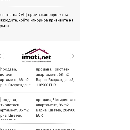
енатът на САЩ прие законопроект за
азходите, който игнорира призивите на
Тръмп
продава, Тристаен
Ту
апартамент, 68 m2
дв
Варна, Възраждане 3,
къ
118900 EUR
в
продава, Четиристаен
За
апартамент, 86 m2
мо
Варна, Цветен, 204900
ск
EUR