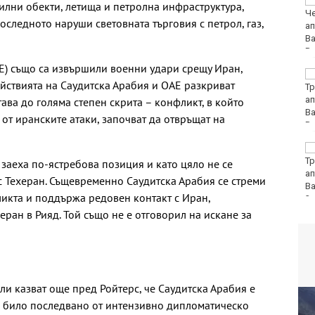
София попадна в
илни обекти, летища и петролна инфраструктура,
десетката на
оследното наруши световната търговия с петрол, газ,
дестинациите с най-
голям риск от
джебчийство
Е) също са извършили военни удари срещу Иран,
Министърът на
Действията на Саудитска Арабия и ОАЕ разкриват
отбраната: Усилихме
наблюденията върху
ава до голяма степен скрита – конфликт, в който
въздушното
от иранските атаки, започват да отвръщат на
пространство, както и охраната
Камион спука гума в
движение и едва не
заеха по-ястребова позиция и като цяло не се
премаза кола
 Техеран. Същевременно Саудитска Арабия се стреми
икта и поддържа редовен контакт с Иран,
ран в Рияд. Той също не е отговорил на искане за
ли казват още пред Ройтерс, че Саудитска Арабия е
е било последвано от интензивно дипломатическо