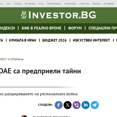
Air
Gol
Tialoto
Az-jenata
Puls
Teenproblem
Automedia
Imoti.net
Rabota
Az-deteto
ИНДЕКСИ
БФБ В РЕАЛНО ВРЕМЕ
ФОРУМ
СПЕЦИАЛНИ ПР
ТА
КРИЗАТА В ИРАН
БЮДЖЕТ 2026
ИЗКУСТВЕН ИНТЕЛЕКТ
НОСТ И ОТБРАНА
 ОАЕ са предприели тайни
тно разширяването на регионалната война
СПОДЕЛИ: