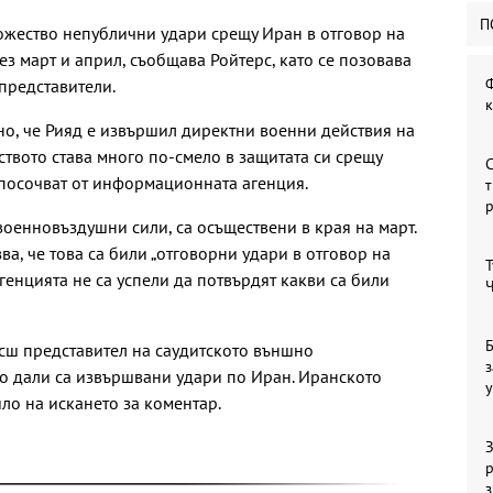
П
ожество непублични удари срещу Иран в отговор на
ез март и април, съобщава Ройтерс, като се позовава
Ф
представители.
тно, че Рияд е извършил директни военни действия на
лството става много по-смело в защитата си срещу
С
 посочват от информационната агенция.
т
военновъздушни сили, са осъществени в края на март.
ва, че това са били „отговорни удари в отговор на
Т
агенцията не са успели да потвърдят какви са били
Ч
Б
исш представител на саудитското външно
з
о дали са извършвани удари по Иран. Иранското
у
ло на искането за коментар.
З
р