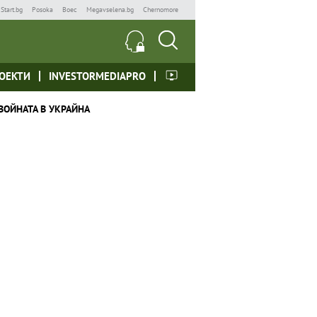
Start.bg
Posoka
Boec
Megavselena.bg
Chernomore
ОЕКТИ
INVESTORMEDIAPRO
ВОЙНАТА В УКРАЙНА