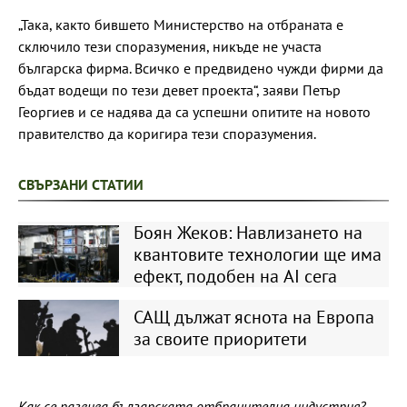
„Така, както бившето Министерство на отбраната е
сключило тези споразумения, никъде не участа
българска фирма. Всичко е предвидено чужди фирми да
бъдат водещи по тези девет проекта“, заяви Петър
Георгиев и се надява да са успешни опитите на новото
правителство да коригира тези споразумения.
СВЪРЗАНИ СТАТИИ
Боян Жеков: Навлизането на
квантовите технологии ще има
ефект, подобен на AI сега
САЩ дължат яснота на Европа
за своите приоритети
Как се развива българската отбранителна индустрия?