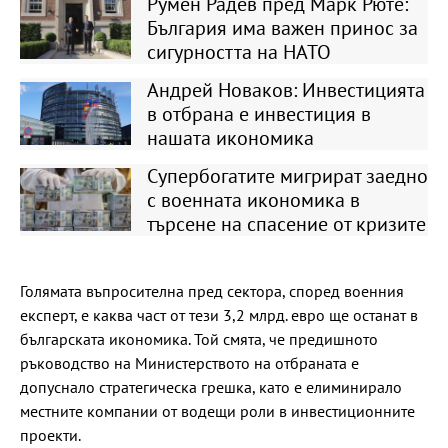
Румен Радев пред Марк Рюте:
България има важен принос за
сигурността на НАТО
Андрей Новаков: Инвестицията
в отбрана е инвестиция в
нашата икономика
Супербогатите мигрират заедно
с военната икономика в
търсене на спасение от кризите
Голямата въпросителна пред сектора, според военния
експерт, е каква част от тези 3,2 млрд. евро ще останат в
българската икономика. Той смята, че предишното
ръководство на Министерството на отбраната е
допуснало стратегическа грешка, като е елиминирало
местните компании от водещи роли в инвестиционните
проекти.