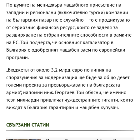
По думите на мениджъра мащабното присъствие на
западни и регионални (включително турски) компании
на българския пазар не е случайно – то е продиктувано
от сериозния финансов ресурс, който се заделя за
разширяване на отбранителните способности в рамките
на ЕС. Той подчерта, че основният катализатор в
България е одобреният мащабен заем по европейски
програми.
„Бюджетът от около 3,2 млрд. евро по линия на
споразумения за модернизация ще бъде за общо девет
големи проекта за превъоръжаване на българската
армия“, напомни инж. Георгиев. Той обясни, че именно
тези милиарди привличат чуждестранните гиганти, които
виждат в България гарантиран и мащабен купувач.
СВЪРЗАНИ СТАТИИ