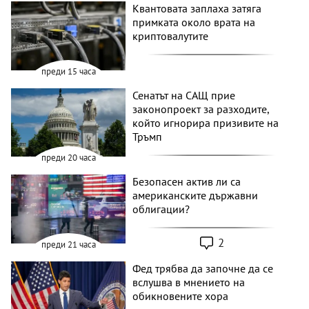
Квантовата заплаха затяга
примката около врата на
криптовалутите
преди 15 часа
Сенатът на САЩ прие
законопроект за разходите,
който игнорира призивите на
Тръмп
преди 20 часа
Безопасен актив ли са
американските държавни
облигации?
2
преди 21 часа
Фед трябва да започне да се
вслушва в мнението на
обикновените хора