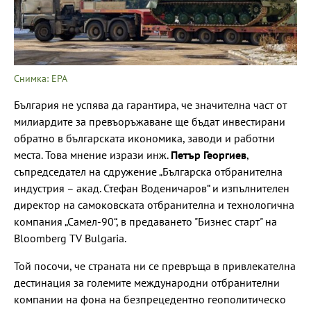
Снимка: ЕРА
България не успява да гарантира, че значителна част от
милиардите за превъоръжаване ще бъдат инвестирани
обратно в българската икономика, заводи и работни
места. Това мнение изрази инж.
Петър Георгиев
,
съпредседател на сдружение „Българска отбранителна
индустрия – акад. Стефан Воденичаров“ и изпълнителен
директор на самоковската отбранителна и технологична
компания „Самел-90“, в предаването "Бизнес старт" на
Bloomberg TV Bulgaria.
Той посочи, че страната ни се превръща в привлекателна
дестинация за големите международни отбранителни
компании на фона на безпрецедентно геополитическо