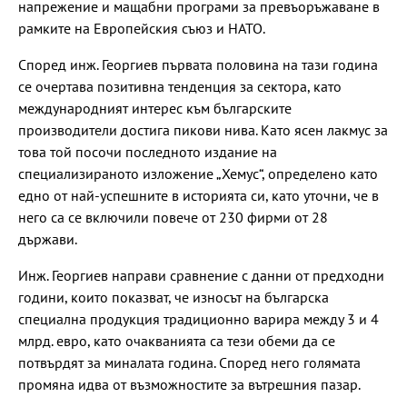
напрежение и мащабни програми за превъоръжаване в
рамките на Европейския съюз и НАТО.
Според инж. Георгиев първата половина на тази година
се очертава позитивна тенденция за сектора, като
международният интерес към българските
производители достига пикови нива. Като ясен лакмус за
това той посочи последното издание на
специализираното изложение „Хемус“, определено като
едно от най-успешните в историята си, като уточни, че в
него са се включили повече от 230 фирми от 28
държави.
Инж. Георгиев направи сравнение с данни от предходни
години, които показват, че износът на българска
специална продукция традиционно варира между 3 и 4
млрд. евро, като очакванията са тези обеми да се
потвърдят за миналата година. Според него голямата
промяна идва от възможностите за вътрешния пазар.