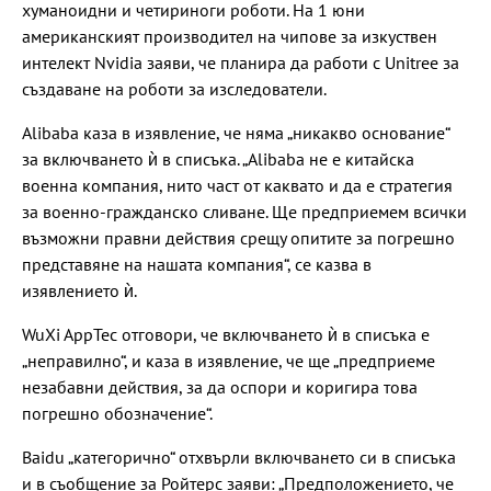
хуманоидни и четириноги роботи. На 1 юни
американският производител на чипове за изкуствен
интелект Nvidia заяви, че планира да работи с Unitree за
създаване на роботи за изследователи.
Alibaba каза в изявление, че няма „никакво основание“
за включването ѝ в списъка. „Alibaba не е китайска
военна компания, нито част от каквато и да е стратегия
за военно-гражданско сливане. Ще предприемем всички
възможни правни действия срещу опитите за погрешно
представяне на нашата компания“, се казва в
изявлението ѝ.
WuXi AppTec отговори, че включването ѝ в списъка е
„неправилно“, и каза в изявление, че ще „предприеме
незабавни действия, за да оспори и коригира това
погрешно обозначение“.
Baidu „категорично“ отхвърли включването си в списъка
и в съобщение за Ройтерс заяви: „Предположението, че