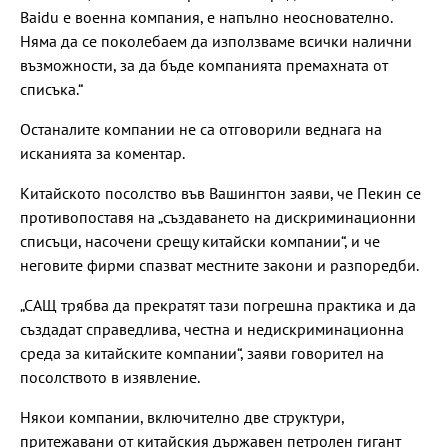
Baidu е военна компания, е напълно неоснователно.
Няма да се поколебаем да използваме всички налични
възможности, за да бъде компанията премахната от
списъка.“
Останалите компании не са отговорили веднага на
исканията за коментар.
Китайското посолство във Вашингтон заяви, че Пекин се
противопоставя на „създаването на дискриминационни
списъци, насочени срещу китайски компании“, и че
неговите фирми спазват местните закони и разпоредби.
„САЩ трябва да прекратят тази погрешна практика и да
създадат справедлива, честна и недискриминационна
среда за китайските компании“, заяви говорител на
посолството в изявление.
Някои компании, включително две структури,
притежавани от китайския държавен петролен гигант