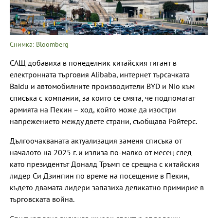
Снимка: Bloomberg
САЩ добавиха в понеделник китайския гигант в
електронната търговия Alibaba, интернет търсачката
Baidu и автомобилните производители BYD и Nio към
списъка с компании, за които се смята, че подпомагат
армията на Пекин – ход, който може да изостри
напрежението между двете страни, съобщава Ройтерс.
Дългоочакваната актуализация заменя списъка от
началото на 2025 г. и излиза по-малко от месец след
като президентът Доналд Тръмп се срещна с китайския
лидер Си Дзинпин по време на посещение в Пекин,
където двамата лидери запазиха деликатно примирие в
търговската война.