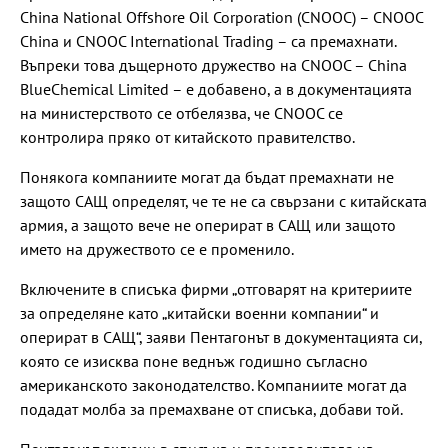
China National Offshore Oil Corporation (CNOOC) – CNOOC
China и CNOOC International Trading – са премахнати.
Въпреки това дъщерното дружество на CNOOC – China
BlueChemical Limited – е добавено, а в документацията
на министерството се отбелязва, че CNOOC се
контролира пряко от китайското правителство.
Понякога компаниите могат да бъдат премахнати не
защото САЩ определят, че те не са свързани с китайската
армия, а защото вече не оперират в САЩ или защото
името на дружеството се е променило.
Включените в списъка фирми „отговарят на критериите
за определяне като „китайски военни компании“ и
оперират в САЩ“, заяви Пентагонът в документацията си,
която се изисква поне веднъж годишно съгласно
американското законодателство. Компаниите могат да
подадат молба за премахване от списъка, добави той.