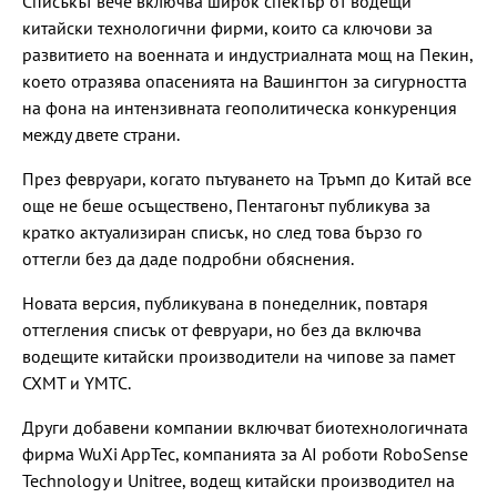
Списъкът вече включва широк спектър от водещи
китайски технологични фирми, които са ключови за
развитието на военната и индустриалната мощ на Пекин,
което отразява опасенията на Вашингтон за сигурността
на фона на интензивната геополитическа конкуренция
между двете страни.
През февруари, когато пътуването на Тръмп до Китай все
още не беше осъществено, Пентагонът публикува за
кратко актуализиран списък, но след това бързо го
оттегли без да даде подробни обяснения.
Новата версия, публикувана в понеделник, повтаря
оттегления списък от февруари, но без да включва
водещите китайски производители на чипове за памет
CXMT и YMTC.
Други добавени компании включват биотехнологичната
фирма WuXi AppTec, компанията за AI роботи RoboSense
Technology и Unitree, водещ китайски производител на