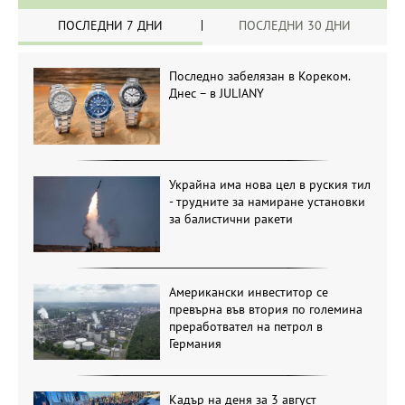
ПОСЛЕДНИ 7 ДНИ
ПОСЛЕДНИ 30 ДНИ
Последно забелязан в Кореком.
Днес – в JULIANY
Украйна има нова цел в руския тил
- трудните за намиране установки
за балистични ракети
Американски инвеститор се
превърна във втория по големина
преработвател на петрол в
Германия
Кадър на деня за 3 август