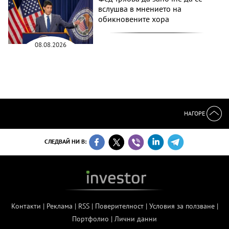
вслушва в мнението на
обикновените хора
08.08.2026
НАГОРЕ
СЛЕДВАЙ НИ В:
Контакти
|
Реклама
|
RSS
|
Поверителност
|
Условия за ползване
|
Портфолио
|
Лични данни