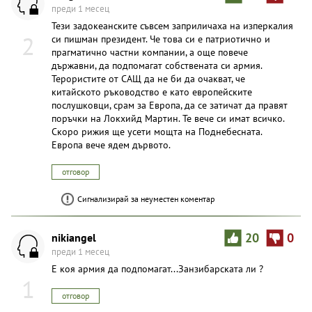
преди 1 месец
Тези задокеанските съвсем заприличаха на изперкалия
2
си пишман президент. Че това си е патриотично и
прагматично частни компании, а още повече
държавни, да подпомагат собствената си армия.
Терористите от САЩ да не би да очакват, че
китайското ръководство е като европейските
послушковци, срам за Европа, да се затичат да правят
поръчки на Локхийд Мартин. Те вече си имат всичко.
Скоро рижия ще усети мощта на Поднебесната.
Европа вече ядем дървото.
отговор
Сигнализирай за неуместен коментар
nikiangel
20
0
преди 1 месец
Е коя армия да подпомагат...Занзибарската ли ?
1
отговор