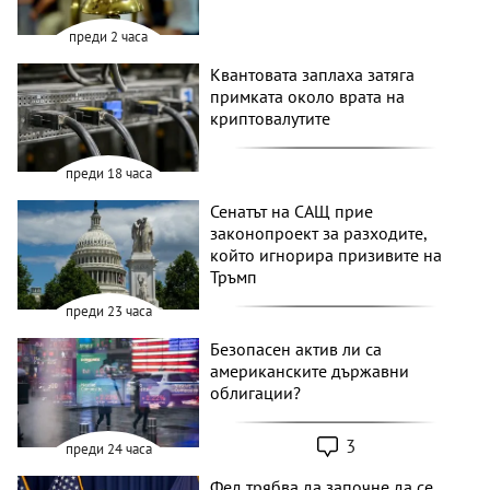
преди 2 часа
Квантовата заплаха затяга
примката около врата на
криптовалутите
преди 18 часа
Сенатът на САЩ прие
законопроект за разходите,
който игнорира призивите на
Тръмп
преди 23 часа
Безопасен актив ли са
американските държавни
облигации?
3
преди 24 часа
Фед трябва да започне да се