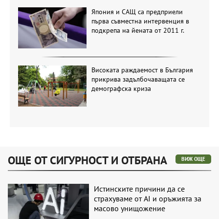
Япония и САЩ са предприели
първа съвместна интервенция в
подкрепа на йената от 2011 г.
Високата раждаемост в България
прикрива задълбочаващата се
демографска криза
ОЩЕ ОТ СИГУРНОСТ И ОТБРАНА
ВИЖ ОЩЕ
Истинските причини да се
страхуваме от AI и оръжията за
масово унищожение