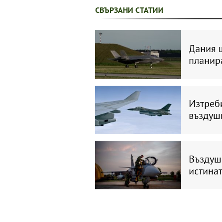
СВЪРЗАНИ СТАТИИ
Дания щ
планир
Изтреб
въздуш
Въздушн
истинат