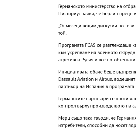
Германското министерство на отбра
Писториус заяви, че Берлин преценя
„От месеци водим дискусии по този
той.
Програмата FCAS се разглеждаше к
към укрепване на военното сътрудн
агресивна Русия и все по-обтегнат
Инициативата обаче беше възпрепя
Dassault Aviation и Airbus, водещи
партньор на Испания в програмата 
Германските партньори се противоп
контрол върху производството на с
Мерц също така твърди, че Германия
изтребители, способни да носят яд