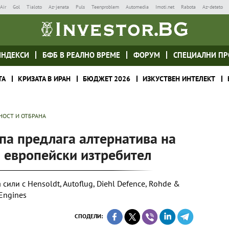
Air
Gol
Tialoto
Az-jenata
Puls
Teenproblem
Automedia
Imoti.net
Rabota
Az-deteto
ИНДЕКСИ
БФБ В РЕАЛНО ВРЕМЕ
ФОРУМ
СПЕЦИАЛНИ ПР
ТА
КРИЗАТА В ИРАН
БЮДЖЕТ 2026
ИЗКУСТВЕН ИНТЕЛЕКТ
НОСТ И ОТБРАНА
упа предлага алтернатива на
 европейски изтребител
сили с Hensoldt, Autoflug, Diehl Defence, Rohde &
 Engines
СПОДЕЛИ: