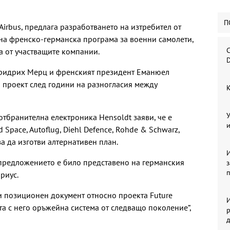
П
irbus, предлага разработването на изтребител от
на френско-германска програма за военни самолети,
С
а от участващите компании.
D
Фридрих Мерц и френският президент Еманюел
проект след години на разногласия между
К
У
тбранителна електроника Hensoldt заяви, че е
и
 Space, Autoflug, Diehl Defence, Rohde & Schwarz,
за да изготви алтернативен план.
И
 предложението е било представено на германския
риус.
и позиционен документ относно проекта Future
И
ата с него оръжейна система от следващо поколение“,
р