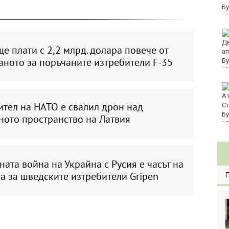
евро по закон
Хванаха за ден 29
шофьори с алкохол
е плати с 2,2 млрд. долара повече от
или наркотици
аното за поръчаните изтребители F-35
Три главни дирекции
поемат дейностите на
ител на НАТО е свалил дрон над
Регионалните здравни
инспекции
ното пространство на Латвия
ата война на Украйна с Русия е часът на
а за шведските изтребители Gripen