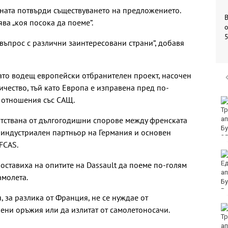
ната потвърди съществуването на предложението.
ва „коя посока да поеме“.
о
 въпрос с различни заинтересовани страни“, добавя
ато водещ европейски отбранителен проект, насочен
ичество, тъй като Европа е изправена пред по-
и отношения със САЩ.
Убитият мъж на
Младежкия хълм в
тствана от дългогодишни спорове между френската
Пловдив е от Кричим
ят индустриален партньор на Германия и основен
FCAS.
Кола се преобърна по
таван на тротоар
оставиха на опитите на Dassault да поеме по-голям
амолета.
, за разлика от Франция, не се нуждае от
Това са последните
рени оръжия или да излитат от самолетоносачи.
дни, в които цените ще
се изписват в лева и в