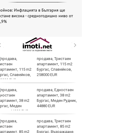
Войнов: Инфлацията в България ще
стане висока - средногодишно ниво от
5,9%
продава, Тристаен
Си
апартамент, 115 m2
съ
Бургас, Славейков,
в 
258000 EUR
ре
изостават
продава, Едностаен
Ко
апартамент, 38 m2
ки
Бургас, Меден Рудник,
за
44880 EUR
уб
продава, Тристаен
Ки
апартамент, 85 m2
м
Бургас, Възраждане,
ин