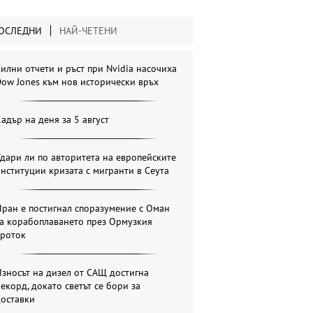
ОСЛЕДНИ
НАЙ-ЧЕТЕНИ
илни отчети и ръст при Nvidia насочиха
ow Jones към нов исторически връх
адър на деня за 5 август
дари ли по авторитета на европейските
нституции кризата с мигранти в Сеута
ран е постигнал споразумение с Оман
за корабоплаването през Ормузкия
проток
зносът на дизел от САЩ достигна
екорд, докато светът се бори за
доставки