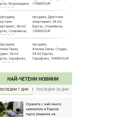
170000 EUR
д
продава, Двустаен
Ка
апартамент, 66 m2
се
Бургас, Славейков,
па
130000 EUR
р
продава,
Ст
Ателие,Таван, Студио,
на
54 m2 Бургас,
Сарафово, 104000 EUR
НАЙ-ЧЕТЕНИ НОВИНИ
ПОСЛЕДНИ 7 ДНИ
ПОСЛЕДНИ 30 ДНИ
Страната с най-много
наематели в Европа
търси решение на