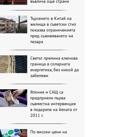
въвлича още страни
Търсенето в Китай на
жилища в съветски стил
показва ограниченията
пред съживяването на
пазара
Светът премина ключова
граница в соларната
енергетика, без никой да
забележи
Япония и САЩ са
предприели първа
съвместна интервенция
в подкрепа на йената от
2011 г.
По-високи цени на