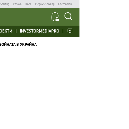
Start.bg
Posoka
Boec
Megavselena.bg
Chernomore
ОЕКТИ
INVESTORMEDIAPRO
ВОЙНАТА В УКРАЙНА