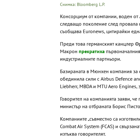
Снимка: Bloomberg L.P.
Консорциум от компании, воден от A
следващо поколение след провала 
съобщава Euronews, цитирайки едн
Преди това германският канцлер 
Макрон
прекратиха
първоначалния 
индустриалните партньори.
Базираната в Мюнхен компания за о
обединила сили с Airbus Defence and
Liebherr, MBDA и MTU Aero Engines, 
Говорител на компанията заяви, че
министър на отбраната Борис Писто
Компаниите „съвместно са изготвил
Combat Air System (FCAS) и свързан
изтъква говорителят.