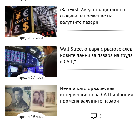
iBanFirst: Август традиционно
създава напрежение на
валутните пазари
преди 17 часа
Wall Street отваря с ръстове след
новите данни за пазара на труда
в САЩ*
преди 17 часа
Йената като оръжие: как
интервенцията на САЩ и Япония
променя валутните пазари
3
преди 19 часа