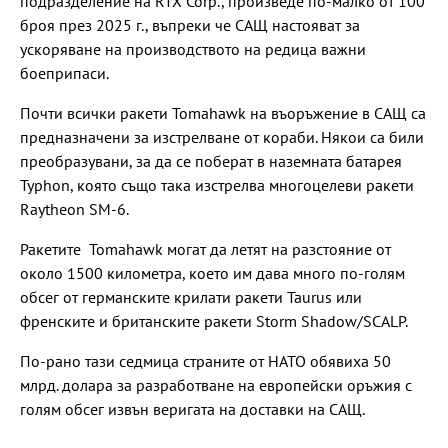
подразделение на RTX Corp., произведе по-малко от 100
броя през 2025 г., въпреки че САЩ настояват за
ускоряване на производството на редица важни
боеприпаси.
Почти всички ракети Tomahawk на въоръжение в САЩ са
предназначени за изстрелване от кораби. Някои са били
преобразувани, за да се поберат в наземната батарея
Typhon, която също така изстрелва многоцелеви ракети
Raytheon SM-6.
Ракетите Tomahawk могат да летят на разстояние от
около 1500 километра, което им дава много по-голям
обсег от германските крилати ракети Taurus или
френските и британските ракети Storm Shadow/SCALP.
По-рано тази седмица страните от НАТО обявиха 50
млрд. долара за разработване на европейски оръжия с
голям обсег извън веригата на доставки на САЩ.