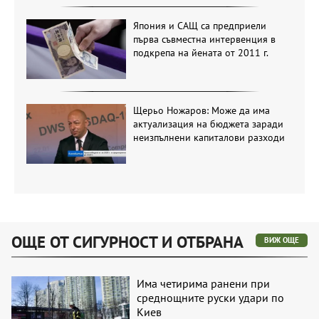
Япония и САЩ са предприели
първа съвместна интервенция в
подкрепа на йената от 2011 г.
Щерьо Ножаров: Може да има
актуализация на бюджета заради
неизпълнени капиталови разходи
ОЩЕ ОТ СИГУРНОСТ И ОТБРАНА
ВИЖ ОЩЕ
Има четирима ранени при
среднощните руски удари по
Киев