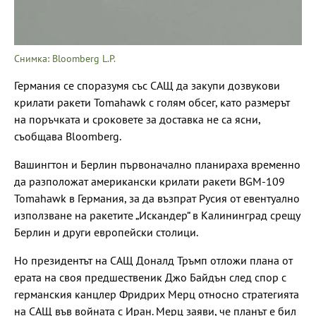
Снимка: Bloomberg L.P.
Германия се споразумя със САЩ да закупи дозвукови
крилати ракети Tomahawk с голям обсег, като размерът
на поръчката и сроковете за доставка не са ясни,
съобщава Bloomberg.
Вашингтон и Берлин първоначално планираха временно
да разположат американски крилати ракети BGM-109
Tomahawk в Германия, за да възпрат Русия от евентуално
използване на ракетите „Искандер“ в Калининград срещу
Берлин и други европейски столици.
Но президентът на САЩ Доналд Тръмп отложи плана от
ерата на своя предшественик Джо Байдън след спор с
германския канцлер Фридрих Мерц относно стратегията
на САЩ във войната с Иран. Мерц заяви, че планът е бил