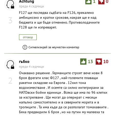
Achtung
1
0
преди 4 седмици
F127 ще последва съдбата на F126, прекалено
3
амбициозно и кратки срокове, накрая ще е над
бюджета и ще бъде отменено. Противолодачните
F128 ще ги изпреварят.
отговор
Сигнализирай за неуместен коментар
гъбко
13
10
преди 4 седмици
Очаквано решение . Германците строят вече нови 8
2
броя фрегати клас Ф127 , най-големите плаващи
ракетни складове на Европа . 12хил тона
водоизместване . И осемте са силно интегрирани за
НАТОвски бойни единици . Всяка ще има по 96 клетки
за изстрелване . Ще могат да оперират с месеци
напълно самостоятелно и в северните морета и в
тропиците . Та има къде да се разполагат томахавките .
Бяха предвидили 6 броя , но на путин му малееха та