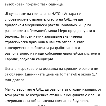
възобновен по-рано тази седмица.
„В кулоарите на срещата на НАТО в Анкара се
споразумяхме с правителството на САЩ, че ще
придобием американски ракети Tomahawk и ще ги
разположим в Германия“, заяви Мерц пред депутати в
Берлин. „По този начин запълваме значителна
стратегическа празнина в нашата отбрана, като
същевременно работим за разработването и
разполагането на наши собствени европейски системи в
Европа“, подчерта канцлерът.
Цената и сроковете за доставка на крилатите ракети не
са обявени. Единичната цена на Tomahawk е около 1,7
млн. долара.
Малко вероятно е САЩ да разполагат с голям излишък от
тези ракети. Те изстреляха стотици в конфликта с Иран, а
американската отбранителна компания Raytheon,