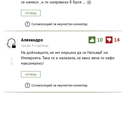
се намеси , и ги направиха 8 броя ... :)))
отговор
Сигнализирай за неуместен коментар
Aлexaндpo
10
14
преди 4 седмици
На дойчовцитe, не им омръзна да се HaгъзвaT на
1
Империята. Така ги е налазила, че явно вече ги кефи
максимално!
отговор
Сигнализирай за неуместен коментар