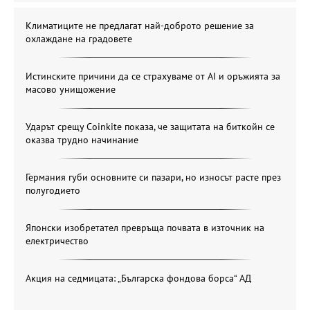
Климатиците не предлагат най-доброто решение за
охлаждане на градовете
Истинските причини да се страхуваме от AI и оръжията за
масово унищожение
Ударът срещу Coinkite показа, че защитата на биткойн се
оказва трудно начинание
Германия губи основните си пазари, но износът расте през
полугодието
Японски изобретател превръща почвата в източник на
електричество
Акция на седмицата: „Българска фондова борса“ АД