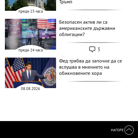
Тръмп
преди 23 часа
Безопасен актив ли са
американските държавни
облигации?
3
преди 24 часа
Фед трябва да започне да се
вслушва в мнението на
обикновените хора
08.08.2026
НАГОРЕ