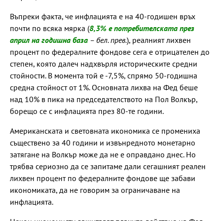
Въпреки факта, че инфлацията е на 40-годишен връх
почти по всяка мярка (
8,3% е потребителската през
април на годишна база
– бел. прев.
), реалният лихвен
процент по федералните фондове сега е отрицателен до
степен, която далеч надхвърля историческите средни
стойности. В момента той е -7,5%, спрямо 50-годишна
средна стойност от 1%. Основната лихва на Фед беше
над 10% в пика на председателството на Пол Волкър,
борещо се с инфлацията през 80-те години.
Американската и световната икономика се промениха
съществено за 40 години и извънредното монетарно
затягане на Волкър може да не е оправдано днес. Но
трябва сериозно да се запитаме дали сегашният реален
лихвен процент по федералните фондове ще забави
икономиката, да не говорим за ограничаване на
инфлацията.