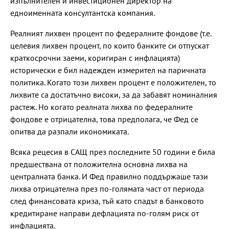
изпълнителен и инвестиционен директор на
едноименната консултантска компания.
Реалният лихвен процент по федералните фондове (т.е.
целевия лихвен процент, по които банките си отпускат
краткосрочни заеми, коригиран с инфлацията)
исторически е бил надежден измерител на паричната
политика. Когато този лихвен процент е положителен, то
лихвите са достатъчно високи, за да забавят номиналния
растеж. Но когато реалната лихва по федералните
фондове е отрицателна, това предполага, че Фед се
опитва да разпали икономиката.
Всяка рецесия в САЩ през последните 50 години е била
предшествана от положителна основна лихва на
централната банка. И Фед правилно поддържаше тази
лихва отрицателна през по-голямата част от периода
след финансовата криза, тъй като спадът в банковото
кредитиране направи дефлацията по-голям риск от
инфлацията.