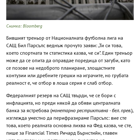
Снимка: Bloomberg
Бившият треньор от Националната футболна лига на
САЩ Бил Парсълс веднъж прочуто заяви: „Ти си това,
което спортната ти статистика казва, че си“. Един треньор
може да се опита да оправдае поредица от загуби, като
се позове на недоброто планиране, злощастните
контузии или дребните грешки на играчите, но грубата
реалност е, че отбор в лоша серия е слаб отбор.
Федералният резерв на САЩ твърди, че се бори с
инфлацията, но преди някой да обяви централната
банка за ястребова (
монетарно рестриктивна - бел. прев.
),
изглежда уместно да перифразираме Парсълс: вие сте
това, което реалната основна лихва на Фед казва, че сте,
пише за Financial Times Ричард Бърнстийн, главен