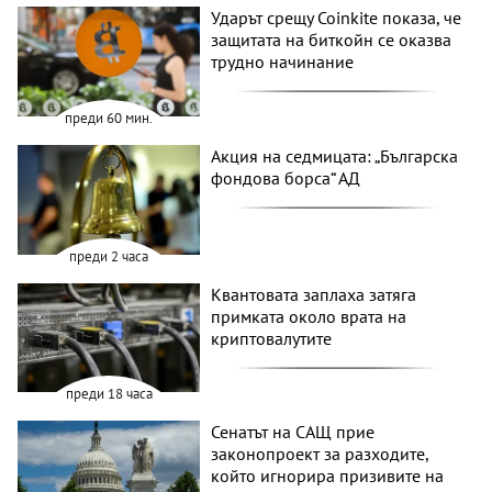
Ударът срещу Coinkite показа, че
защитата на биткойн се оказва
трудно начинание
преди 60 мин.
Акция на седмицата: „Българска
фондова борса“ АД
преди 2 часа
Квантовата заплаха затяга
примката около врата на
криптовалутите
преди 18 часа
Сенатът на САЩ прие
законопроект за разходите,
който игнорира призивите на