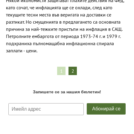
Някои икономисти защитават плахите действия на Фед,
като сочат, че инфлацията ще се охлади, след като
текущите тесни места във веригата на доставки се
разтикат. Но смущенията в предлагането са основната
причина за най-тежките пристъпи на инфлация в САЩ.
Петролните ембаргота от периода 1973-74 г. и 1979 г.
подхраниха пълномащабна инфлационна спирала
заплати - цени.
1
2