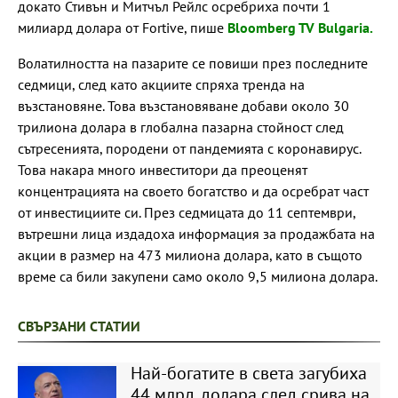
докато Стивън и Митчъл Рейлс осребриха почти 1
милиард долара от Fortive, пише
Bloomberg TV Bulgaria.
Волатилността на пазарите се повиши през последните
седмици, след като акциите спряха тренда на
възстановяне. Това възстановяване добави около 30
трилиона долара в глобална пазарна стойност след
сътресенията, породени от пандемията с коронавирус.
Това накара много инвеститори да преоценят
концентрацията на своето богатство и да осребрат част
от инвестициите си. През седмицата до 11 септември,
вътрешни лица издадоха информация за продажбата на
акции в размер на 473 милиона долара, като в същото
време са били закупени само около 9,5 милиона долара.
СВЪРЗАНИ СТАТИИ
Най-богатите в света загубиха
44 млрд. долара след срива на