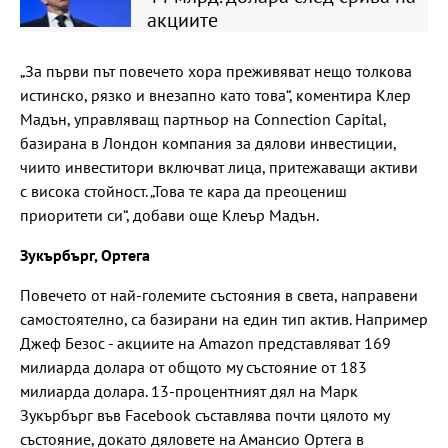
акциите
„За първи път повечето хора преживяват нещо толкова
истинско, рязко и внезапно като това“, коментира Клер
Мадън, управляващ партньор на Connection Capital,
базирана в Лондон компания за дялови инвестиции,
чиито инвеститори включват лица, притежаващи активи
с висока стойност. „Това те кара да преоцениш
приоритети си“, добави още Клеър Мадън.
Зукърбърг, Ортега
Повечето от най-големите състояния в света, направени
самостоятелно, са базирани на един тип актив. Например
Джеф Безос - акциите на Amazon представляват 169
милиарда долара от общото му състояние от 183
милиарда долара. 13-процентният дял на Марк
Зукърбърг във Facebook съставлява почти цялото му
състояние, докато дяловете на Амансио Ортега в