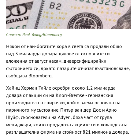
Снимка: Paul Yeung/Bloomberg
Някои от най-богатите хора в света са продали общо
над 3 милиарда долара дялове от основните си
вложения от август насам, диверсифицирайки
състоянието си, докато пазарите отчитат възстановяване,
съобщава Bloomberg.
Хайнц Херман Тийле осребри около 1,2 милиарда
долара от акции си на Knorr-Bremse - германския
производител на спирачки, който заема основата на
паричното му състояние. Питър ван дер Дос и Арно
Шуйф, съоснователи на Adyen, бяха част от група
мениджъри, които продадоха акциите си в холандската
разплащателна фирма на стойност 821 милиона долара,