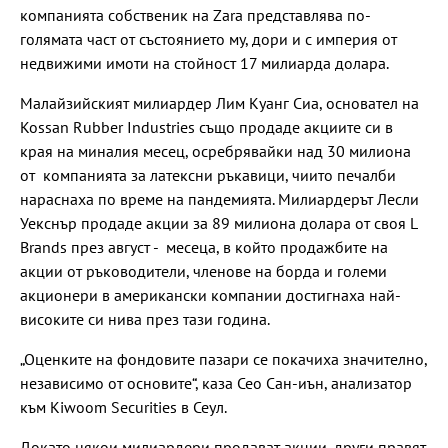
компанията собственик на Zara представлява по-
голямата част от състоянието му, дори и с империя от
недвижими имоти на стойност 17 милиарда долара.
Малайзийският милиардер Лим Куанг Сиа, основател на
Kossan Rubber Industries също продаде акциите си в
края на миналия месец, осребрявайки над 30 милиона
от компанията за латексни ръкавици, чиито печалби
нараснаха по време на пандемията. Милиардерът Лесли
Уекснър продаде акции за 89 милиона долара от своя L
Brands през август - месеца, в който продажбите на
акции от ръководители, членове на борда и големи
акционери в американски компании достигнаха най-
високите си нива през тази година.
„Оценките на фондовите пазари се покачиха значително,
независимо от основите“, каза Сео Сан-иън, анализатор
към Kiwoom Securities в Сеул.
Докато някои милиардери продават акции, други правят