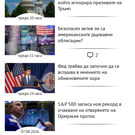
който игнорира призивите на
Тръмп
преди 20 часа
Безопасен актив ли са
американските държавни
облигации?
2
преди 21 часа
Фед трябва да започне да се
вслушва в мнението на
обикновените хора
преди 24 часа
S&P 500 записа нов рекорд в
очакване на отварянето на
Ормузкия проток
07.08.2026