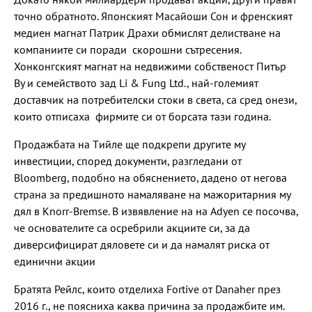
точно обратното. Японският Масайоши Сон и френският
медиен магнат Патрик Драхи обмислят делистване на
компаниите си поради скорошни сътресения.
Хонконгският магнат на недвижими собственост Питър
Ву и семейството зад Li & Fung Ltd., най-големият
доставчик на потребителски стоки в света, са сред онези,
които отписаха фирмите си от борсата тази година.
Продажбата на Tийле ще подкрепи другите му
инвестиции, според документи, разгледани от
Bloomberg, подобно на обяснението, дадено от негова
страна за предишното намаляване на мажоритарния му
дял в Knorr-Bremse. В извявление на на Adyen се посочва,
че основателите са осребрили акциите си, за да
диверсифицират дяловете си и да намалят риска от
единични акции
Братята Рейлс, които отделиха Fortive от Danaher през
2016 г., не поясниха каква причина за продажбите им.