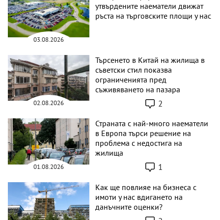
утвърдените наематели движат
ръста на търговските площи у нас
03.08.2026
Търсенето в Китай на жилища в
съветски стил показва
ограниченията пред
съживяването на пазара
2
02.08.2026
Страната с най-много наематели
в Европа търси решение на
проблема с недостига на
жилища
1
01.08.2026
Как ще повлияе на бизнеса с
имоти у нас вдигането на
данъчните оценки?