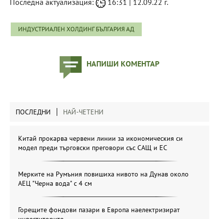
Последна актуализация:
16:31 | 12.09.22 г.
ИНДУСТРИАЛЕН ХОЛДИНГ БЪЛГАРИЯ АД
НАПИШИ КОМЕНТАР
ПОСЛЕДНИ
НАЙ-ЧЕТЕНИ
Китай прокарва червени линии за икономическия си
модел преди търговски преговори със САЩ и ЕС
Мерките на Румъния повишиха нивото на Дунав около
АЕЦ "Черна вода" с 4 см
Горещите фондови пазари в Европа наелектризират
инвеститорите