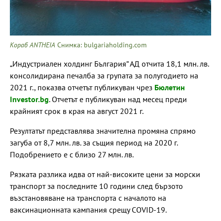
Кораб ANTHEIA
Снимка: bulgariaholding.com
„Индустриален холдинг България“ АД отчита 18,1 млн. лв.
консолидирана печалба за групата за полугодието на
2021 г., показва отчетът публикуван чрез
Бюлетин
Investor.bg
. Отчетът е публикуван над месец преди
крайният срок в края на август 2021 г.
Резултатът представлява значителна промяна спрямо
загуба от 8,7 млн. лв. за същия период на 2020 г.
Подобрението е с близо 27 млн. лв.
Рязката разлика идва от най-високите цени за морски
транспорт за последните 10 години след бързото
възстановяване на транспорта с началото на
ваксинационната кампания срещу COVID-19.