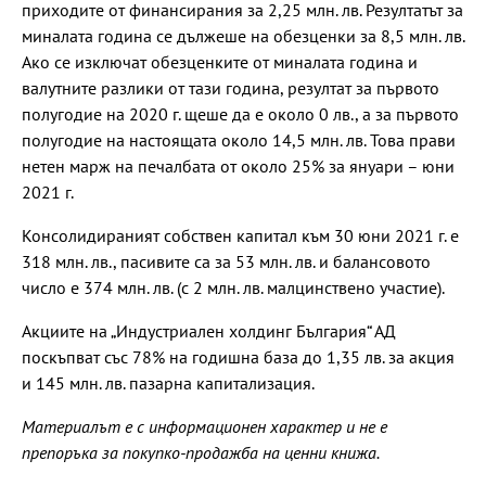
приходите от финансирания за 2,25 млн. лв. Резултатът за
миналата година се дължеше на обезценки за 8,5 млн. лв.
Ако се изключат обезценките от миналата година и
валутните разлики от тази година, резултат за първото
полугодие на 2020 г. щеше да е около 0 лв., а за първото
полугодие на настоящата около 14,5 млн. лв. Това прави
нетен марж на печалбата от около 25% за януари – юни
2021 г.
Консолидираният собствен капитал към 30 юни 2021 г. е
318 млн. лв., пасивите са за 53 млн. лв. и балансовото
число е 374 млн. лв. (с 2 млн. лв. малцинствено участие).
Акциите на „Индустриален холдинг България“ АД
поскъпват със 78% на годишна база до 1,35 лв. за акция
и 145 млн. лв. пазарна капитализация.
Материалът е с информационен характер и не е
препоръка за покупко-продажба на ценни книжа.