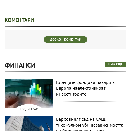
КОМЕНТАРИ
ДОБАВИ КОМЕНТАР
ФИНАНСИ
ВИЖ ОЩЕ
Горещите фондови пазари в
Европа наелектризират
инвеститорите
преди 1 час
Върховният съд на САЩ
тихомълком уби независимостта
на борсовия регулатор