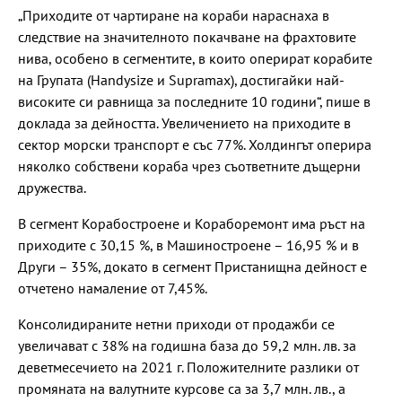
„Приходите от чартиране на кораби нараснаха в
следствие на значителното покачване на фрахтовите
нива, особено в сегментите, в които оперират корабите
на Групата (Handysize и Supramax), достигайки най-
високите си равнища за последните 10 години“, пише в
доклада за дейността. Увеличението на приходите в
сектор морски транспорт е със 77%. Холдингът оперира
няколко собствени кораба чрез съответните дъщерни
дружества.
В сегмент Корабостроене и Кораборемонт има ръст на
приходите с 30,15 %, в Машиностроене – 16,95 % и в
Други – 35%, докато в сегмент Пристанищна дейност е
отчетено намаление от 7,45%.
Консолидираните нетни приходи от продажби се
увеличават с 38% на годишна база до 59,2 млн. лв. за
деветмесечието на 2021 г. Положителните разлики от
промяната на валутните курсове са за 3,7 млн. лв., а