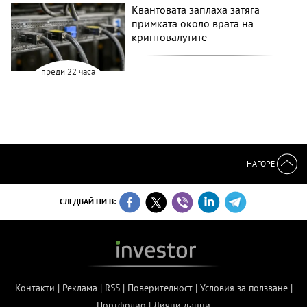
Квантовата заплаха затяга
примката около врата на
криптовалутите
преди 22 часа
НАГОРЕ
СЛЕДВАЙ НИ В:
Контакти
|
Реклама
|
RSS
|
Поверителност
|
Условия за ползване
|
Портфолио
|
Лични данни