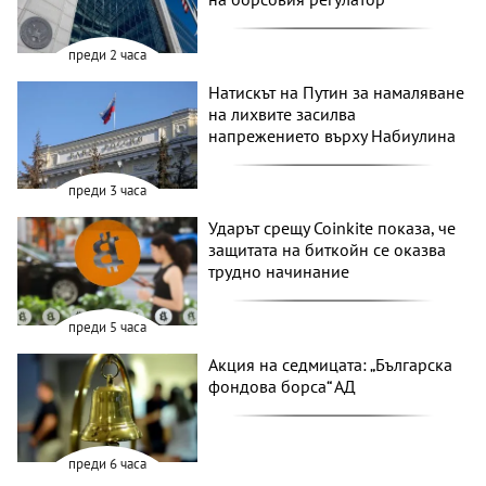
преди 2 часа
Натискът на Путин за намаляване
на лихвите засилва
напрежението върху Набиулина
преди 3 часа
Ударът срещу Coinkite показа, че
защитата на биткойн се оказва
трудно начинание
преди 5 часа
Акция на седмицата: „Българска
фондова борса“ АД
преди 6 часа