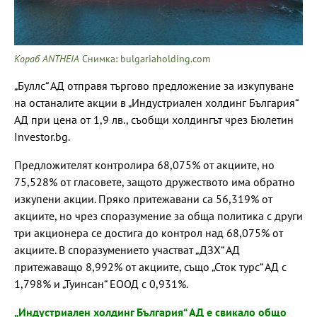
Кораб ANTHEIA
Снимка: bulgariaholding.com
„Буллс“ АД отправя търгово предложение за изкупуване
на останалите акции в „Индустриален холдинг България“
АД при цена от 1,9 лв., съобщи холдингът чрез Бюлетин
Investor.bg.
Предложителят контролира 68,075% от акциите, но
75,528% от гласовете, защото дружеството има обратно
изкупени акции. Пряко притежавани са 56,319% от
акциите, но чрез споразумение за обща политика с други
три акционера се достига до контрол над 68,075% от
акциите. В споразумението участват „ДЗХ“ АД
притежаващо 8,992% от акциите, също „Сток турс“ АД с
1,798% и „Туинсан“ ЕООД с 0,931%.
„Индустриален холдинг България“ АД е свикало общо