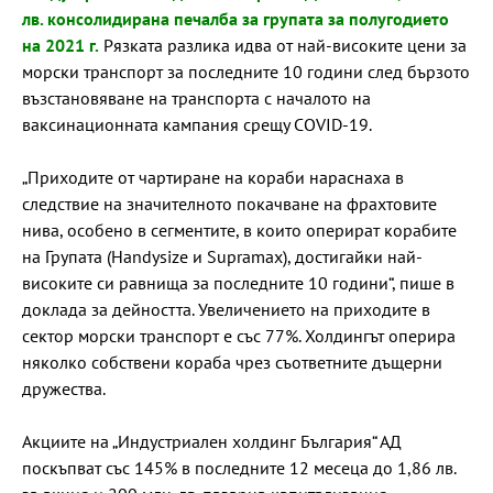
лв. консолидирана печалба за групата за полугодието
на 2021 г.
Рязката разлика идва от най-високите цени за
морски транспорт за последните 10 години след бързото
възстановяване на транспорта с началото на
ваксинационната кампания срещу COVID-19.
„Приходите от чартиране на кораби нараснаха в
следствие на значителното покачване на фрахтовите
нива, особено в сегментите, в които оперират корабите
на Групата (Handysize и Supramax), достигайки най-
високите си равнища за последните 10 години“, пише в
доклада за дейността. Увеличението на приходите в
сектор морски транспорт е със 77%. Холдингът оперира
няколко собствени кораба чрез съответните дъщерни
дружества.
Акциите на „Индустриален холдинг България“ АД
поскъпват със 145% в последните 12 месеца до 1,86 лв.