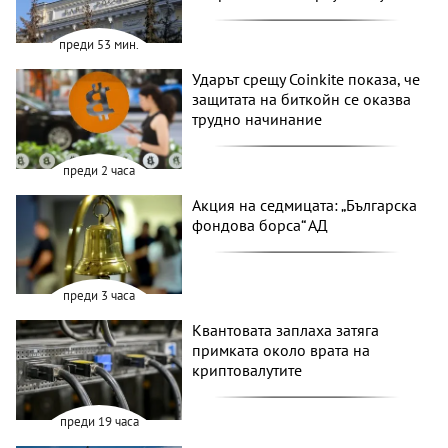
преди 53 мин.
Ударът срещу Coinkite показа, че
защитата на биткойн се оказва
трудно начинание
преди 2 часа
Акция на седмицата: „Българска
фондова борса“ АД
преди 3 часа
Квантовата заплаха затяга
примката около врата на
криптовалутите
преди 19 часа