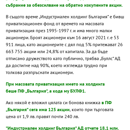
събрание за обезсилване на обратно изкупените акции.
В същото време „Индустриален холдинг България“ е бивш
приватизационен фонд от времето на масовата
приватизация през 1995-1997 г. и има много малки
акционери. Броят акционери към 16 август 2021 г. е 53
911 лица, като акционерите с дял под 5% притежават 26
663 755 акции или 24,8% от капитала. За да бъде
отписано дружеството като публично, трябва „Буллс“ АД
да достигне над 90%, което изглежда трудно при
толкова разпръснати акционери.
При масовата приватизация името на холдинга
беше
ПФ „България“
, а кода му БУЛФ1.
Ако някой е вложил цялата си бонова книжка
в ПФ
„България“ сега има 125 акции
, които при търговата
цена от 1,9 лв. правят почти 240 лв.
“Индустриален холдинг България“ АД отчете 18,1 млн.