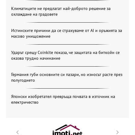
Климатиците не предлагат най-доброто решение за
охлаждане на градовете
Истинските причини да се страхуваме от AI и оръжията за
масово унищожение
Ударът срещу Coinkite показа, че защитата на биткойн се
оказва трудно начинание
Германия губи основните си пазари, но износът расте през
полугодието
Японски изобретател превръща почвата в източник на
електричество