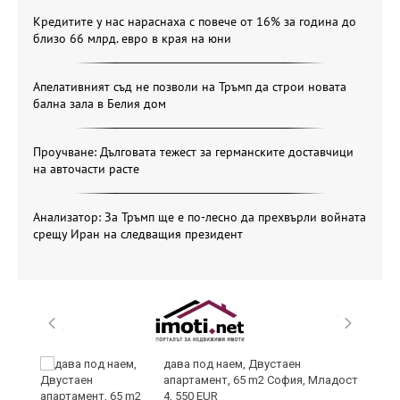
Кредитите у нас нараснаха с повече от 16% за година до
близо 66 млрд. евро в края на юни
Апелативният съд не позволи на Тръмп да строи новата
бална зала в Белия дом
Проучване: Дълговата тежест за германските доставчици
на авточасти расте
Анализатор: За Тръмп ще е по-лесно да прехвърли войната
срещу Иран на следващия президент
и
дава под наем, Двустаен
апартамент, 65 m2 София, Младост
4, 550 EUR