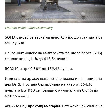
Снимка: Jasper Juinen/Bloomberg
SOFIX отново се върна на ниво, близко до границата от
610 пункта.
Основният индекс на Българската фондова борса (БФБ)
се понижи с 1,14% до 613,34 пункта.
BGBX40 изтри 0,58% до 139,42 пункта.
Индексът на дружествата със специална инвестиционна
цел BGREIT остана без промяна на ниво от 164,30
пункта, а BGTR30 се повиши с минималните 0,04% до
671,16 пункта.
Акциите на „
Еврохолд България
“ натежаха най-силно на