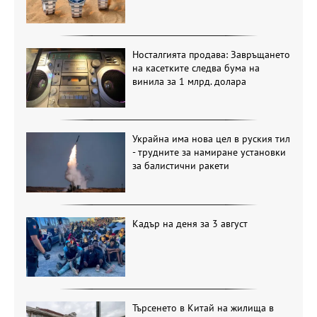
Носталгията продава: Завръщането
на касетките следва бума на
винила за 1 млрд. долара
Украйна има нова цел в руския тил
- трудните за намиране установки
за балистични ракети
Кадър на деня за 3 август
Търсенето в Китай на жилища в