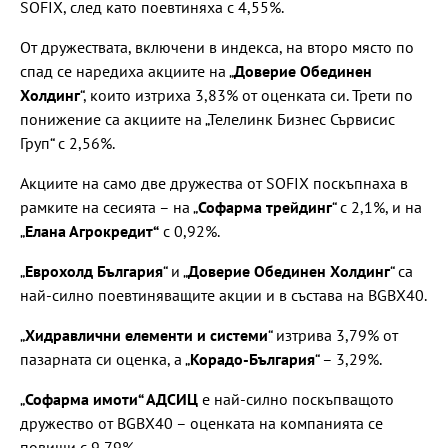
SOFIX, след като поевтиняха с 4,55%.
От дружествата, включени в индекса, на второ място по
спад се наредиха акциите на „
Доверие Обединен
Холдинг
“, които изтриха 3,83% от оценката си. Трети по
понижение са акциите на „Телелинк Бизнес Сървисис
Груп“ с 2,56%.
Акциите на само две дружества от SOFIX поскъпнаха в
рамките на сесията – на „
Софарма трейдинг
“ с 2,1%, и на
„
Елана Агрокредит“
с 0,92%.
„
Еврохолд България
“ и „
Доверие Обединен Холдинг
“ са
най-силно поевтиняващите акции и в състава на BGBX40.
„
Хидравлични елементи и системи
“ изтрива 3,79% от
пазарната си оценка, а „
Корадо-България
“ – 3,29%.
„
Софарма имоти“ АДСИЦ
е най-силно поскъпващото
дружество от BGBX40 – оценката на компанията се
повиши с 9,79%.