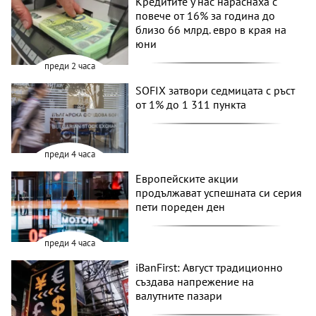
Кредитите у нас нараснаха с
повече от 16% за година до
близо 66 млрд. евро в края на
юни
преди 2 часа
SOFIX затвори седмицата с ръст
от 1% до 1 311 пункта
преди 4 часа
Европейските акции
продължават успешната си серия
пети пореден ден
преди 4 часа
iBanFirst: Август традиционно
създава напрежение на
валутните пазари