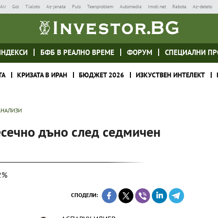
Air
Gol
Tialoto
Az-jenata
Puls
Teenproblem
Automedia
Imoti.net
Rabota
Az-deteto
ИНДЕКСИ
БФБ В РЕАЛНО ВРЕМЕ
ФОРУМ
СПЕЦИАЛНИ ПР
ТА
КРИЗАТА В ИРАН
БЮДЖЕТ 2026
ИЗКУСТВЕН ИНТЕЛЕКТ
АНАЛИЗИ
есечно дъно след седмичен
2%
СПОДЕЛИ: