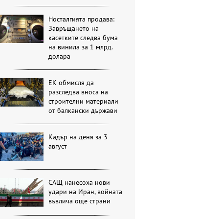
Носталгията продава:
Завръщането на
касетките следва бума
на винила за 1 млрд.
долара
ЕК обмисля да
разследва вноса на
строителни материали
от балкански държави
Кадър на деня за 3
август
САЩ нанесоха нови
удари на Иран, войната
въвлича още страни