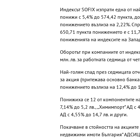
Индексът SOFIX изпрати една от на
понижи с 5,4% до 574,42 пункта, д
понижението възлиза на 2,22%. Спр
650,71 пункта понижението е с 11,7
пониженията на индексите на Запад,
Оборотът при компаниите от индекса
млн. лв. за работната седмица от че
Най-голям спад през седмицата отче
за акция (притежава основно банка 
понижението възлиза на 12,4% до 16,
Понижиха се 12 от компонентите на
7,14% до 5,2 лв., „Химимпорт“ АД с 
АД с 4,55% до 14,7 лв. и други.
Покачване в стойността на акциите 
недвижими имоти България“ АДСИЦ с