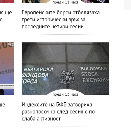
преди 11 часа
ия ще
Европейските борси отбелязаха
но
трети исторически връх за
последните четири сесии
преди 13 часа
ще
Индексите на БФБ затвориха
разнопосочно след сесия с по-
слаба активност