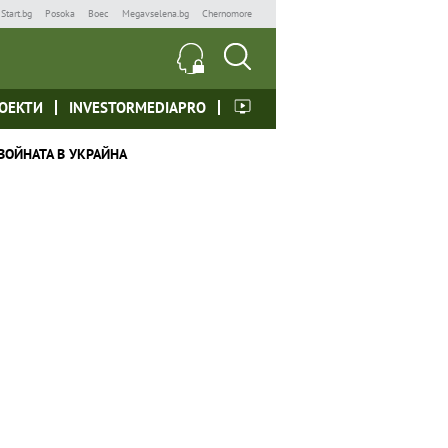
Start.bg
Posoka
Boec
Megavselena.bg
Chernomore
ОЕКТИ
INVESTORMEDIAPRO
ВОЙНАТА В УКРАЙНА