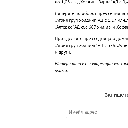
до 1,08 лв., „Холдинг Варна“ АД с 0,
Лидерите по оборот през седмицата
„Агрия груп холдинг“ АД с 1,17 млн.
„Алтерко“ АД със 687 хил. лв. и „Софа
При сделките през седмицата домин
„Агрия груп холдинг“ АД с 379, „Алте
и други.
Материалът е с информационен харак
книжа.