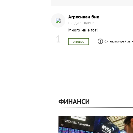
Агресивен бик
преди 4 години
Много ми е гот!
1
Сигнализирай за 
отговор
ФИНАНСИ