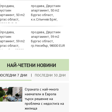
продава, Двустаен
Ве
апартамент, 50 m2
на
Бургас област,
на
к.к.Слънчев Бряг,
п
8000 EUR
ръководството
продава, Двустаен
Си
апартамент, 59 m2
съ
Бургас област,
в 
гр.Несебър, 98000 EUR
ре
изостават
НАЙ-ЧЕТЕНИ НОВИНИ
ПОСЛЕДНИ 7 ДНИ
ПОСЛЕДНИ 30 ДНИ
Страната с най-много
наематели в Европа
търси решение на
проблема с недостига на
жилища