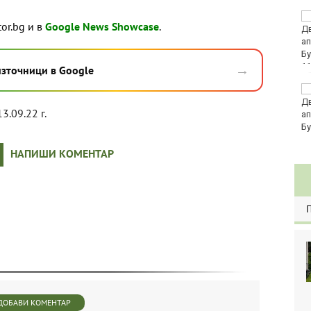
Кола се преобърна по
tor.bg и в
Google News Showcase
.
таван на тротоар
→
11
източници в Google
Това са последните
дни, в които цените ще
13.09.22 г.
се изписват в лева и в
евро по закон
НАПИШИ КОМЕНТАР
ДОБАВИ КОМЕНТАР