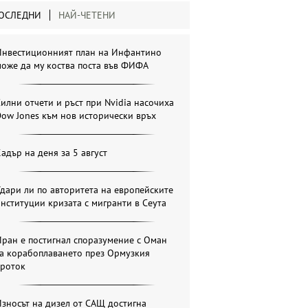
ОСЛЕДНИ
НАЙ-ЧЕТЕНИ
Инвестиционният план на Инфантино
оже да му коства поста във ФИФА
илни отчети и ръст при Nvidia насочиха
ow Jones към нов исторически връх
адър на деня за 5 август
дари ли по авторитета на европейските
нституции кризата с мигранти в Сеута
ран е постигнал споразумение с Оман
за корабоплаването през Ормузкия
проток
зносът на дизел от САЩ достигна