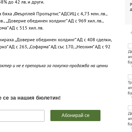
48% до 42 лв. и други.
р
 бяха „Феърплей Пропъртис“ АДСИЦ с 4,73 млн. лв.,
лв., „Доверие обединен холдинг“ АД с 969 хил. лв.,
рма“ АД с 515 хил. лв.
ираха „Доверие обединен холдинг“ АД с 408 сделки,
рко“ АД с 263, „Софарма“ АД със 170, „Неохим“ АД с 92
Нивото на Дунав при
Русе е спаднало с 4 см
за последното
денонощие
тер и не е препоръка за покупко-продажба на ценни
Ръководството на
ФИФА потвърди
доверието в Джани
Инфантино
Убитият мъж на
Младежкия хълм в
Пловдив е от Кричим