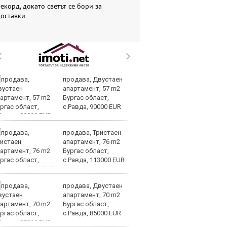
екорд, докато светът се бори за
доставки
продава, Двустаен
Г
апартамент, 57 m2
са
Бургас област,
от
с.Равда, 90000 EUR
продава, Тристаен
Це
апартамент, 76 m2
по
Бургас област,
сд
с.Равда, 113000 EUR
п
продава, Двустаен
Ир
апартамент, 70 m2
по
Бургас област,
сп
с.Равда, 85000 EUR
т
Ормузкия проток