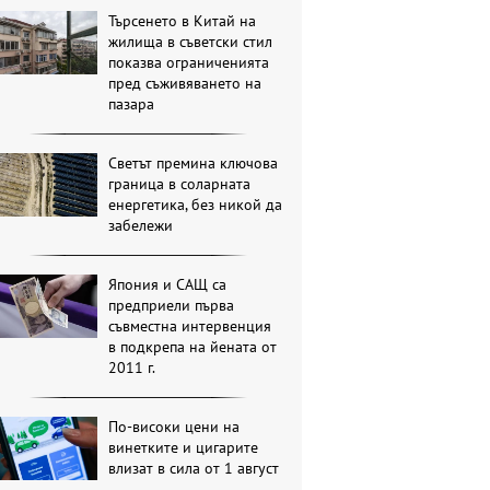
Търсенето в Китай на
жилища в съветски стил
показва ограниченията
пред съживяването на
пазара
Светът премина ключова
граница в соларната
енергетика, без никой да
забележи
Япония и САЩ са
предприели първа
съвместна интервенция
в подкрепа на йената от
2011 г.
По-високи цени на
винетките и цигарите
влизат в сила от 1 август