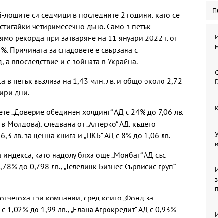
П
й-лошите си седмици в последните 2 години, като се
остигайки четиримесечно дъно. Само в петък
ямо рекорда при затваряне на 11 януари 2022 г. от
м
%. Причината за спадовете е свързана с
 а впоследствие и с войната в Украйна.
С
 в петък възлиза на 1,43 млн. лв. и общо около 2,72
D
тири дни.
К
те „Доверие обединен холдинг“ АД с 24% до 7,06 лв.
в Молдова), следвана от „Алтерко“ АД, където
У
3 лв. за ценна книга и „ЦКБ“ АД с 8% до 1,06 лв.
и
 индекса, като надолу бяха още „Монбат“ АД със
4,78% до 0,798 лв., „Телелинк Бизнес Сървисис груп“
И
отчетоха три компании, сред които „Фонд за
 1,02% до 1,99 лв., „Елана Агрокредит“ АД с 0,93%
И