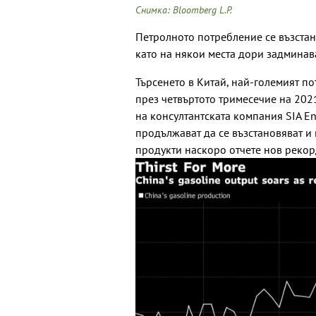
Снимка: Bloomberg L.P.
Петролното потребление се възстан
като на някои места дори задмина
Търсенето в Китай, най-големият по
през четвъртото тримесечие на 2021
на консултантската компания SIA E
продължават да се възстановяват и 
продукти наскоро отчете нов рекор