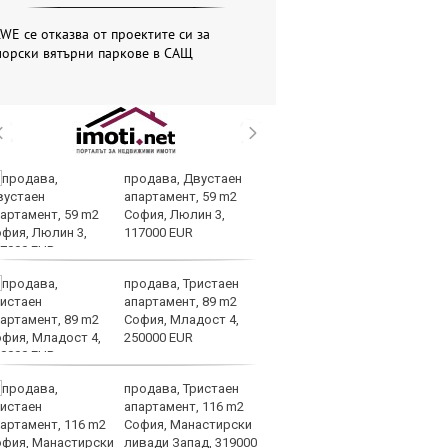
WE се отказва от проектите си за
морски вятърни паркове в САЩ
продава, Двустаен
Me
апартамент, 59 m2
пл
София, Люлин 3,
за
117000 EUR
на
продава, Тристаен
Ир
апартамент, 89 m2
на
София, Младост 4,
Из
250000 EUR
О
продава, Тристаен
Вс
апартамент, 116 m2
Ду
София, Манастирски
Съ
ливади Запад, 319000