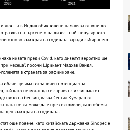
ктивността в Индия обикновено намалява от юни до
 отразява на търсенето на дизел - най-популярното
личи отново към края на годината заради събирането
наха нивата преди Covid, като дизелът вероятно ще
 три месеца”, посочи
Шрикант Мадхав Вайдя,
й-голямата в страната за рафиниране.
а обаче ще имат ограничен потенциал за
, тъй като не могат да се справят с излишъка от
одството на бензин, казва
Сентил Кумаран от
ратната точка може да е през октомври, като обемът
на ден към края на годината.
стат още повече, като китайската държавна
Sinopec е