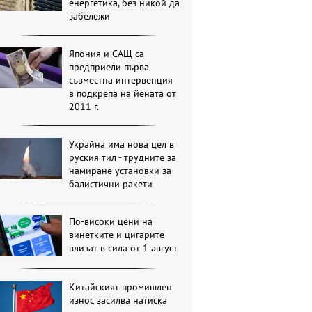
енергетика, без никой да
забележи
Япония и САЩ са
предприели първа
съвместна интервенция
в подкрепа на йената от
2011 г.
Украйна има нова цел в
руския тил - трудните за
намиране установки за
балистични ракети
По-високи цени на
винетките и цигарите
влизат в сила от 1 август
Китайският промишлен
износ засилва натиска