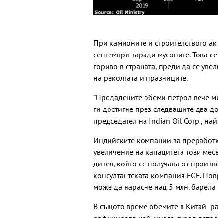
При камионите и строителството а
септември заради мусоните. Това се
гориво в страната, преди да се уве
на реколтата и празниците.
“Продадените обеми петрол вече ми
ги достигне през следващите два до
председател на Indian Oil Corp., на
Индийските компании за преработк
увеличение на капацитета този месец
дизел, който се получава от произв
консултантската компания FGE. Пов
може да нарасне над 5 млн. барела 
В същото време обемите в Китай ра