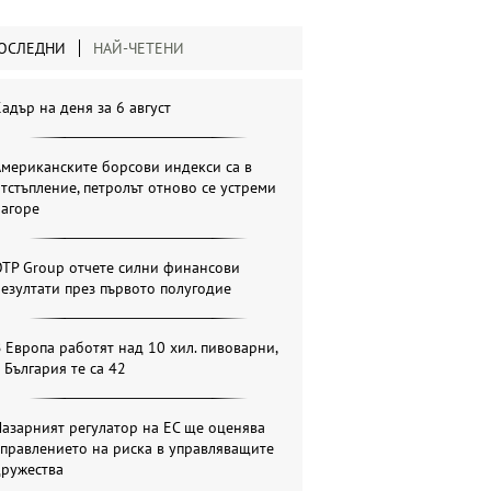
ОСЛЕДНИ
НАЙ-ЧЕТЕНИ
адър на деня за 6 август
мериканските борсови индекси са в
тстъпление, петролът отново се устреми
нагоре
OTP Group отчете силни финансови
езултати през първото полугодие
 Европа работят над 10 хил. пивоварни,
 България те са 42
азарният регулатор на ЕС ще оценява
правлението на риска в управляващите
дружества