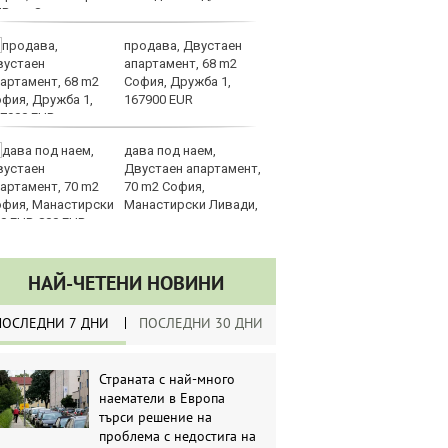
UR
продава, Двустаен
Са
апартамент, 68 m2
м
София, Дружба 1,
г
167900 EUR
ху
дава под наем,
Sh
Двустаен апартамент,
Г
70 m2 София,
ко
Манастирски Ливади,
по
0 EUR
НАЙ-ЧЕТЕНИ НОВИНИ
ПОСЛЕДНИ 7 ДНИ
ПОСЛЕДНИ 30 ДНИ
Страната с най-много
наематели в Европа
търси решение на
проблема с недостига на