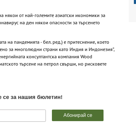
на някои от най-големите азиатски икономики за
онавирус на ден някои опасности за търсенето
та на пандемията - бел. ред.) е притеснение, което
ено за многолюдни страни като Индия и Индонезия”,
 енергийната консултантска компания Wood
зиатското търсене на петрол свърши, но рисковете