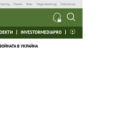
Start.bg
Posoka
Boec
Megavselena.bg
Chernomore
ОЕКТИ
INVESTORMEDIAPRO
ВОЙНАТА В УКРАЙНА