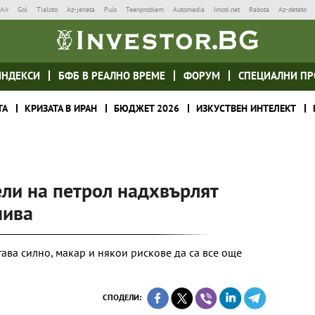
Air
Gol
Tialoto
Az-jenata
Puls
Teenproblem
Automedia
Imoti.net
Rabota
Az-deteto
ИНДЕКСИ
БФБ В РЕАЛНО ВРЕМЕ
ФОРУМ
СПЕЦИАЛНИ ПР
ТА
КРИЗАТА В ИРАН
БЮДЖЕТ 2026
ИЗКУСТВЕН ИНТЕЛЕКТ
ли на петрол надхвърлят
нива
ава силно, макар и някои рискове да са все още
СПОДЕЛИ: