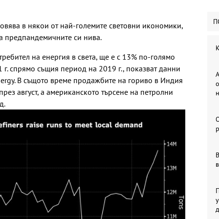
П
овява в някои от най-големите световни икономики,
ва
предпандемичните си нива.
К
требител на енергия в света, ще е с 13% по-голямо
 г. спрямо същия период на 2019 г., показват данни
А
nergy. В същото време продажбите на гориво в Индия
о
през август, а американското търсене на петролни
д.
р
В
в
П
у