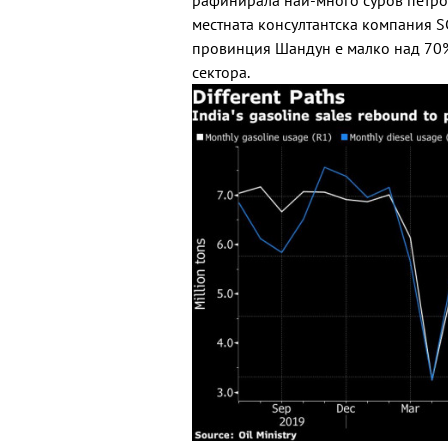
рафинирала най-много суров петрол
местната консултантска компания S
провинция Шандун е малко над 70%
сектора.