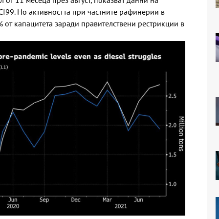
 от 11 месеца през август, показват данни на
CI99. Но активността при частните рафинерии в
 от капацитета заради правителствени рестрикции в