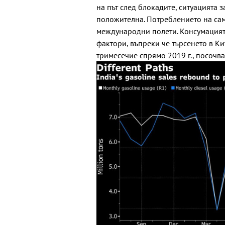
на път след блокадите, ситуацията 
положителна. Потреблението на сам
международни полети. Консумацият
фактори, въпреки че търсенето в Ки
тримесечие спрямо 2019 г., посочват