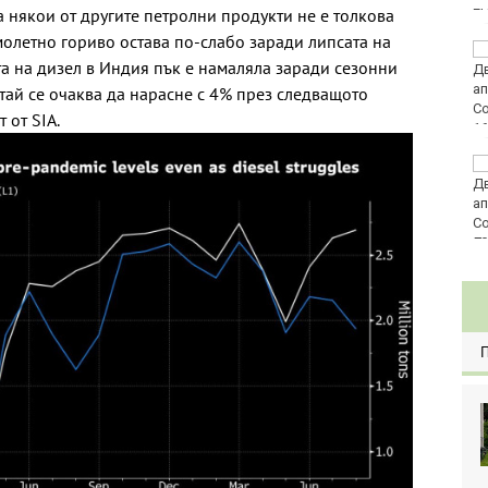
за някои от другите петролни продукти не е толкова
E
олетно гориво остава по-слабо заради липсата на
Златото стигна до
а на дизел в Индия пък е намаляла заради сезонни
4295 долара за унция
тай се очаква да нарасне с 4% през следващото
 от SIA.
Във Варна наградиха
победителите в
Спартакиадата на ВМС
80