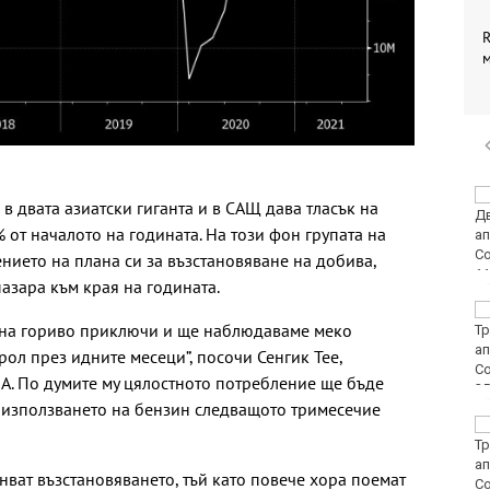
R
Винисиус Жуниор
 двата азиатски гиганта и в САЩ дава тласък на
преподписа с Реал
% от началото на годината. На този фон групата на
(Мадрид)
ието на плана си за възстановяване на добива,
пазара към края на годината.
ЦСКА удари с 3:0
е на гориво приключи и ще наблюдаваме меко
Макаби като гост
трол през идните месеци”, посочи
Сенгик Тее,
IA. По думите му цялостното потребление ще бъде
 използването на бензин следващото тримесечие
Тъжна вест! Почина
голямо име в
медицината
ват възстановяването, тъй като повече хора поемат