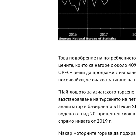
Това подобрение на потреблението в
цените, които са нагоре с около 40
OPEC+ реши да продължи с изпълнен
посочвайки, че очаква затягане на 
“Най-лошото за азиатското търсен
възстановяване на търсенето на пе
анализатор в базираната в Пекин S
водено от над 20-процентен скок в
спрямо нивата от 2019 г.
Макар моторните горива да подхран