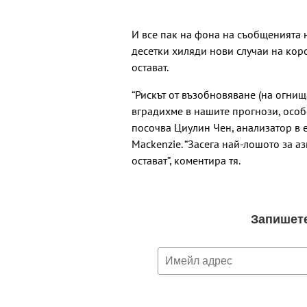
И все пак на фона на съобщенията 
десетки хиляди нови случаи на кор
остават.
“Рискът от възобновяване (на огнища
вградихме в нашите прогнози, особ
посочва
Циулин Чен, анализатор в
Mackenzie. “Засега най-лошото за а
остават”, коментира тя.