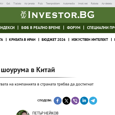
Air
Gol
Tialoto
Az-jenata
Puls
Teenproblem
Automedia
Imoti.net
Rabota
Az-deteto
ИНДЕКСИ
БФБ В РЕАЛНО ВРЕМЕ
ФОРУМ
СПЕЦИАЛНИ ПР
ТА
КРИЗАТА В ИРАН
БЮДЖЕТ 2026
ИЗКУСТВЕН ИНТЕЛЕКТ
 шоурума в Китай
вата на компанията в страната трябва да достигнат
СПОДЕЛИ:
ПЕТЪР НЕЙКОВ