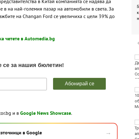
представителства в Китай компанията се надява да
Г
 в на най-големия пазар на автомобили в света. За
к
ажбите на Changan Ford се увеличиха с цели 39% до
а четете в Automedia.bg
Аварии оставят без
вода стотици
варненци
Европа бележи ръст
на случаите на
западнонилска треска
tor.bg и в
Google News Showcase
.
Фестивал на етносите
завладява Варна днес
→
източници в Google
и утре