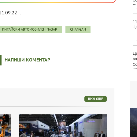
11.09.22 г.
30 души са
пострадали при
катастрофи у нас за
КИТАЙСКИ АВТОМОБИЛЕН ПАЗАР
CHANGAN
последните 24 часа
Нивото на Дунав
продължава да спада
НАПИШИ КОМЕНТАР
ВИЖ ОЩЕ