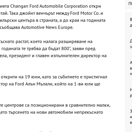
П
ията Changan Ford Automobile Corporation откри
тай. Така джойнт венчърът между Ford Motor Co. и
В
лърски центъра в страната, а до края на годината
 съобщава Automotive News Europe.
снато растат, което налага разширяване на
з
 годината те трябва да бъдат 800", заяви пред
ла, президент и главен изпълнителен директор на
А
в
п
открити на 19 юни, като за събитието е пристигнал
тор на Ford Алън Мълали, който на 1-ви юли ще
р
те центрове са позиционирани в сравнително малки,
З
дето търсенето на нови автомобили непрекъснато
в