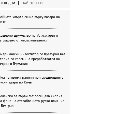
ОСЛЕДНИ
НАЙ-ЧЕТЕНИ
ойната хвърля сянка върху пазара на
дизел
Дъщерно дружество на Volkswagen е
аплашено от несъстоятелност
мерикански инвеститор се превърна във
тория по големина преработвател на
етрол в Германия
Има четирима ранени при среднощните
уски удари по Киев
еленски за първи път посещава Сърбия
на фона на отслабващото руско влияние
 Белград