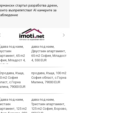
ермански стартъп разработва дрехи,
оито възпрепятстват AI камерите за
наблюдение
дава под наем,
AI
Двустаен апартамент,
за
65 m2 София, Младост
с
4, 550 EUR
к
продава, Къща, 100 m2
ОА
София област, с.Горна
св
Малина, 79000 EUR
сл
О
дава под наем,
За
Тристаен апартамент,
на
125 m2 София, Борово,
ус