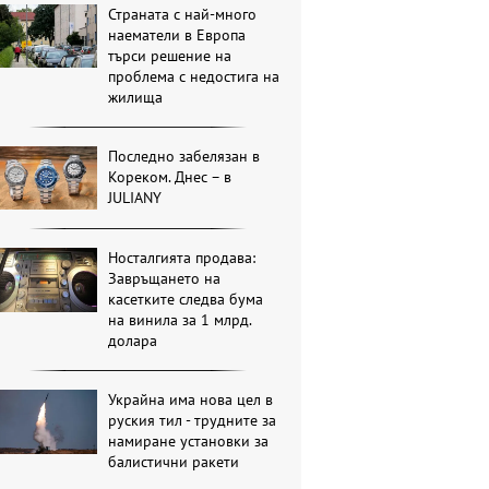
Страната с най-много
наематели в Европа
търси решение на
проблема с недостига на
жилища
Последно забелязан в
Кореком. Днес – в
JULIANY
Носталгията продава:
Завръщането на
касетките следва бума
на винила за 1 млрд.
долара
Украйна има нова цел в
руския тил - трудните за
намиране установки за
балистични ракети