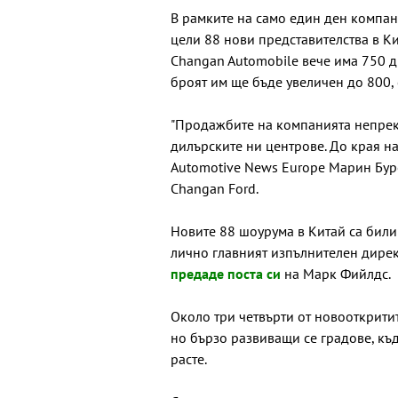
В рамките на само един ден компан
цели 88 нови представителства в Ки
Changan Automobile вече има 750 ди
броят им ще бъде увеличен до 800,
"Продажбите на компанията непрекъ
дилърските ни центрове. До края на
Automotive News Europe Марин Буре
Changan Ford.
Новите 88 шоурума в Китай са били 
лично главният изпълнителен дирек
предаде поста си
на Марк Фийлдс.
Около три четвърти от новооткрити
но бързо развиващи се градове, къ
расте.