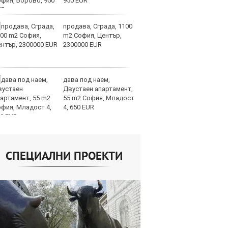
950 EUR
продава, Сграда, 1100
И
m2 София, Център,
гр
2300000 EUR
Ит
ми
дава под наем,
Op
Двустаен апартамент,
ра
55 m2 София, Младост
м
4, 650 EUR
оп
сигурността
СПЕЦИАЛНИ ПРОЕКТИ