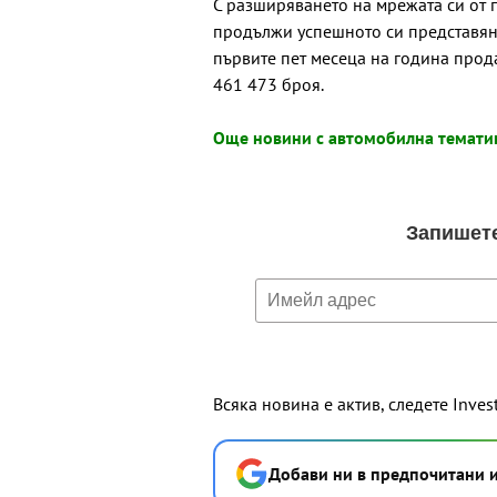
С разширяването на мрежата си от 
продължи успешното си представяне
първите пет месеца на година прод
461 473 броя.
Още новини с автомобилна тематик
Всяка новина е актив, следете Inves
Добави ни в предпочитани 