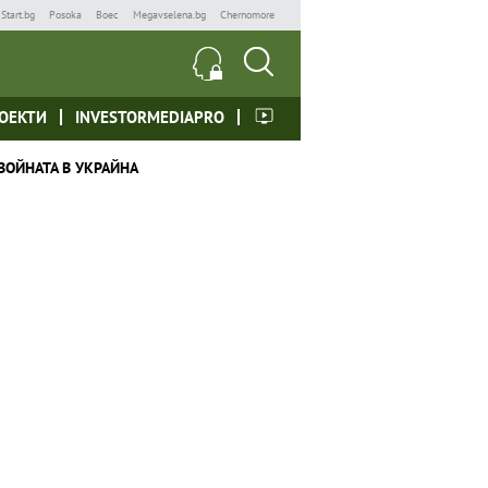
Start.bg
Posoka
Boec
Megavselena.bg
Chernomore
ОЕКТИ
INVESTORMEDIAPRO
ВОЙНАТА В УКРАЙНА