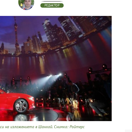
РЕДАКТОР
си на изложението в Шанхай. Снимка: Ройтерс