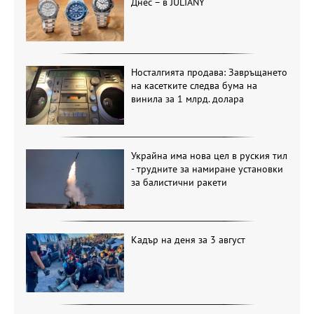
Днес – в JULIANY
Носталгията продава: Завръщането
на касетките следва бума на
винила за 1 млрд. долара
Украйна има нова цел в руския тил
- трудните за намиране установки
за балистични ракети
Кадър на деня за 3 август