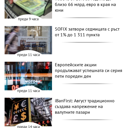
близо 66 млрд. евро в края на
юни
преди 9 часа
SOFIX затвори седмицата с ръст
от 1% до 1 311 пункта
преди 11 часа
Европейските акции
продължават успешната си серия
пети пореден ден
преди 11 часа
iBanFirst: Август традиционно
създава напрежение на
валутните пазари
преди 14 часа