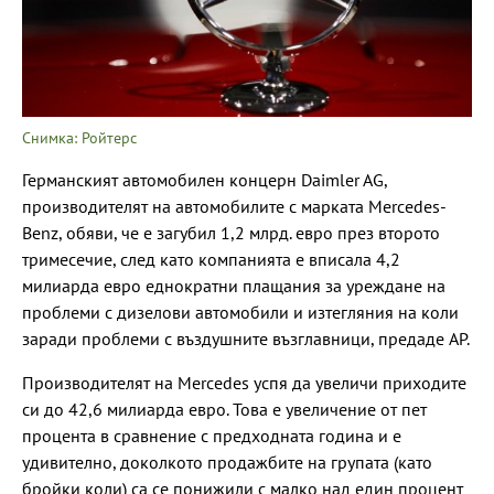
Снимка: Ройтерс
Германският автомобилен концерн Daimler AG,
производителят на автомобилите с марката Mercedes-
Benz, обяви, че е загубил 1,2 млрд. евро през второто
тримесечие, след като компанията е вписала 4,2
милиарда евро еднократни плащания за уреждане на
проблеми с дизелови автомобили и изтегляния на коли
заради проблеми с въздушните възглавници, предаде AP.
Производителят на Mercedes успя да увеличи приходите
си до 42,6 милиарда евро. Това е увеличение от пет
процента в сравнение с предходната година и е
удивително, доколкото продажбите на групата (като
бройки коли) са се понижили с малко над един процент