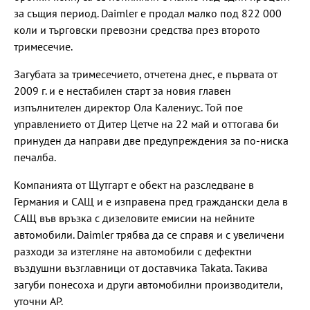
за същия период. Daimler е продал малко под 822 000
коли и търговски превозни средства през второто
тримесечие.
Загубата за тримесечието, отчетена днес, е първата от
2009 г. и е нестабилен старт за новия главен
изпълнителен директор Ола Калениус. Той пое
управлението от Дитер Цетче на 22 май и оттогава би
принуден да направи две предупреждения за по-ниска
печалба.
Компанията от Щутгарт е обект на разследване в
Германия и САЩ и е изправена пред граждански дела в
САЩ във връзка с дизеловите емисии на нейните
автомобили. Daimler трябва да се справя и с увеличени
разходи за изтегляне на автомобили с дефектни
въздушни възглавници от доставчика Takata. Такива
загуби понесоха и други автомобилни производители,
уточни AP.