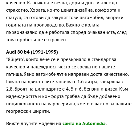
качество. Класиката е вечна, дори и днес изглежда
страхотно. Хората, които ценят дизайна, комфорта и
статуса, са готови да закупят този автомобил, въпреки
годината на производство. Важно е колата
първоначално да е работила според очакванията, след
това пробегът не е страшен.
Audi 80 b4 (1991-1995)
"Яйцето", който вече се е превърнало в стандарт за
качество и надеждност, често се среща по нашите
пътища. Явно автомобилът е направен доста качествено.
Гамата на двигателите започва с 1.6 литра, завършва с
2.8. Броят на цилиндрите е 4, 5 и 6, бензин и дизел. Към
надеждността и комфорта трябва да бъде добавено
поцинковането на каросерията, което е важно за нашите
географски ширити.
Вижте другите модели на
сайта на Automedia
.