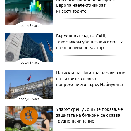
Европа наелектризират
инвеститорите
преди 3 часа
Върховният съд на САЩ
тихомълком уби независимостта
на борсовия регулатор
преди 3 часа
Натискът на Путин за намаляване
на лихвите засилва
напрежението върху Набиулина
преди 5 часа
Ударът срещу Coinkite показа, че
защитата на биткойн се оказва
трудно начинание