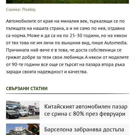
Снимка: Pixabay
Автомобилите от края на миналия век, търкалящи се по
пътищата на нашата страна, а и не само по нея, отдавна
са норма. Може и да са на по 25-30 години, но на някои
от тях това не им личи по външния вид, пише Automedia.
Причината най-вече е в това, че доста собственици се
грижат добре за тези свои любимци. А някои от моделите
от 90-те години все още се търсят на пазара втора ръка
заради своята надеждност и качества.
СВЪРЗАНИ СТАТИИ
Китайският автомобилен пазар
се срина с 80% през февруари
Барселона забранява достъпа