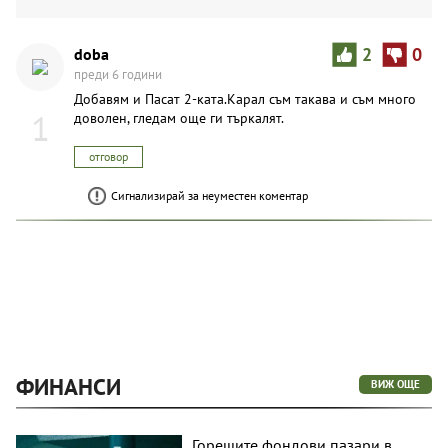
doba
2
0
преди 6 години
Добавям и Пасат 2-ката.Карал съм такава и съм много
1
доволен, гледам още ги търкалят.
отговор
Сигнализирай за неуместен коментар
ФИНАНСИ
ВИЖ ОЩЕ
Горещите фондови пазари в