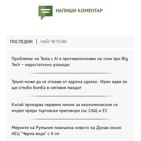
НАПИШИ КОМЕНТАР
ПОСЛЕДНИ
НАЙ-ЧЕТЕНИ
Проблемът на Tesla с AI е противоположен на този при Big
Tech – недостатъчно разходи
Тръмп може да се откаже от ядрена сделка - Иран едва ли
ще сглоби бомба в неговия мандат
Китай прокарва червени линии за икономическия си
модел преди търговски преговори със САЩ и ЕС
Мерките на Румъния повишиха нивото на Дунав около
АЕЦ "Черна вода" с 4 см