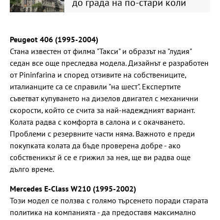
до града на по-стари коли
Peugeot 406 (1995-2004)
Стана известен от филма "Такси" и образът на "лудия"
седан все още преследва модела. Дизайнът е разработен
от Pininfarina и според отзивите на собствениците,
италианците са се справили "на шест". Експертите
съветват купуването на дизелов двигател с механични
скорости, който се счита за най-надеждният вариант.
Колата радва с комфорта в салона и с окачването.
Проблеми с резервните части няма. Важното е преди
покупката колата да бъде проверена добре - ако
собственикът й се е грижил за нея, ще ви радва още
дълго време.
Mercedes E-Class W210 (1995-2002)
Този модел се ползва с голямо търсенето поради старата
политика на компанията - да предоставя максимално