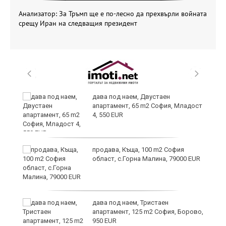
Анализатор: За Тръмп ще е по-лесно да прехвърли войната
срещу Иран на следващия президент
и
дава под наем, Двустаен
апартамент, 65 m2 София, Младост
4, 550 EUR
и
продава, Къща, 100 m2 София
област, с.Горна Малина, 79000 EUR
дава под наем, Тристаен
апартамент, 125 m2 София, Борово,
950 EUR