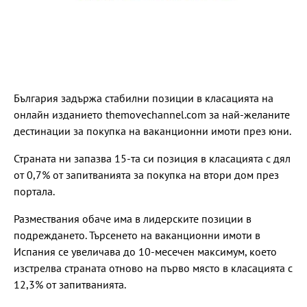
България задържа стабилни позиции в класацията на
онлайн изданието themovechannel.com за най-желаните
дестинации за покупка на ваканционни имоти през юни.
Страната ни запазва 15-та си позиция в класацията с дял
от 0,7% от запитванията за покупка на втори дом през
портала.
Размествания обаче има в лидерските позиции в
подреждането. Търсенето на ваканционни имоти в
Испания се увеличава до 10-месечен максимум, което
изстрелва страната отново на първо място в класацията с
12,3% от запитванията.