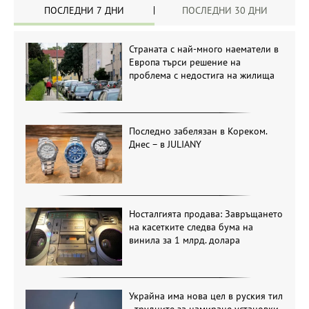
ПОСЛЕДНИ 7 ДНИ
ПОСЛЕДНИ 30 ДНИ
Страната с най-много наематели в
Европа търси решение на
проблема с недостига на жилища
Последно забелязан в Кореком.
Днес – в JULIANY
Носталгията продава: Завръщането
на касетките следва бума на
винила за 1 млрд. долара
Украйна има нова цел в руския тил
- трудните за намиране установки