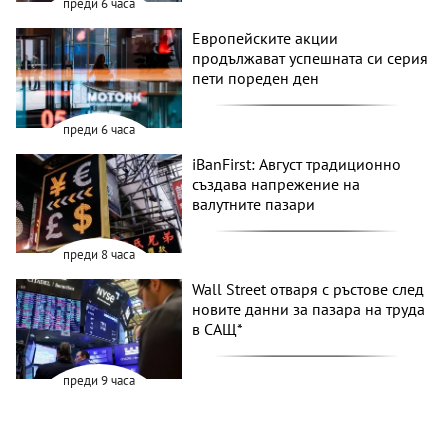
преди 6 часа
Европейските акции
продължават успешната си серия
пети пореден ден
преди 6 часа
iBanFirst: Август традиционно
създава напрежение на
валутните пазари
преди 8 часа
Wall Street отваря с ръстове след
новите данни за пазара на труда
в САЩ*
преди 9 часа