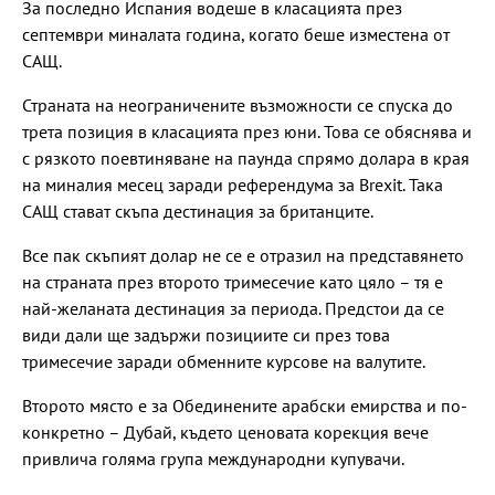
За последно Испания водеше в класацията през
септември миналата година, когато беше изместена от
САЩ.
Страната на неограничените възможности се спуска до
трета позиция в класацията през юни. Това се обяснява и
с рязкото поевтиняване на паунда спрямо долара в края
на миналия месец заради референдума за Brexit. Така
САЩ стават скъпа дестинация за британците.
Все пак скъпият долар не се е отразил на представянето
на страната през второто тримесечие като цяло – тя е
най-желаната дестинация за периода. Предстои да се
види дали ще задържи позициите си през това
тримесечие заради обменните курсове на валутите.
Второто място е за Обединените арабски емирства и по-
конкретно – Дубай, където ценовата корекция вече
привлича голяма група международни купувачи.