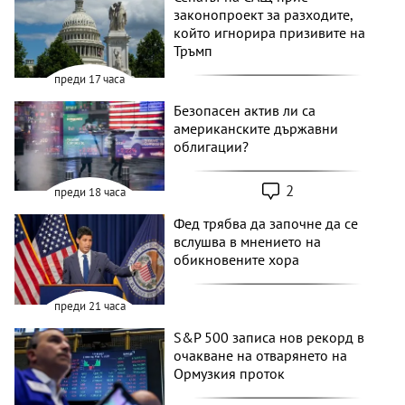
законопроект за разходите,
който игнорира призивите на
Тръмп
преди 17 часа
Безопасен актив ли са
американските държавни
облигации?
2
преди 18 часа
Фед трябва да започне да се
вслушва в мнението на
обикновените хора
преди 21 часа
S&P 500 записа нов рекорд в
очакване на отварянето на
Ормузкия проток