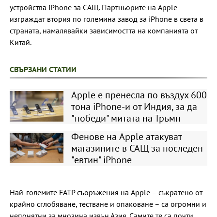
устройства iPhone за САЩ. Партньорите на Apple
изграждат втория по големина завод за iPhone в света в
страната, намалявайки зависимостта на компанията от
Китай.
СВЪРЗАНИ СТАТИИ
Apple е пренесла по въздух 600
тона iPhone-и от Индия, за да
"победи" митата на Тръмп
Фенове на Apple атакуват
магазините в САЩ за последен
"евтин" iPhone
Най-големите FATP съоръжения на Apple – съкратено от
крайно сглобяване, тестване и опаковане – са огромни и
непонятни за мнозина извън Азия. Самите те са почти