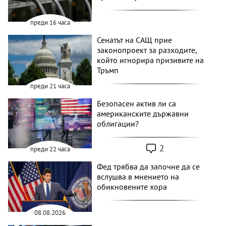
преди 16 часа
Сенатът на САЩ прие
законопроект за разходите,
който игнорира призивите на
Тръмп
преди 21 часа
Безопасен актив ли са
американските държавни
облигации?
2
преди 22 часа
Фед трябва да започне да се
вслушва в мнението на
обикновените хора
08.08.2026