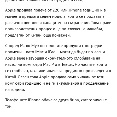
Apple продава повече от 220 млн. iPhone годишно и в
момента предлага седем модела, които се продават в
различни цветове и капацитет на съхранение. Това прави
производствения процес още по-сложен, а мащабът,
предлаган от Китай, още по-важен.
Според Матю Мур по-простите продукти с по-редки
промени – като iMac и iPad – могат да бъдат по-лесни.
Apple вече извършва окончателното сглобяване на
настолни компютри Mac Pro в Тексас. Но частите, които
се сглобяват, така или иначе са предимно произведени в
Китай. Освен това Apple продава само хиляди от тези
компютри годишно и не ги актуализира в продължение
на години.
Телефоните iPhone обаче са друга бира, категоричен е
той.