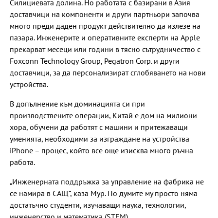
Силициевата долина. Но работата с базирани в Азия
доставчици на компоненти и други партньори започва
много преди даден продукт действително да излезе на
пазара. Инженерите и оперативните експерти на Apple
прекарват месеци или години в тясно сътрудничество с
Foxconn Technology Group, Pegatron Corp. и други
доставчици, за да персонализират сглобяването на нови
устройства.
В допълнение към доминацията си при
производствените операции, Китай е дом на милиони
хора, обучени да работят с машини и притежаващи
уменията, необходими за изграждане на устройства
iPhone – процес, който все още изисква много ръчна
работа.
„Инженерната поддръжка за управление на фабрика не
се намира в САЩ“, каза Мур. По думите му просто няма
достатъчно студенти, изучаващи наука, технологии,
инженерство и математика (STEM).