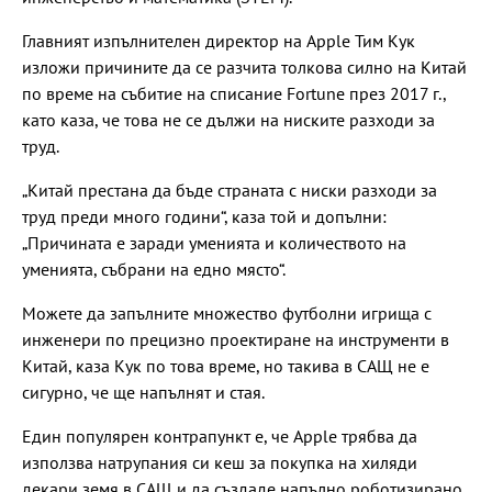
Главният изпълнителен директор на Apple Тим Кук
изложи причините да се разчита толкова силно на Китай
по време на събитие на списание Fortune през 2017 г.,
като каза, че това не се дължи на ниските разходи за
труд.
„Китай престана да бъде страната с ниски разходи за
труд преди много години“, каза той и допълни:
„Причината е заради уменията и количеството на
уменията, събрани на едно място“.
Можете да запълните множество футболни игрища с
инженери по прецизно проектиране на инструменти в
Китай, каза Кук по това време, но такива в САЩ не е
сигурно, че ще напълнят и стая.
Един популярен контрапункт е, че Apple трябва да
използва натрупания си кеш за покупка на хиляди
декари земя в САЩ и да създаде напълно роботизирано