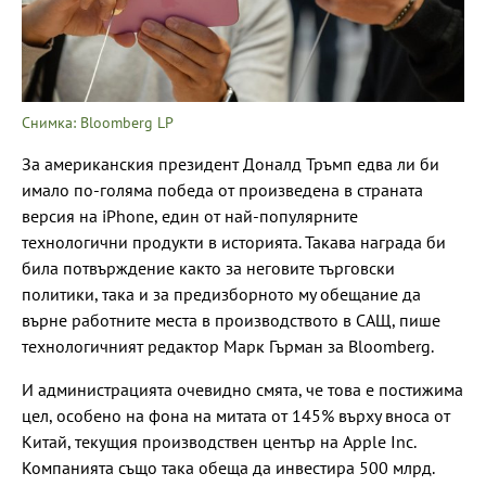
Снимка: Bloomberg LP
За американския президент Доналд Тръмп едва ли би
имало по-голяма победа от произведена в страната
версия на iPhone, един от най-популярните
технологични продукти в историята. Такава награда би
била потвърждение както за неговите търговски
политики, така и за предизборното му обещание да
върне работните места в производството в САЩ, пише
технологичният редактор Марк Гърман за Bloomberg.
И администрацията очевидно смята, че това е постижима
цел, особено на фона на митата от 145% върху вноса от
Китай, текущия производствен център на Apple Inc.
Компанията също така обеща да инвестира 500 млрд.