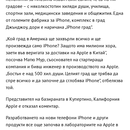
градове – с няколкостотин хиляди души, училища,
спортни зали, медицински заведения и общежития. Една
от големите фабрика за iPhone, комплекс в град
Джънджоу, дори е наричана „iPhone град“.
„Кой град в Америка ще захвърли всичко и ще
произвежда само iPhone? Защото има милиони хора,
заети във веригата за доставки на Apple в Китай",
посочва Матю Мур, съосновател на стартираща
компания и бивш инженер в производството на Apple.
„Бостън е над 500 хил. души. Целият град ще трябва да
спре всичко и да започне да сглобява iPhone“, отбелязва
той.
Представител на базираната в Купертино, Калифорния
Apple е отказал коментар.
Разработването на нови телефони iPhone и други
продукти все още започва в лабораториите на Apple в