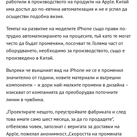
работили в производството на продукти на Apple. Китай
има достъп до по-евтина автоматизация и не е успял да
осъществи подобна визия.
Темпът на развитие на моделите iPhone също прави по-
трудно автоматизирането на процесите, тъй като те могат
често да бъдат променяни, посочват те. Голяма част от
оборудването, необходимо за производството, също е
произведено в Китай.
Въпреки че външният вид на iPhone не се е променил
значително от години, новите материали и вътрешни
компоненти – и дори най-малките промени в дизайна –
изискват от компанията да преоборудва поточните
линии в чужбина.
„Проектирате нещото, преустройвате фабриката и след
това имате само шест месеца, за да го продадете“,
отбелязва човек, запознат с веригата за доставки на
Apple, пожелал анонимност. „Скоростта на промяната