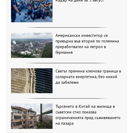
Кадър на деня за 3 август
Американски инвеститор се
превърна във втория по големина
преработвател на петрол в
Германия
Светът премина ключова граница в
соларната енергетика, без никой
да забележи
Търсенето в Китай на жилища в
съветски стил показва
ограниченията пред съживяването
на пазара