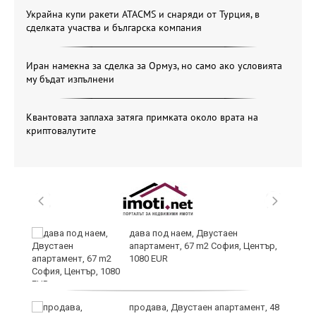
Украйна купи ракети ATACMS и снаряди от Турция, в
сделката участва и българска компания
Иран намекна за сделка за Ормуз, но само ако условията
му бъдат изпълнени
Квантовата заплаха затяга примката около врата на
криптовалутите
,
дава под наем, Двустаен
апартамент, 67 m2 София, Център,
1080 EUR
продава, Двустаен апартамент, 48