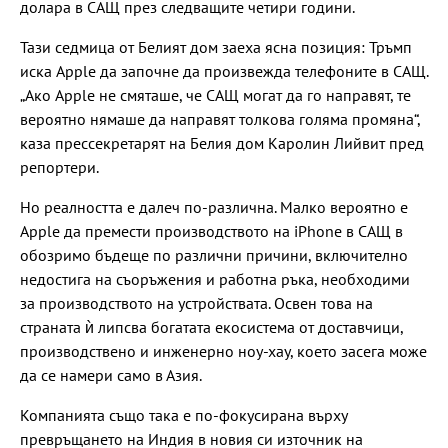
долара в САЩ през следващите четири години.
Тази седмица от Белият дом заеха ясна позиция: Тръмп
иска Apple да започне да произвежда телефоните в САЩ.
„Ако Apple не смяташе, че САЩ могат да го направят, те
вероятно нямаше да направят толкова голяма промяна“,
каза прессекретарят на Белия дом Каролин Лийвит пред
репортери.
Но реалността е далеч по-различна. Малко вероятно е
Apple да премести производството на iPhone в САЩ в
обозримо бъдеще по различни причини, включително
недостига на съоръжения и работна ръка, необходими
за производството на устройствата. Освен това на
страната ѝ липсва богатата екосистема от доставчици,
производствено и инженерно ноу-хау, което засега може
да се намери само в Азия.
Компанията също така е по-фокусирана върху
превръщането на Индия в новия си източник на