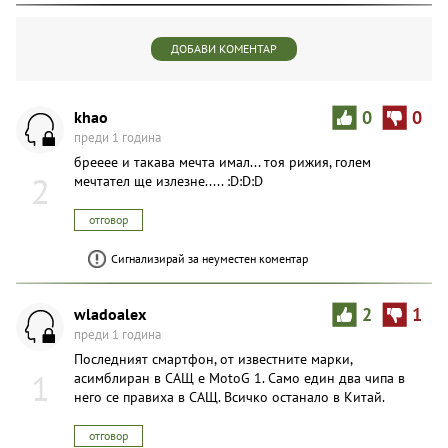
ДОБАВИ КОМЕНТАР
khao
0
0
преди 1 година
брееее и такава мечта имал... тоя рижия, голем
2
мечтател ще излезне..... :D:D:D
отговор
Сигнализирай за неуместен коментар
wladoalex
2
1
преди 1 година
Последният смартфон, от известните марки,
1
асимблиран в САЩ е MotoG 1. Само един два чипа в
него се правиха в САЩ. Всичко останало в Китай.
отговор