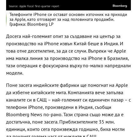
Телефоните iPhone си остават основен източник на приходи
за Apple, като отговарят за над половината продажби.
Графика: Bloomberg LP
Досега най-големият опит за създаване на център за
производство на iPhone извън Китай беше в Индия. И
това отне десетилетие, за да се случи. Въпреки че Apple
има малка линия за производство на iPhone в Бразилия,
тази операция е фокусирана върху по-малко напреднали
модели.
Поне засега индийските фабрики ще помогнат на Apple
да избегне китайските мита. Компанията вече запълва
каналите си в САЩ – най-големият си единичен пазар – с
телефони iPhone, произведени в Индия, съобщи
Bloomberg News по-рано. Тази страна също може да е
достатъчна, поне засега. Приблизителните 35 млн.
единици, които сега произвежда годишно, биха могли
да покрият голяма част от нуждите в САЩ.