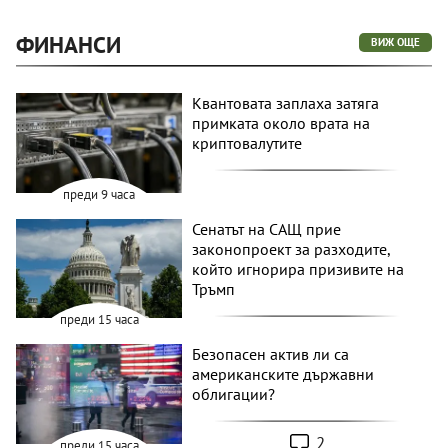
ФИНАНСИ
ВИЖ ОЩЕ
Квантовата заплаха затяга
примката около врата на
криптовалутите
преди 9 часа
Сенатът на САЩ прие
законопроект за разходите,
който игнорира призивите на
Тръмп
преди 15 часа
Безопасен актив ли са
американските държавни
облигации?
2
преди 15 часа