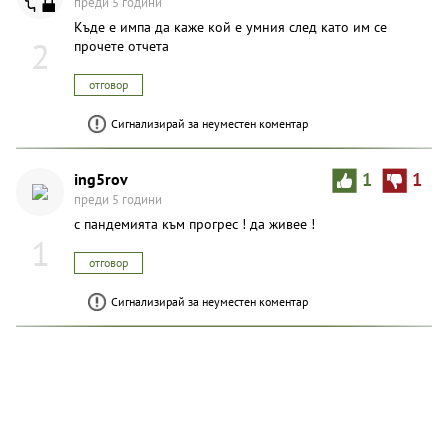
преди 5 години
Къде е импа да каже кой е умния след като им се
2
прочете отчета
отговор
Сигнализирай за неуместен коментар
ing5rov
1
1
преди 5 години
с пандемията към прогрес ! да живее !
1
отговор
Сигнализирай за неуместен коментар