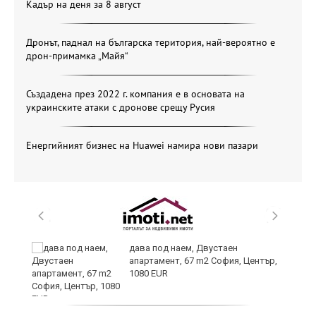
Кадър на деня за 8 август
Дронът, паднал на българска територия, най-вероятно е
дрон-примамка „Майя“
Създадена през 2022 г. компания е в основата на
украинските атаки с дронове срещу Русия
Енергийният бизнес на Huawei намира нови пазари
дава под наем, Двустаен
апартамент, 67 m2 София, Център,
1080 EUR