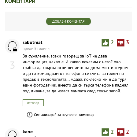
КОМЕНТАРИ
ДОБАВИ КОМЕНТАР
rabotniat
2
3
преди 5 години
За съжаление, всеки говорещ за IoT не дава
3
информация, какво е. И какво печелим с него? Ако
трабва да свържа осветлението на дома ми с интернет
и да го командвам от телефона се счита за голям на
предък в технологията... мдааа, по-лесно ми е да туря
един фотодатчик, вместо да си търся телефона паднал
под дивана, за да изгася лампата след тежък запой.
отговор
Сигнализирай за неуместен коментар
kane
2
2