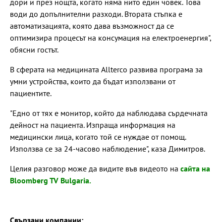
дори и през нощта, когато няма нито един човек. Това
води до допълнителни разходи. Втората стъпка е
автоматизацията, която дава възможност да се
оптимизира процесът на консумация на електроенергия",
обясни гостът.
В сферата на медицината Allterco развива програма за
умни устройства, които да бъдат използвани от
пациентите.
"Едно от тях е монитор, който да наблюдава сърдечната
дейност на пациента. Изпраща информация на
медицински лица, когато той се нуждае от помощ.
Използва се за 24-часово наблюдение", каза Димитров.
Целия разговор може да видите във видеото на
сайта на
Bloomberg TV Bulgaria.
Свързани компании: