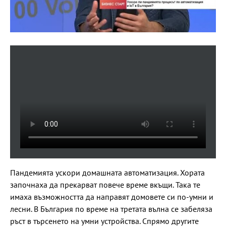
Пандемията ускори домашната автоматизация. Хората
започнаха да прекарват повече време вкъщи. Така те
имаха възможността да направят домовете си по-умни и
лесни. В България по време на третата вълна се забеляза
ръст в търсенето на умни устройства. Спрямо другите