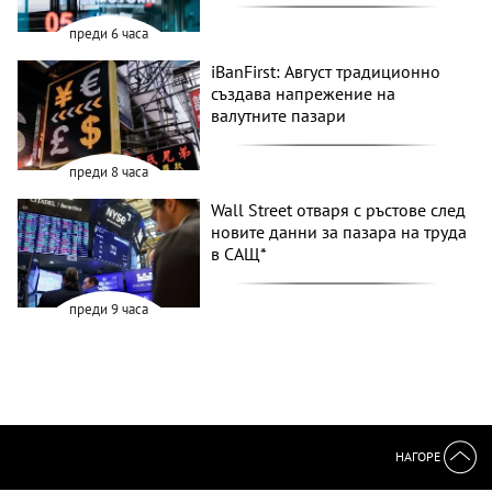
преди 6 часа
iBanFirst: Август традиционно
създава напрежение на
валутните пазари
преди 8 часа
Wall Street отваря с ръстове след
новите данни за пазара на труда
в САЩ*
преди 9 часа
НАГОРЕ