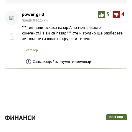
power grid
5
4
преди 8 години
*** тия нали искаха пазар.А на мен викахте
1
комунист.На ви са пазар.*** сте и трудно ще разберете
че тока не са кюлоти круши и сирене.
отговор
Сигнализирай за неуместен коментар
ФИНАНСИ
ВИЖ ОЩЕ