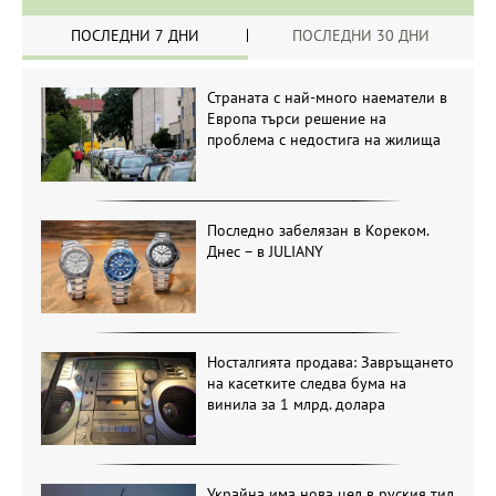
ПОСЛЕДНИ 7 ДНИ
ПОСЛЕДНИ 30 ДНИ
Страната с най-много наематели в
Европа търси решение на
проблема с недостига на жилища
Последно забелязан в Кореком.
Днес – в JULIANY
Носталгията продава: Завръщането
на касетките следва бума на
винила за 1 млрд. долара
Украйна има нова цел в руския тил