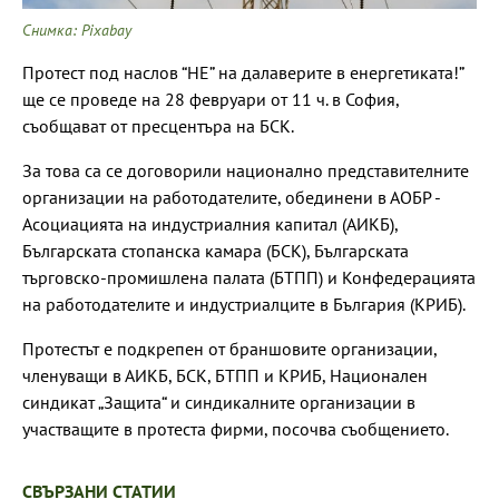
Снимка: Pixabay
Протест под наслов “НЕ” на далаверите в енергетиката!”
ще се проведе на 28 февруари от 11 ч. в София,
съобщават от пресцентъра на БСК.
За това са се договорили национално представителните
организации на работодателите, обединени в АОБР -
Асоциацията на индустриалния капитал (АИКБ),
Българската стопанска камара (БСК), Българската
търговско-промишлена палата (БТПП) и Конфедерацията
на работодателите и индустриалците в България (КРИБ).
Протестът е подкрепен от браншовите организации,
членуващи в АИКБ, БСК, БТПП и КРИБ, Национален
синдикат „Защита“ и синдикалните организации в
участващите в протеста фирми, посочва съобщението.
СВЪРЗАНИ СТАТИИ