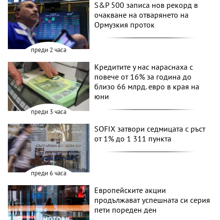
S&P 500 записа нов рекорд в
очакване на отварянето на
Ормузкия проток
преди 2 часа
Кредитите у нас нараснаха с
повече от 16% за година до
близо 66 млрд. евро в края на
юни
преди 3 часа
SOFIX затвори седмицата с ръст
от 1% до 1 311 пункта
преди 6 часа
Европейските акции
продължават успешната си серия
пети пореден ден