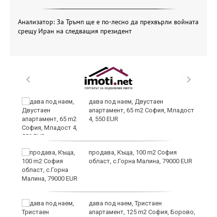
Анализатор: За Тръмп ще е по-лесно да прехвърли войната
срещу Иран на следващия президент
и
дава под наем, Двустаен
апартамент, 65 m2 София, Младост
4, 550 EUR
и
продава, Къща, 100 m2 София
област, с.Горна Малина, 79000 EUR
дава под наем, Тристаен
апартамент, 125 m2 София, Борово,