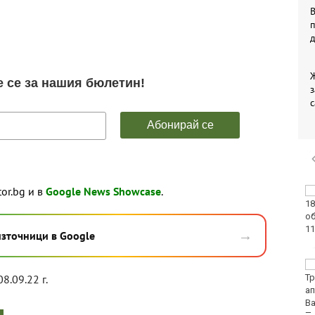
В
з
с
tor.bg и в
Google News Showcase
.
Във Варна наградиха
победителите в
Спартакиадата на ВМС
→
източници в Google
Нови правила пратиха
08.09.22 г.
рекорд на Карлос
Насар в историята