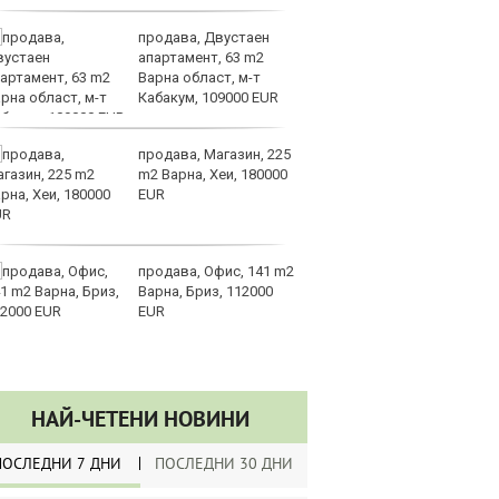
продава, Двустаен
Сл
апартамент, 63 m2
по
Варна област, м-т
А
Кабакум, 109000 EUR
ин
долара
продава, Магазин, 225
Ру
m2 Варна, Хеи, 180000
и
EUR
за
не
продава, Офис, 141 m2
Хи
Варна, Бриз, 112000
Ки
EUR
ев
по
НАЙ-ЧЕТЕНИ НОВИНИ
ПОСЛЕДНИ 7 ДНИ
ПОСЛЕДНИ 30 ДНИ