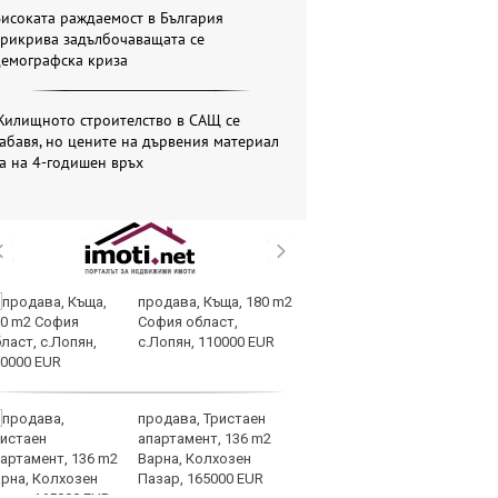
исоката раждаемост в България
прикрива задълбочаващата се
демографска криза
Жилищното строителство в САЩ се
абавя, но цените на дървения материал
а на 4-годишен връх
продава, Къща, 180 m2
Sh
София област,
Г
с.Лопян, 110000 EUR
ко
по
продава, Тристаен
З
апартамент, 136 m2
на
Варна, Колхозен
лу
Пазар, 165000 EUR