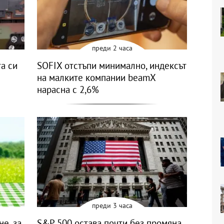
преди 2 часа
а си
SOFIX отстъпи минимално, индексът
на малките компании beamX
нарасна с 2,6%
преди 3 часа
не, за
S&P 500 остава почти без промяна,