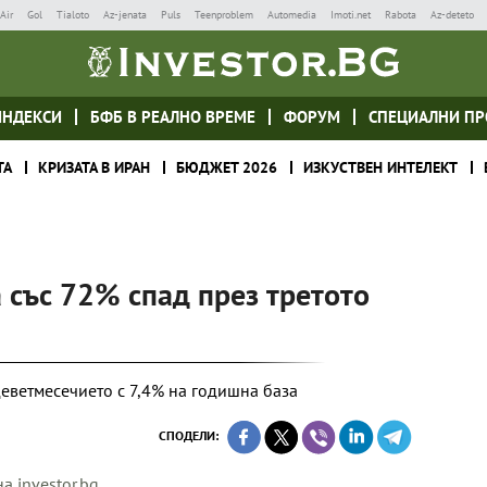
Air
Gol
Tialoto
Az-jenata
Puls
Teenproblem
Automedia
Imoti.net
Rabota
Az-deteto
ИНДЕКСИ
БФБ В РЕАЛНО ВРЕМЕ
ФОРУМ
СПЕЦИАЛНИ ПР
ТА
КРИЗАТА В ИРАН
БЮДЖЕТ 2026
ИЗКУСТВЕН ИНТЕЛЕКТ
 със 72% спад през третото
деветмесечието с 7,4% на годишна база
СПОДЕЛИ:
а investor.bg