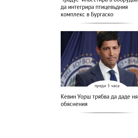
да интегрира птицевъдния
комплекс в Бургаско
преди 5 часа
Кевин Уорш трябва да даде н
обяснения