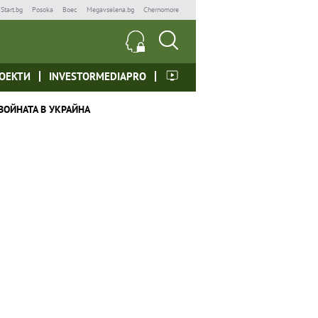
Start.bg
Posoka
Boec
Megavselena.bg
Chernomore
ОЕКТИ
INVESTORMEDIAPRO
ВОЙНАТА В УКРАЙНА