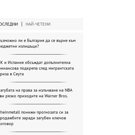
ОСЛЕДНИ
НАЙ-ЧЕТЕНИ
ъзможно ли е България да се върне към
бюджетни излишъци?
ЕК и Испания обсъждат допълнителна
инансова подкрепа след мигрантската
риза в Сеута
агубата на права за излъчване на NBA
ви рязко приходите на Warner Bros.
heinmetall понижи прогнозата си за
продажбите заради загубен ключов
договор