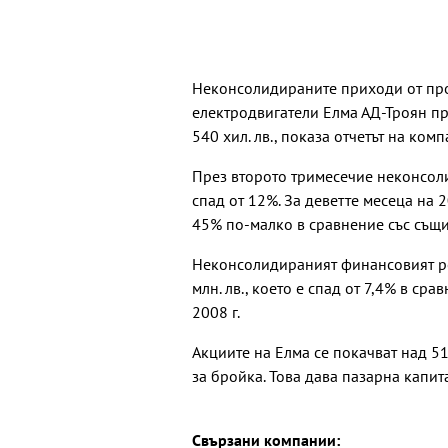
Неконсолидираните приходи от пр
електродвигатели Елма АД-Троян пр
540 хил. лв., показа отчетът на ко
През второто тримесечие неконсол
спад от 12%. За деветте месеца на 2
45% по-малко в сравнение със същ
Неконсолидираният финансовият рез
млн. лв., което е спад от 7,4% в ср
2008 г.
Акциите на Елма се покачват над 5
за бройка. Това дава пазарна капит
Свързани компании: