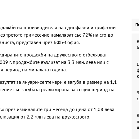
П
одажби на производителя на еднофазни и трифазни
ез третото тримесечие намаляват със 72% на сто до
В
мпанията, представен чрез БФБ-София.
идираните продажби на дружеството отбелязват
009 г. продажбите възлизат на 3,3 млн. лева или с
ия период на миналата година.
ф
к
ултат за януари-септември е загуба в размер на 1,1
авнение със загубата реализирана за същия период на
З
с
1% през изминалите три месеца до цена от 1,08 лева
R
ализация от 2,2 млн лева на дружеството.