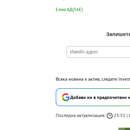
Елма АД(56E)
Всяка новина е актив, следете Inves
Добави ни в предпочитани 
Последна актуализация:
23:51 | 