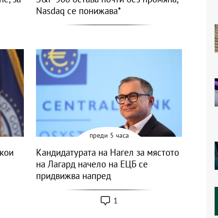
Nasdaq се понижава*
преди 5 часа
якои
Кандидатурата на Нагел за мястото
на Лагард начело на ЕЦБ се
придвижва напред
1