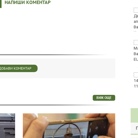
НАПИШИ КОМЕНТАР
Варна с нова услуга за
денонощна грижа за
възрастни хора и лица
с трайни увреждания
Започна юбилейният
50-и международен
бридж фестивал
„Варна“
ДОБАВИ КОМЕНТАР
Катастрофа, при
която пострадаха
деца, затвори пътя
София-Варна
ВИЖ ОЩЕ