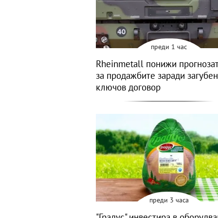
преди 1 час
Rheinmetall понижи прогнозат
за продажбите заради загубен
ключов договор
преди 3 часа
"Градус" инвестира в оборудва