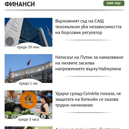
ФИНАНСИ
ВИЖ ОЩЕ
Върховният съд на САЩ
тихомълком уби независимостта
на борсовия регулатор
преди 39 мин.
Натискът на Путин за намаляване
на лихвите засилва
напрежението върху Набиулина
преди 1 час
Ударът срещу Coinkite показа, че
защитата на биткойн се оказва
трудно начинание
преди 3 часа