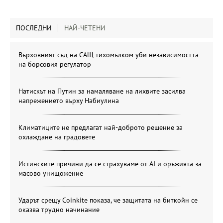
ПОСЛЕДНИ
НАЙ-ЧЕТЕНИ
Върховният съд на САЩ тихомълком уби независимостта
на борсовия регулатор
Натискът на Путин за намаляване на лихвите засилва
напрежението върху Набиулина
Климатиците не предлагат най-доброто решение за
охлаждане на градовете
Истинските причини да се страхуваме от AI и оръжията за
масово унищожение
Ударът срещу Coinkite показа, че защитата на биткойн се
оказва трудно начинание