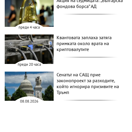
Акция на седмицата: „Българска
фондова борса“ АД
преди 4 часа
Квантовата заплаха затяга
примката около врата на
криптовалутите
преди 20 часа
Сенатът на САЩ прие
законопроект за разходите,
който игнорира призивите на
Тръмп
08.08.2026