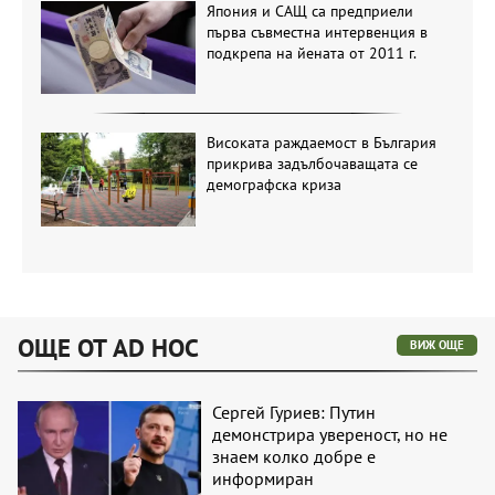
Япония и САЩ са предприели
първа съвместна интервенция в
подкрепа на йената от 2011 г.
Високата раждаемост в България
прикрива задълбочаващата се
демографска криза
ОЩЕ ОТ AD HOC
ВИЖ ОЩЕ
Сергей Гуриев: Путин
демонстрира увереност, но не
знаем колко добре е
информиран