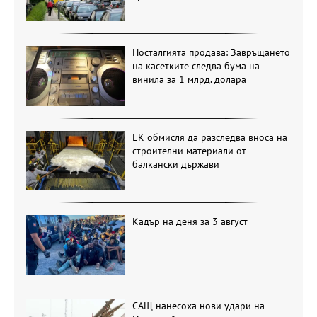
Носталгията продава: Завръщането
на касетките следва бума на
винила за 1 млрд. долара
ЕК обмисля да разследва вноса на
строителни материали от
балкански държави
Кадър на деня за 3 август
САЩ нанесоха нови удари на