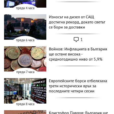
преди 4 часа
Износът на дизел от САЩ
достигна рекорд, докато светът
се бори за доставки
1
преди 6 часа
Войнов: Инфлацията в България
ще остане висока -
средногодишно ниво от 5,9%
преди 7 часа
Европейските борси отбелязаха
трети исторически връх за
последните четири сесии
преди 8 часа
Кристофор Павлов: България ще