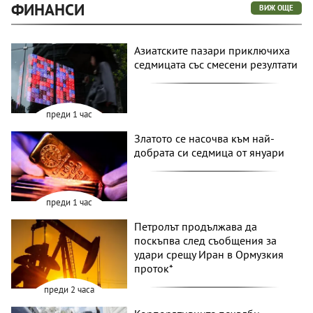
ФИНАНСИ
ВИЖ ОЩЕ
Азиатските пазари приключиха
седмицата със смесени резултати
преди 1 час
Златото се насочва към най-
добрата си седмица от януари
преди 1 час
Петролът продължава да
поскъпва след съобщения за
удари срещу Иран в Ормузкия
проток*
преди 2 часа