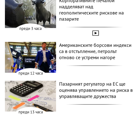
Корпоративните печалби
надделяват над
геополитическите рискове на
пазарите
преди 3 часа
Американските борсови индекси
са в отстъпление, петролът
отново се устреми нагоре
преди 12 часа
Пазарният регулатор на ЕС ще
оценява управлението на риска в
управляващите дружества
преди 13 часа