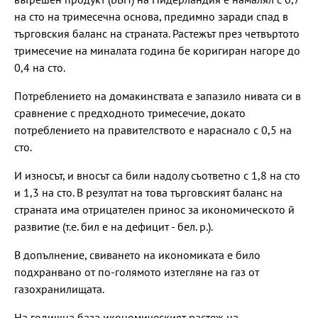
на сто на тримесечна основа, предимно заради спад в
търговския баланс на страната. Растежът през четвъртото
тримесечие на миналата година бе коригиран нагоре до
0,4 на сто.
Потреблението на домакинствата е запазило нивата си в
сравнение с предходното тримесечие, докато
потреблението на правителството е нараснало с 0,5 на
сто.
И износът, и вносът са били надолу съответно с 1,8 на сто
и 1,3 на сто. В резултат на това търговският баланс на
страната има отрицателен принос за икономическото й
развитие (т.е. бил е на дефицит - бел. р.).
В допълнение, свиването на икономиката е било
подхранвано от по-голямото изтегляне на газ от
газохранилищата.
На годишна база икономическият растеж на