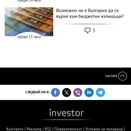
преди 14 часа
Възможно ли е България да се
върне към бюджетни излишъци?
3
преди 15 часа
НАГОРЕ
СЛЕДВАЙ НИ В:
Контакти
|
Реклама
|
RSS
|
Поверителност
|
Условия за ползване
|