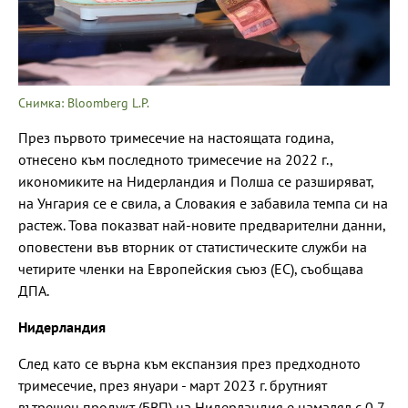
Снимка: Bloomberg L.P.
През първото тримесечие на настоящата година,
отнесено към последното тримесечие на 2022 г.,
икономиките на Нидерландия и Полша се разширяват,
на Унгария се е свила, а Словакия е забавила темпа си на
растеж. Това показват най-новите предварителни данни,
оповестени във вторник от статистическите служби на
четирите членки на Европейския съюз (ЕС), съобщава
ДПА.
Нидерландия
След като се върна към експанзия през предходното
тримесечие, през януари - март 2023 г. брутният
вътрешен продукт (БВП) на Нидерландия е намалял с 0,7