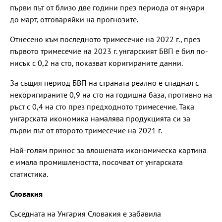
първи път от близо две години през периода от януари
до март, отговаряйки на прогнозите.
Отнесено към последното тримесечие на 2022 г., през
първото тримесечие на 2023 г. унгарският БВП е бил по-
нисък с 0,2 на сто, показват коригираните данни.
За същия период БВП на страната реално е спаднал с
некоригираните 0,9 на сто на годишна база, противно на
ръст с 0,4 на сто през предходното тримесечие. Така
унгарската икономика намалява продукцията си за
първи път от второто тримесечие на 2021 г.
Най-голям принос за влошената икономическа картина
e имала промишлеността, посочват от унгарската
статистика.
Словакия
Съседната на Унгария Словакия е забавила