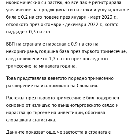
икономическия си растеж, но все пак е регистрирала
увеличение на продукцията си на стоки и услуги, която е
била с 0,2 на сто повече през януари - март 2023 г.,
отколкото през октомври - декември 2022 г., когато
наддаде с 0,3 на сто.
БВП на страната е нараснал с 0,9 на сто на
некоригирана, годишна база през първото тримесечие,
след повишение от 1,2 на сто през последното
тримесечие на миналата година.
Това представлява деветото поредно тримесечно
разширение на икономиката на Словакия.
Растежът през първото тримесечие е бил подкрепен
основно от излишък по външнотърговското салдо и
нарастващо търсене на инвестиции, обяснява
словашката статистика.
Данните показват още, че заетостта в страната е