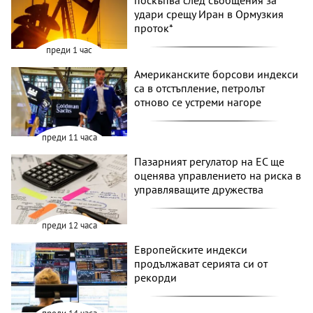
поскъпва след съобщения за
удари срещу Иран в Ормузкия
проток*
преди 1 час
Американските борсови индекси
са в отстъпление, петролът
отново се устреми нагоре
преди 11 часа
Пазарният регулатор на ЕС ще
оценява управлението на риска в
управляващите дружества
преди 12 часа
Европейските индекси
продължават серията си от
рекорди