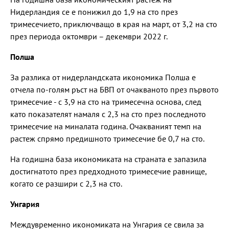
Нидерландия се е понижил до 1,9 на сто през
тримесечието, приключващо в края на март, от 3,2 на сто
през периода октомври – декември 2022 г.
Полша
За разлика от нидерландската икономика Полша е
отчела по-голям ръст на БВП от очакваното през първото
тримесечие - с 3,9 на сто на тримесечна основа, след
като показателят намаля с 2,3 на сто през последното
тримесечие на миналата година. Очакваният темп на
растеж спрямо предишното тримесечие бе 0,7 на сто.
На годишна база икономиката на страната е запазила
достигнатото през предходното тримесечие равнище,
когато се разшири с 2,3 на сто.
Унгария
Междувременно икономиката на Унгария се свила за