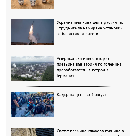
Украйна има нова цел в руския тил
- трудните за намиране установки
за балистични ракети
Американски инвеститор се
превърна във втория по големина
преработвател на петрол в
Германия
Кадър на деня за 3 август
Светът премина ключова граница в