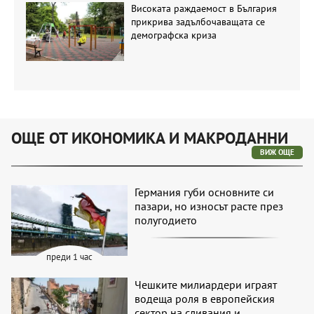
Високата раждаемост в България
прикрива задълбочаващата се
демографска криза
ОЩЕ ОТ ИКОНОМИКА И МАКРОДАННИ
ВИЖ ОЩЕ
Германия губи основните си
пазари, но износът расте през
полугодието
преди 1 час
Чешките милиардери играят
водеща роля в европейския
сектор на сливания и