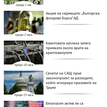
преди 1 час
Акция на седмицата: „Българска
фондова борса“ АД
преди 2 часа
Квантовата заплаха затяга
примката около врата на
криптовалутите
преди 18 часа
Сенатът на САЩ прие
законопроект за разходите,
който игнорира призивите на
Тръмп
преди 23 часа
Безопасен актив ли са