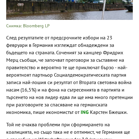
Снимка: Bloomberg LP
След резултатите от предсрочните избори на 23
февруари в Германия изглеждат обнадеждени за
бъдещето на страната. Соченият за канцлер Фридрих
Мерц съобщи, че започват преговори за съставяне на
правителство и вероятно те ще приключат бързо - най-
вероятноят партньор Социалдемократическата партия
записа най-лошия си резултат от Втората световна война
насам (16,5%) и на фона на сътресенията в партията и
търсенето на нов лидер едва ли ще има много претенции
при разговорите за спасяване на германската
икономика, пише икономистът от
ING
Карстен Бжешки.
Той не очаква проблеми при сформирането на
коалицията, но също така не е оптимист, че Германия ще