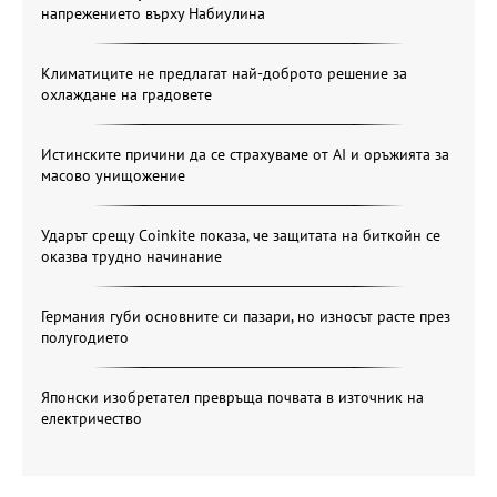
напрежението върху Набиулина
Климатиците не предлагат най-доброто решение за
охлаждане на градовете
Истинските причини да се страхуваме от AI и оръжията за
масово унищожение
Ударът срещу Coinkite показа, че защитата на биткойн се
оказва трудно начинание
Германия губи основните си пазари, но износът расте през
полугодието
Японски изобретател превръща почвата в източник на
електричество