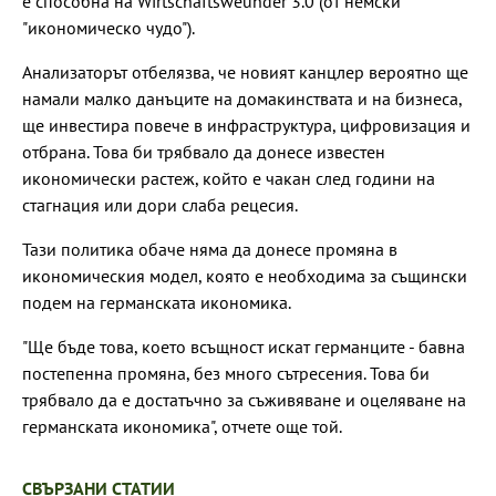
е способна на Wirtschaftsweunder 3.0 (от немски
"икономическо чудо").
Анализаторът отбелязва, че новият канцлер вероятно ще
намали малко данъците на домакинствата и на бизнеса,
ще инвестира повече в инфраструктура, цифровизация и
отбрана. Това би трябвало да донесе известен
икономически растеж, който е чакан след години на
стагнация или дори слаба рецесия.
Тази политика обаче няма да донесе промяна в
икономическия модел, която е необходима за същински
подем на германската икономика.
"Ще бъде това, което всъщност искат германците - бавна
постепенна промяна, без много сътресения. Това би
трябвало да е достатъчно за съживяване и оцеляване на
германската икономика", отчете още той.
СВЪРЗАНИ СТАТИИ