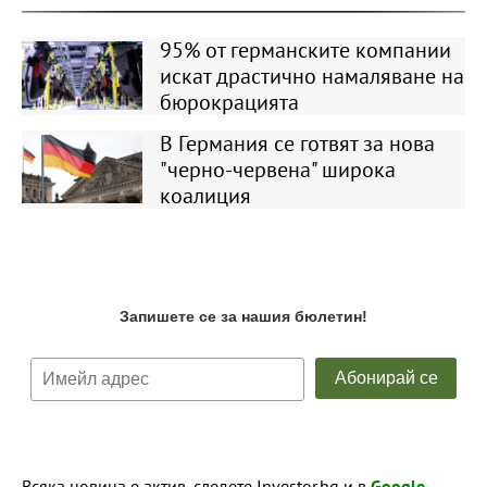
95% от германските компании
искат драстично намаляване на
бюрокрацията
В Германия се готвят за нова
"черно-червена" широка
коалиция
Всяка новина е актив, следете Investor.bg и в
Google