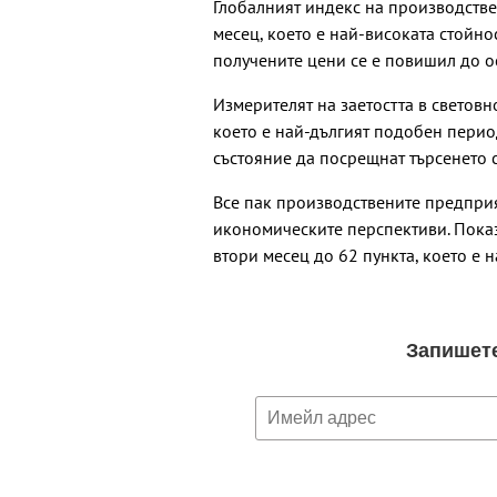
Глобалният индекс на производстве
месец, което е най-високата стойнос
получените цени се е повишил до о
Измерителят на заетостта в световн
което е най-дългият подобен период
състояние да посрещнат търсенето 
Все пак производствените предприя
икономическите перспективи. Показ
втори месец до 62 пункта, което е 