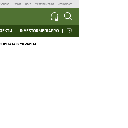
Start.bg
Posoka
Boec
Megavselena.bg
Chernomore
ОЕКТИ
INVESTORMEDIAPRO
ВОЙНАТА В УКРАЙНА