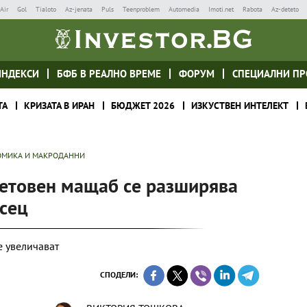
Air
Gol
Tialoto
Az-jenata
Puls
Teenproblem
Automedia
Imoti.net
Rabota
Az-deteto
ИНДЕКСИ
БФБ В РЕАЛНО ВРЕМЕ
ФОРУМ
СПЕЦИАЛНИ ПР
ТА
КРИЗАТА В ИРАН
БЮДЖЕТ 2026
ИЗКУСТВЕН ИНТЕЛЕКТ
МИКА И МАКРОДАННИ
ветовен мащаб се разширява
есец
е увеличават
СПОДЕЛИ: