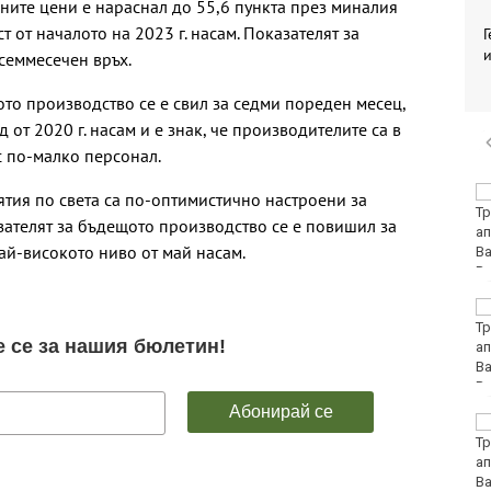
ните цени е нараснал до 55,6 пункта през миналия
т от началото на 2023 г. насам. Показателят за
Г
и
семмесечен връх.
ото производство се е свил за седми пореден месец,
 от 2020 г. насам и е знак, че производителите са в
с по-малко персонал.
Украинец уби свой
тия по света са по-оптимистично настроени за
сънародник на
ателят за бъдещото производство се е повишил за
Слънчев бряг
най-високото ниво от май насам.
КПС "Астери" с три
медала на плувен
маратон "Света
Анастасия"
Какво ще бъде
времето в
понеделник?