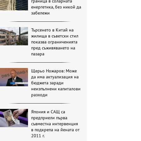
граница в соларната
енергетика, без никой да
забележи
Търсенето в Китай на
жилища в съветски стил
показва ограниченията
пред съживяването на
пазара
Щерьо Ножаров: Може
да има актуализация на
бюджета заради
неизпълнени капиталови
разходи
Япония и САЩ са
предприели първа
съвместна интервенция
в подкрепа на йената от
2011 г.