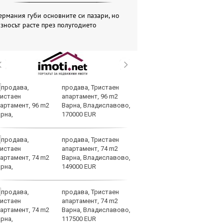
ермания губи основните си пазари, но
зносът расте през полугодието
продава, Тристаен
СА
апартамент, 96 m2
по
Варна, Владиславово,
хо
170000 EUR
продава, Тристаен
В
апартамент, 74 m2
з
Варна, Владиславово,
н
149000 EUR
Ви
продава, Тристаен
Во
апартамент, 74 m2
на
Варна, Владиславово,
д
117500 EUR