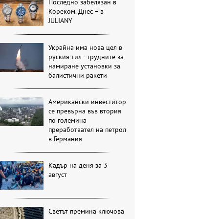
Последно забелязан в
Кореком. Днес – в
JULIANY
Украйна има нова цел в
руския тил - трудните за
намиране установки за
балистични ракети
Американски инвеститор
се превърна във втория
по големина
преработвател на петрол
в Германия
Кадър на деня за 3
август
Светът премина ключова