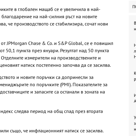
П
иките в глобален мащаб се е увеличила в най-
м благодарение на най-силния ръст на новите
зва, че производството се стабилизира, сочат нови
н
от JPMorgan Chase & Co. и S&P Global, се е повишил
Н
от 50,1 пункта през януари. Резултат над 50 пункта
л
 Отделните измерители на производствените и
ценовият натиск постепенно започва да се засилва.
ството и новите поръчки са допринесли за
р
ениджърите по поръчките (PMI). Показателите за
 доставчиците и запасите са останали в зоната на
И
декс следва период на общ спад през втората
У
з
чили също, че инфлационният натиск се засилва.