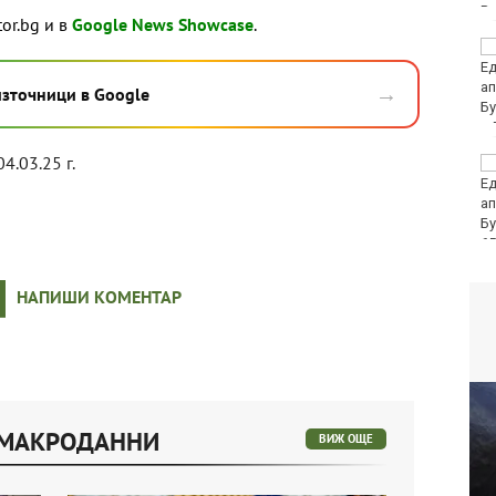
tor.bg и в
Google News Showcase
.
Разнопосочно се
движат цените на едро
на основни хранителни
→
източници в Google
стоки
04.03.25 г.
32-ма души са ранени
в катастрофи през
последното
денонощие у нас
65
НАПИШИ КОМЕНТАР
 МАКРОДАННИ
ВИЖ ОЩЕ