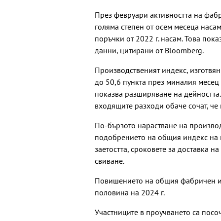
През февруари активността на фабр
голяма степен от осем месеца наса
поръчки от 2022 г. насам. Това пока
данни, цитирани от Bloomberg.
Производственият индекс, изготвян 
до 50,6 пункта през миналия месец 
показва разширяване на дейността.
входящите разходи обаче сочат, че 
По-бързото нарастване на производ
подобрението на общия индекс на м
заетостта, сроковете за доставка на
свиване.
Повишението на общия фабричен ин
половина на 2024 г.
Участниците в проучването са посо