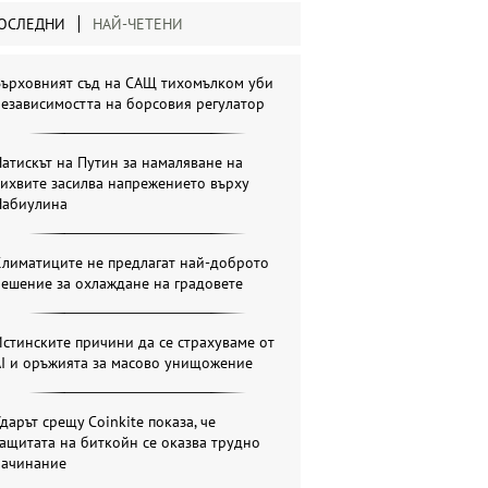
ОСЛЕДНИ
НАЙ-ЧЕТЕНИ
Върховният съд на САЩ тихомълком уби
езависимостта на борсовия регулатор
атискът на Путин за намаляване на
ихвите засилва напрежението върху
Набиулина
Климатиците не предлагат най-доброто
ешение за охлаждане на градовете
стинските причини да се страхуваме от
AI и оръжията за масово унищожение
дарът срещу Coinkite показа, че
ащитата на биткойн се оказва трудно
начинание