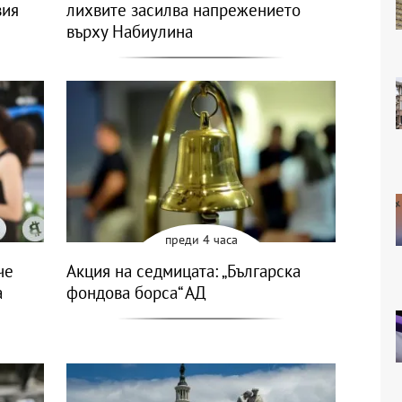
вия
лихвите засилва напрежението
върху Набиулина
преди 4 часа
че
Акция на седмицата: „Българска
а
фондова борса“ АД