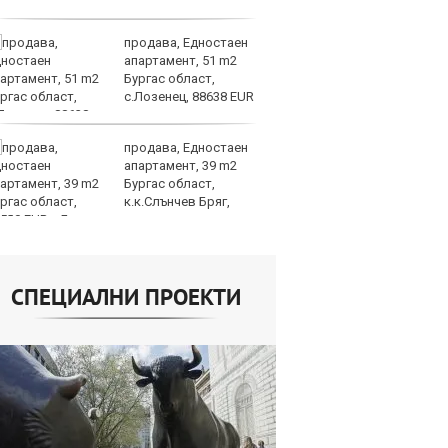
продава, Едностаен
Ма
апартамент, 51 m2
им
Бургас област,
Я
с.Лозенец, 88638 EUR
продава, Едностаен
Ис
апартамент, 39 m2
ст
Бургас област,
о
к.к.Слънчев Бряг,
у
500 EUR
СПЕЦИАЛНИ ПРОЕКТИ