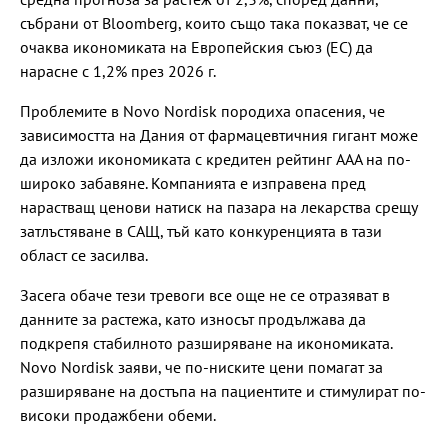
събрани от Bloomberg, които също така показват, че се
очаква икономиката на Европейския съюз (ЕС) да
нарасне с 1,2% през 2026 г.
Проблемите в Novo Nordisk породиха опасения, че
зависимостта на Дания от фармацевтичния гигант може
да изложи икономиката с кредитен рейтинг AAA на по-
широко забавяне. Компанията е изправена пред
нарастващ ценови натиск на пазара на лекарства срещу
затлъстяване в САЩ, тъй като конкуренцията в тази
област се засилва.
Засега обаче тези тревоги все още не се отразяват в
данните за растежа, като износът продължава да
подкрепя стабилното разширяване на икономиката.
Novo Nordisk заяви, че по-ниските цени помагат за
разширяване на достъпа на пациентите и стимулират по-
високи продажбени обеми.