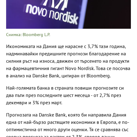
Снимка: Bloomberg L.P.
Икономиката на Дания ще нарасне с 3,7% тази година,
надминавайки предишните прогнози благодарение на
силния ръст на износа, движен от търсенето на продукти
на фармацевтичния гигант Novo Nordisk. Това се посочва
в анализ на Danske Bank, цитиран от Bloomberg.
Най-голямата банка в страната повиши прогнозите си
два пъти през последните шест месеца - от 2,7% през
декември и 3% през март.
Прогнозата на Danske Bank, която би направила Дания
една от най-бързо растящите икономики в Европа, е по-
оптимистична от много други оценки. Тя се сравнява със
средна прогноза за растеж от 2,3%, според данни,