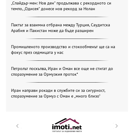
„Спайдър-мен: Нов ден“ продължава с рекордното си
темпо, „Одисея“ донесе нов рекорд за Нолан
Пактът за взаимна отбрана между Турция, Саудитска
Арабия и Пакистан може да бъде разширен
Промишленото производство и стокообменът ще са на
фокус през седмицата у нас
Петролът поскъпва, Иран и Оман все още не стигат до
споразумение за Ормузкия проток*
Иран направи рокади в службите си за сигурност,
споразумение за Ормуз с Оман е „много близо“