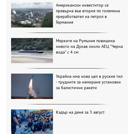
Американски инвеститор се
превърна във втория по големина
преработвател на петрол в
Германия
Мерките на Румъния повишиха
нивото на Дунав около АЕЦ "Черна
вода" с 4 см
Украйна има нова цел в руския тил
- трудните за намиране установки
за балистични ракети
Кадър на деня за 3 август