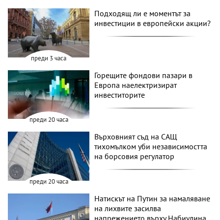
Подходящ ли е моментът за
инвестиции в европейски акции?
преди 3 часа
Горещите фондови пазари в
Европа наелектризират
инвеститорите
преди 20 часа
Върховният съд на САЩ
тихомълком уби независимостта
на борсовия регулатор
преди 20 часа
Натискът на Путин за намаляване
на лихвите засилва
напрежението върху Набиулина