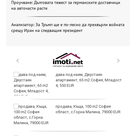
Проучване: Дълговата тежест за германските доставчици
на авточасти расте
Анализатор: За Тръмп ще е по-лесно да прехвърли войната
срещу Иран на следващия президент
и
дава под наем, Двустаен
апартамент, 65 m2 София, Младост
4, 550 EUR
и
продава, Къща, 100 m2 София
област, с.Горна Малина, 79000 EUR