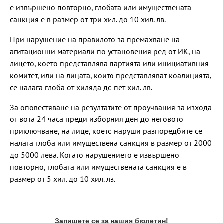
е извършено повторно, глобата или имуществената
санкция е в размер от три хил. до 10 хил. лв.
При нарушение на правилото за премахване на
агитационни материали по установения ред от ИК, на
лицето, което представлява партията или инициативния
комитет, или на лицата, които представляват коалицията,
се налага глоба от хиляда до пет хил. лв.
За оповестяване на резултатите от проучвания за изхода
от вота 24 часа преди изборния ден до неговото
приключване, на лице, което наруши разпоредбите се
налага глоба или имуществена санкция в размер от 2000
до 5000 лева. Когато нарушението е извършено
повторно, глобата или имуществената санкция е в
размер от 5 хил. до 10 хил. лв.