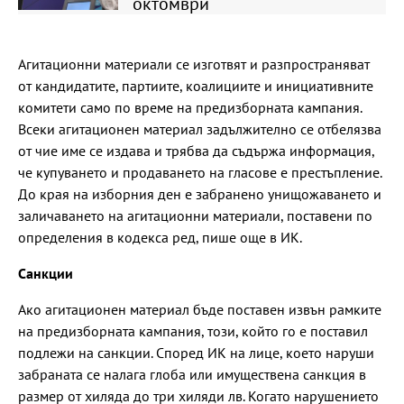
октомври
Агитационни материали се изготвят и разпространяват
от кандидатите, партиите, коалициите и инициативните
комитети само по време на предизборната кампания.
Всеки агитационен материал задължително се отбелязва
от чие име се издава и трябва да съдържа информация,
че купуването и продаването на гласове е престъпление.
До края на изборния ден е забранено унищожаването и
заличаването на агитационни материали, поставени по
определения в кодекса ред, пише още в ИК.
Санкции
Ако агитационен материал бъде поставен извън рамките
на предизборната кампания, този, който го е поставил
подлежи на санкции. Според ИК на лице, което наруши
забраната се налага глоба или имуществена санкция в
размер от хиляда до три хиляди лв. Когато нарушението