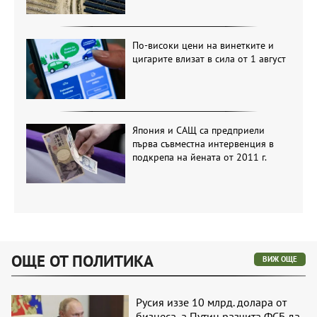
По-високи цени на винетките и
цигарите влизат в сила от 1 август
Япония и САЩ са предприели
първа съвместна интервенция в
подкрепа на йената от 2011 г.
ОЩЕ ОТ ПОЛИТИКА
ВИЖ ОЩЕ
Русия иззе 10 млрд. долара от
бизнеса, а Путин разчита ФСБ да