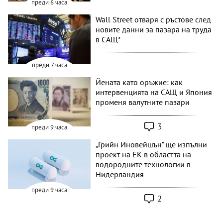
преди 6 часа
Wall Street отваря с ръстове след
новите данни за пазара на труда
в САЩ*
преди 7 часа
Йената като оръжие: как
интервенцията на САЩ и Япония
променя валутните пазари
3
преди 9 часа
„Грийн Иновейшън“ ще изпълни
проект на ЕК в областта на
водородните технологии в
Нидерландия
преди 9 часа
2