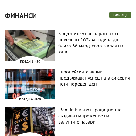
ФИНАНСИ
ВИЖ ОЩЕ
Кредитите у нас нараснаха с
повече от 16% за година до
близо 66 млрд. евро в края на
юни
преди 1 час
Европейските акции
продължават успешната си серия
пети пореден ден
преди 4 часа
iBanFirst: Август традиционно
създава напрежение на
валутните пазари