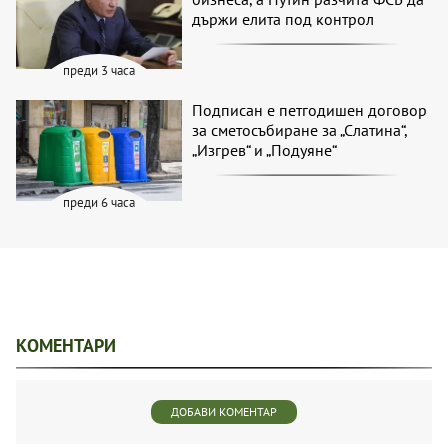
държи елита под контрол
преди 3 часа
Подписан е петгодишен договор
за сметосъбиране за „Слатина“,
„Изгрев“ и „Подуяне“
преди 6 часа
КОМЕНТАРИ
ДОБАВИ КОМЕНТАР