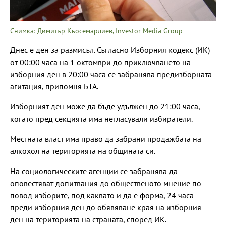
Снимка: Димитър Кьосемарлиев, Investor Media Group
Днес е ден за размисъл. Съгласно Изборния кодекс (ИК)
от 00:00 часа на 1 октомври до приключването на
изборния ден в 20:00 часа се забранява предизборната
агитация, припомня БТА.
Изборният ден може да бъде удължен до 21:00 часа,
когато пред секцията има негласували избиратели.
Местната власт има право да забрани продажбата на
алкохол на територията на общината си.
На социологическите агенции се забранява да
оповестяват допитвания до общественото мнение по
повод изборите, под каквато и да е форма, 24 часа
преди изборния ден до обявяване края на изборния
ден на територията на страната, според ИК.