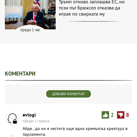
Тръмп отново заплашва ЕС, но
този път Брюксел отказва да
играе по свирката му
преди 1 час
КОМЕНТАРИ
ДОБАВИ КОМЕНТАР
evlogi
2
8
преди 1 година
Айде , да ни е честита още една кремълска креатура в
парламента.