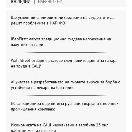
ПОСЛЕДНИ
НАЙ-ЧЕТЕНИ
Ще успеят ли филмовите микродрами на студентите да
решат проблемите в НАТФИЗ
iBanFirst: Август традиционно създава напрежение на
валутните пазари
Wall Street отваря с ръстове след новите данни за пазара
на труда в САЩ*
AI участва в разработването на първите вируси за борба с
устойчиви на лекарства бактерии
ЕС санкционира още петима руснаци, свързани с военно-
промишления комплекс
Икономиката на САЩ неочаквано е загубила 23 хил.
работни места през юли