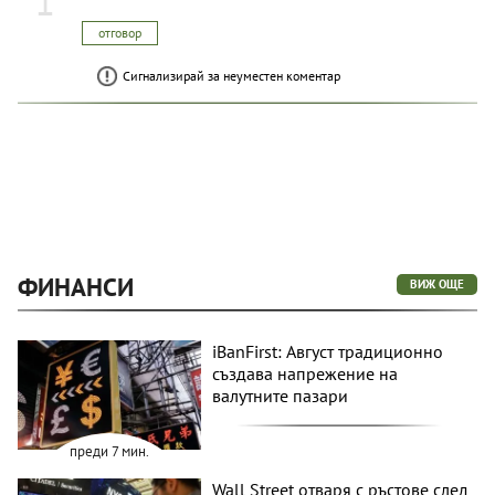
1
отговор
Сигнализирай за неуместен коментар
ФИНАНСИ
ВИЖ ОЩЕ
iBanFirst: Август традиционно
създава напрежение на
валутните пазари
преди 7 мин.
Wall Street отваря с ръстове след