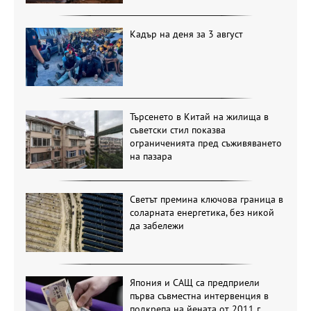
Кадър на деня за 3 август
Търсенето в Китай на жилища в
съветски стил показва
ограниченията пред съживяването
на пазара
Светът премина ключова граница в
соларната енергетика, без никой
да забележи
Япония и САЩ са предприели
първа съвместна интервенция в
подкрепа на йената от 2011 г.