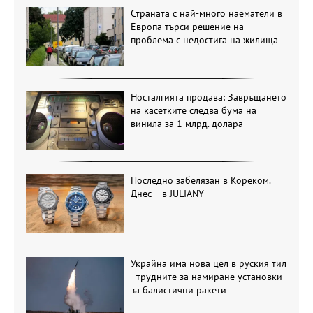
Страната с най-много наематели в
Европа търси решение на
проблема с недостига на жилища
Носталгията продава: Завръщането
на касетките следва бума на
винила за 1 млрд. долара
Последно забелязан в Кореком.
Днес – в JULIANY
Украйна има нова цел в руския тил
- трудните за намиране установки
за балистични ракети