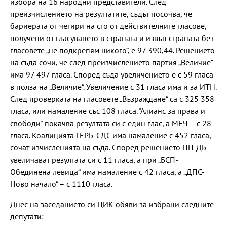
избора на 16 народни представители. След
преизчислението на резултатите, съдът посочва, че
бариерата от четири на сто от действителните гласове,
получени от гласуването в страната и извън страната без
гласовете „не подкрепям никого“, е 97 390,44. Решението
на съда сочи, че след преизчислението партия „Величие“
има 97 497 гласа. Според съда увеличението е с 59 гласа
в полза на „Величие“. Увеличение с 31 гласа има и за ИТН.
След проверката на гласовете „Възраждане“ са с 325 358
гласа, или намаление със 108 гласа. "Алианс за права и
свободи" покачва резултата си с един глас, а МЕЧ – с 28
гласа. Коалицията ГЕРБ-СДС има намаление с 452 гласа,
сочат изчисленията на съда. Според решението ПП-ДБ
увеличават резултата си с 11 гласа, а при „БСП-
Обединена левица“ има намаление с 42 гласа, а „ДПС-
Ново начало“ – с 1110 гласа.
Днес на заседанието си ЦИК обяви за избрани следните
депутати: