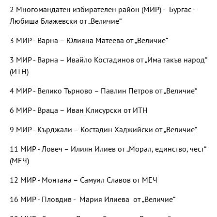
2 Многомандатен избирателен район (МИР) - Бургас -
Любиша Блажевски от „Величие“
3 МИР - Варна – Юлияна Матеева от „Величие“
3 МИР - Варна – Ивайло Костадинов от „Има такъв народ“
(ИТН)
4 МИР - Велико Търново – Павлин Петров от „Величие“
6 МИР - Враца – Иван Клисурски от ИТН
9 МИР - Кърджали – Костадин Хаджийски от „Величие“
11 МИР - Ловеч – Илиян Илиев от „Морал, единство, чест“
(МЕЧ)
12 МИР - Монтана – Самуил Славов от МЕЧ
16 МИР - Пловдив - Мария Илиева от „Величие“