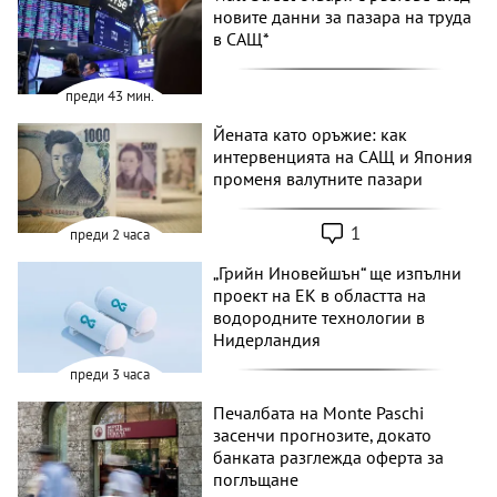
новите данни за пазара на труда
в САЩ*
преди 43 мин.
Йената като оръжие: как
интервенцията на САЩ и Япония
променя валутните пазари
1
преди 2 часа
„Грийн Иновейшън“ ще изпълни
проект на ЕК в областта на
водородните технологии в
Нидерландия
преди 3 часа
Печалбата на Monte Paschi
засенчи прогнозите, докато
банката разглежда оферта за
поглъщане