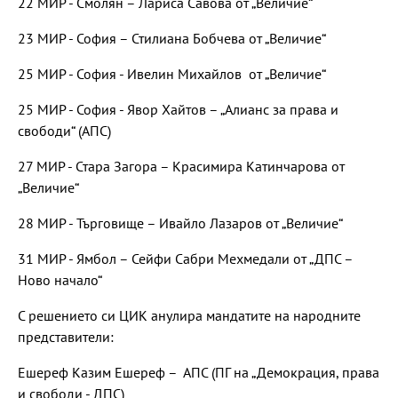
22 МИР - Смолян – Лариса Савова от „Величие“
23 МИР - София – Стилиана Бобчева от „Величие“
25 МИР - София - Ивелин Михайлов от „Величие“
25 МИР - София - Явор Хайтов – „Алианс за права и
свободи“ (АПС)
27 МИР - Стара Загора – Красимира Катинчарова от
„Величие“
28 МИР - Търговище – Ивайло Лазаров от „Величие“
31 МИР - Ямбол – Сейфи Сабри Мехмедали от „ДПС –
Ново начало“
С решението си ЦИК анулира мандатите на народните
представители:
Ешереф Казим Ешереф – АПС (ПГ на „Демокрация, права
и свободи - ДПС)