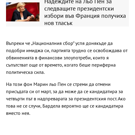
Надеждите на Льо Пен за
следващите президентски
избори във Франция получиха
нов тласък
Въпреки че „Националния сбор“ успя донякъде да
подобри имиджа си, партията трудно се освобождава от
обвиненията в финансови злоупотреби, които я
съпътстват още от времето, когато беше периферна
политическа сила.
На този фон Марин льо Пен се стреми да отмени
присъдата си от март, за да може да се кандидатира за
четвърти път в надпреварата за президентския пост. Ако
това не се случи, Бардела вероятно ще се кандидатира
вместо нея.