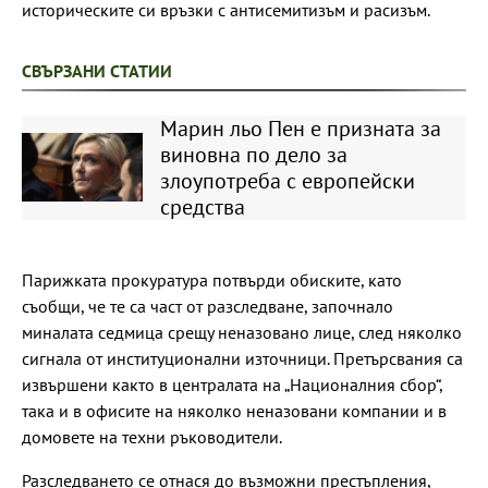
историческите си връзки с антисемитизъм и расизъм.
СВЪРЗАНИ СТАТИИ
Марин льо Пен е призната за
виновна по дело за
злоупотреба с европейски
средства
Парижката прокуратура потвърди обиските, като
съобщи, че те са част от разследване, започнало
миналата седмица срещу неназовано лице, след няколко
сигнала от институционални източници. Претърсвания са
извършени както в централата на „Националния сбор“,
така и в офисите на няколко неназовани компании и в
домовете на техни ръководители.
Разследването се отнася до възможни престъпления,