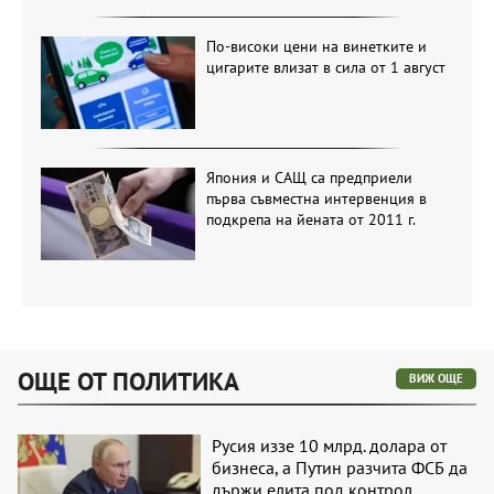
По-високи цени на винетките и
цигарите влизат в сила от 1 август
Япония и САЩ са предприели
първа съвместна интервенция в
подкрепа на йената от 2011 г.
ОЩЕ ОТ ПОЛИТИКА
ВИЖ ОЩЕ
Русия иззе 10 млрд. долара от
бизнеса, а Путин разчита ФСБ да
държи елита под контрол