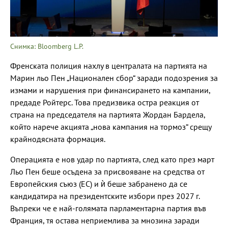
Снимка: Bloomberg L.P.
Френската полиция нахлу в централата на партията на
Марин льо Пен „Национален сбор“ заради подозрения за
измами и нарушения при финансирането на кампании,
предаде Ройтерс. Това предизвика остра реакция от
страна на председателя на партията Жордан Бардела,
който нарече акцията „нова кампания на тормоз“ срещу
крайнодясната формация.
Операцията е нов удар по партията, след като през март
Льо Пен беше осъдена за присвояване на средства от
Европейския съюз (ЕС) и ѝ беше забранено да се
кандидатира на президентските избори през 2027 г.
Въпреки че е най-голямата парламентарна партия във
Франция, тя остава неприемлива за мнозина заради