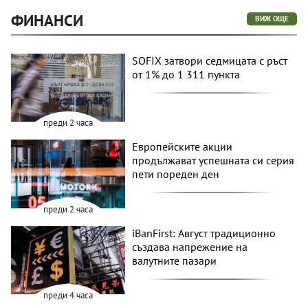
ФИНАНСИ
ВИЖ ОЩЕ
SOFIX затвори седмицата с ръст
от 1% до 1 311 пункта
преди 2 часа
Европейските акции
продължават успешната си серия
пети пореден ден
преди 2 часа
iBanFirst: Август традиционно
създава напрежение на
валутните пазари
преди 4 часа