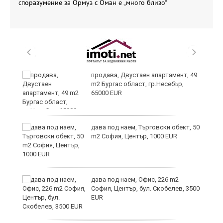
споразумение за Ормуз с Оман е „много близо“
продава, Двустаен апартамент, 49
й
m2 Бургас област, гр.Несебър,
65000 EUR
е
дава под наем, Търговски обект, 50
m2 София, Център, 1000 EUR
дава под наем, Офис, 226 m2
София, Център, бул. Скобелев, 3500
EUR