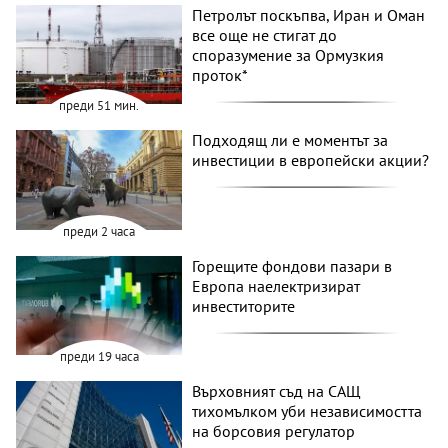
Петролът поскъпва, Иран и Оман
все още не стигат до
споразумение за Ормузкия
проток*
преди 51 мин.
Подходящ ли е моментът за
инвестиции в европейски акции?
преди 2 часа
Горещите фондови пазари в
Европа наелектризират
инвеститорите
преди 19 часа
Върховният съд на САЩ
тихомълком уби независимостта
на борсовия регулатор