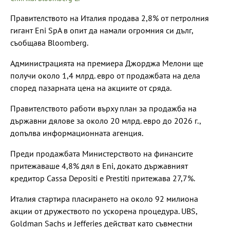
Правителството на Италия продава 2,8% от петролния
гигант Eni SpA в опит да намали огромния си дълг,
съобщава Bloomberg.
Администрацията на премиера Джорджа Мелони ще
получи около 1,4 млрд. евро от продажбата на дела
според пазарната цена на акциите от сряда.
Правителството работи върху план за продажба на
държавни дялове за около 20 млрд. евро до 2026 г.,
допълва информационната агенция.
Преди продажбата Министерството на финансите
притежаваше 4,8% дял в Eni, докато държавният
кредитор Cassa Depositi e Prestiti притежава 27,7%.
Италия стартира пласирането на около 92 милиона
акции от дружеството по ускорена процедура. UBS,
Goldman Sachs и Jefferies действат като съвместни