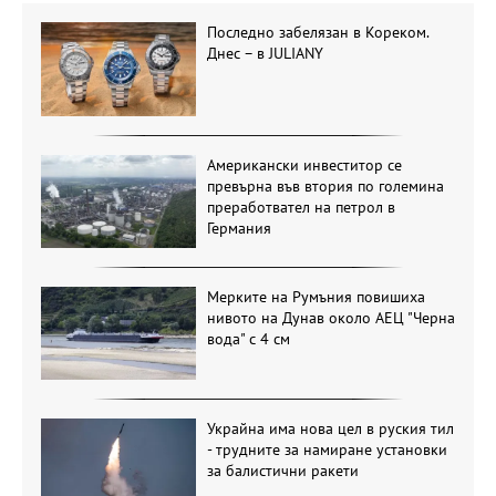
Последно забелязан в Кореком.
Днес – в JULIANY
Американски инвеститор се
превърна във втория по големина
преработвател на петрол в
Германия
Мерките на Румъния повишиха
нивото на Дунав около АЕЦ "Черна
вода" с 4 см
Украйна има нова цел в руския тил
- трудните за намиране установки
за балистични ракети