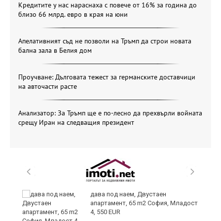
Кредитите у нас нараснаха с повече от 16% за година до
близо 66 млрд. евро в края на юни
Апелативният съд не позволи на Тръмп да строи новата
бална зала в Белия дом
Проучване: Дълговата тежест за германските доставчици
на авточасти расте
Анализатор: За Тръмп ще е по-лесно да прехвърли войната
срещу Иран на следващия президент
и
дава под наем, Двустаен
апартамент, 65 m2 София, Младост
4, 550 EUR