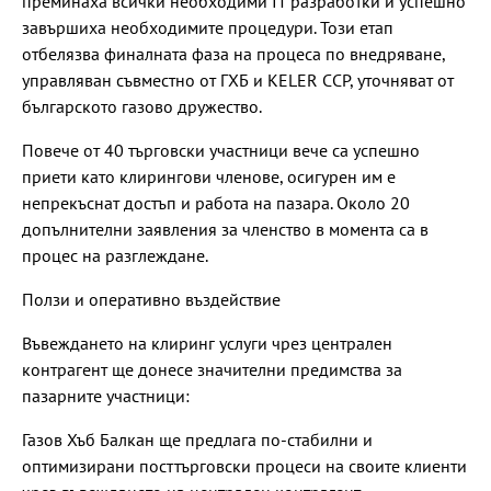
преминаха всички необходими IT разработки и успешно
завършиха необходимите процедури. Този етап
отбелязва финалната фаза на процеса по внедряване,
управляван съвместно от ГХБ и KELER CCP, уточняват от
българското газово дружество.
Повече от 40 търговски участници вече са успешно
приети като клирингови членове, осигурен им е
непрекъснат достъп и работа на пазара. Около 20
допълнителни заявления за членство в момента са в
процес на разглеждане.
Ползи и оперативно въздействие
Въвеждането на клиринг услуги чрез централен
контрагент ще донесе значителни предимства за
пазарните участници:
Газов Хъб Балкан ще предлага по-стабилни и
оптимизирани посттърговски процеси на своите клиенти