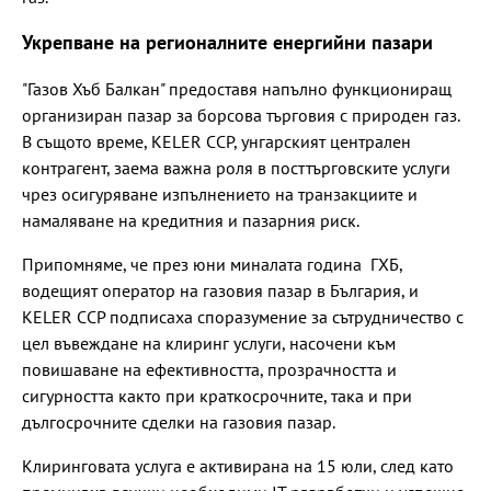
Укрепване на регионалните енергийни пазари
"Газов Хъб Балкан" предоставя напълно функциониращ
организиран пазар за борсова търговия с природен газ.
В същото време, KELER CCP, унгарският централен
контрагент, заема важна роля в посттърговските услуги
чрез осигуряване изпълнението на транзакциите и
намаляване на кредитния и пазарния риск.
Припомняме, че през юни миналата година ГХБ,
водещият оператор на газовия пазар в България, и
KELER CCP подписаха споразумение за сътрудничество с
цел въвеждане на клиринг услуги, насочени към
повишаване на ефективността, прозрачността и
сигурността както при краткосрочните, така и при
дългосрочните сделки на газовия пазар.
Клиринговата услуга е активирана на 15 юли, след като