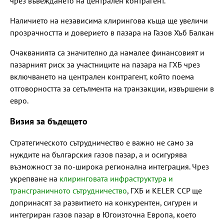
чрез въвеждането на централен контрагент.
Наличието на независима клирингова къща ще увеличи
прозрачността и доверието в пазара на Газов Хъб Балкан
Очакванията са значително да намалее финансовият и
пазарният риск за участниците на пазара на ГХБ чрез
включването на централен контрагент, който поема
отговорността за сетълмента на транзакции, извършени в
евро.
Визия за бъдещето
Стратегическото сътрудничество е важно не само за
нуждите на българския газов пазар, а и осигурява
възможност за по-широка регионална интеграция. Чрез
укрепване на
клиринговата инфраструктура и
трансграничното сътрудничество
, ГХБ и KELER CCP ще
допринасят за развитието на конкурентен, сигурен и
интегриран газов пазар в Югоизточна Европа, което