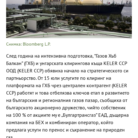
Снимка: Bloomberg L.P.
След година на интензивна подготовка, “Газов Хъб
Балкан” (ГХБ) и унгарската клирингова къща KELER CCP
ООД (KELER CCP) обявиха начало на стратегическото си
партньорство. От 15 юли услугите по клиринг на
платформата на ГХБ чрез централен контрагент (KELER
CCP) работят и това отбелязва ключов етап в развитието
на българския и регионалния газов пазар, съобщиха от
българското акционерно дружество, чийто собственик
на 100 % от акциите му е „Булгартрансгаз” ЕАД, дъщерна
компания на БЕХ и комбиниран оператор, който
предлага услуги по пренос и съхранение на природен
газ.