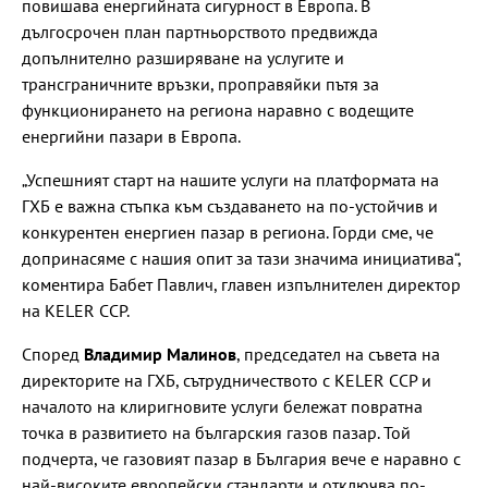
повишава енергийната сигурност в Европа. В
дългосрочен план партньорството предвижда
допълнително разширяване на услугите и
трансграничните връзки, проправяйки пътя за
функционирането на региона наравно с водещите
енергийни пазари в Европа.
„Успешният старт на нашите услуги на платформата на
ГХБ е важна стъпка към създаването на по-устойчив и
конкурентен енергиен пазар в региона. Горди сме, че
допринасяме с нашия опит за тази значима инициатива“,
коментира Бабет Павлич, главен изпълнителен директор
на KELER CCP.
Според
Владимир Малинов
, председател на съвета на
директорите на ГХБ, сътрудничеството с KELER CCP и
началото на клиригновите услуги бележат повратна
точка в развитието на българския газов пазар. Той
подчерта, че газовият пазар в България вече е наравно с
най-високите европейски стандарти и отключва по-