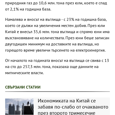
природния газ до 10,6 млн. тона през юли, което е спад
от 2,1% на годишна база.
Намалява и вносът на въглища - с 23% на годишна база,
което се дължи на увеличения местен добив. През юли
Китай е внесъл 35,6 млн. тона въглища и спрямо юни има
възстановяване на количествата. През юни беше записан
двугодишен минимум на доставките на въглища, но
горещото време увеличи търсенето на електроенергия.
От началото на годината вносът на въглища се свива с 13
на сто до 257,3 млн. тона, показаха още данните на
митническите власти.
СВЪРЗАНИ СТАТИИ
Икономиката на Китай се
забавя по-слабо от очакваното
през второто тримесечие