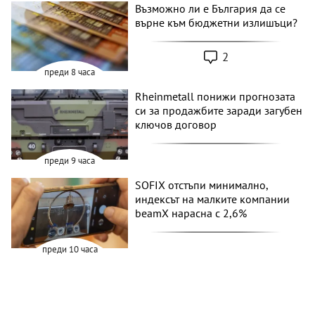
Възможно ли е България да се
върне към бюджетни излишъци?
2
преди 8 часа
Rheinmetall понижи прогнозата
си за продажбите заради загубен
ключов договор
преди 9 часа
SOFIX отстъпи минимално,
индексът на малките компании
beamX нарасна с 2,6%
преди 10 часа