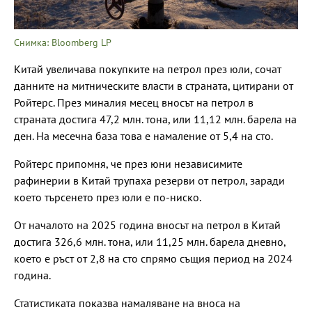
Снимка: Bloomberg LP
Китай увеличава покупките на петрол през юли, сочат
данните на митническите власти в страната, цитирани от
Ройтерс. През миналия месец вносът на петрол в
страната достига 47,2 млн. тона, или 11,12 млн. барела на
ден. На месечна база това е намаление от 5,4 на сто.
Ройтерс припомня, че през юни независимите
рафинерии в Китай трупаха резерви от петрол, заради
което търсенето през юли е по-ниско.
От началото на 2025 година вносът на петрол в Китай
достига 326,6 млн. тона, или 11,25 млн. барела дневно,
което е ръст от 2,8 на сто спрямо същия период на 2024
година.
Статистиката показва намаляване на вноса на