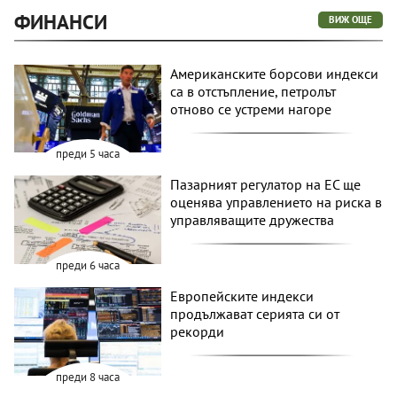
ФИНАНСИ
ВИЖ ОЩЕ
Американските борсови индекси
са в отстъпление, петролът
отново се устреми нагоре
преди 5 часа
Пазарният регулатор на ЕС ще
оценява управлението на риска в
управляващите дружества
преди 6 часа
Европейските индекси
продължават серията си от
рекорди
преди 8 часа