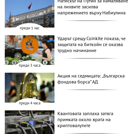
Натискът на Путин за намаляване
на лихвите засилва
напрежението върху Набиулина
преди 1 час
Ударът срещу Coinkite показа, че
защитата на биткойн се оказва
трудно начинание
преди 3 часа
Акция на седмицата: „Българска
фондова борса“ АД
преди 4 часа
Квантовата заплаха затяга
примката около врата на
криптовалутите