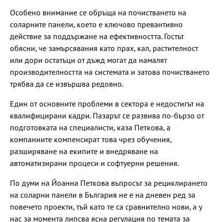
Особено внимание се обръща на почистването на
соларните панели, което е ключово превантивно
действие за поддържане на ефективността. Гостът
обясни, че замърсявания като прах, кал, растителност
или дори остатъци от дъжд могат да намалят
производителността на системата и затова почистването
трябва да се извършва редовно.
Един от основните проблеми в сектора е недостигът на
квалифицирани кадри. Пазарът се развива по-бързо от
подготовката на специалисти, каза Петкова, а
компаниите компенсират това чрез обучения,
разширяване на екипите и внедряване на
автоматизирани процеси и софтуерни решения.
По думи на Йоанна Петкова въпросът за рециклирането
на соларни панели в България не е на дневен ред за
повечето проекти, тъй като те са сравнително нови, а у
нас за момента липсва ясна регулация по темата за