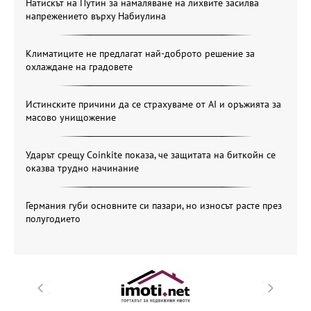
Натискът на Путин за намаляване на лихвите засилва
напрежението върху Набиулина
Климатиците не предлагат най-доброто решение за
охлаждане на градовете
Истинските причини да се страхуваме от AI и оръжията за
масово унищожение
Ударът срещу Coinkite показа, че защитата на биткойн се
оказва трудно начинание
Германия губи основните си пазари, но износът расте през
полугодието