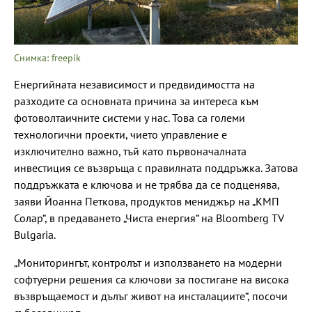
Снимка: freepik
Енергийната независимост и предвидимостта на
разходите са основната причина за интереса към
фотоволтаичните системи у нас. Това са големи
технологични проекти, чието управление е
изключително важно, тъй като първоначалната
инвестиция се възвръща с правилната поддръжка. Затова
поддръжката е ключова и не трябва да се подценява,
заяви Йоанна Петкова, продуктов мениджър на „КМП
Солар“, в предаването „Чиста енергия“ на Bloomberg TV
Bulgaria.
„Мониторингът, контролът и използването на модерни
софтуерни решения са ключови за постигане на висока
възвръщаемост и дълъг живот на инсталациите“, посочи