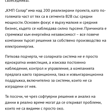
събеседникът.
„КМП Солар“ има над 200 реализирани проекта, като по-
голямата част от тях са в сегмента B2B със средни
мощности. Основен фокус е върху малкия и средния
бизнес, където се наблюдава силно търсене. Причината е
стремежът към енергийна независимост – все повече
компании търсят решения за собствено производство на
електроенергия.
Петкова подчерта, че соларната система не е просто
еднократна инвестиция, а изисква постоянно
наблюдение, контрол и управление, а компанията
предлага както гаранционна, така и извънгаранционна
поддръжка, включително за системи, които не са
изградени от нея.
Тя посочи, че чрез софтуерни решения и анализ на
данни в реално време могат да се откриват проблеми,
които не са видими с просто око.